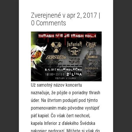
Zverejnené v apr 2, 2017 |
0 Comments
Už samotný názov koncertu
naznačuje, že pôjde o poriadny thrash
úder. Na štvrtom podujatí pod týmto
pomenovaním malo pôvodne vystúpiť
päť kapiel. Čo však čert nechcel,
kapela Inferior z ďalekého Švédska
nakoniec nedorazí. Môžete si však do