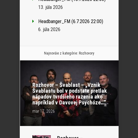
13. júla 2026
Headbanger_FM (6.7.2026 22:00)
6. júla 2026
Najnovšie z kategórie:
Rozhovory
Rozhovor – Švablast – „Vznik
Švablastu bol v podstate pretlak
nápadov tvrdšieho razenia ako
napríklad v Davovej Psychóze…“
mar 17, 2026