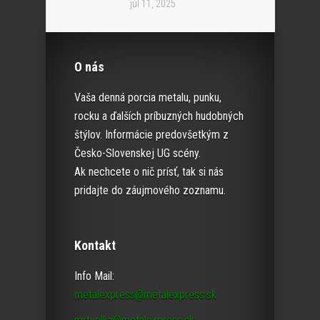
júl 11, 2025
O nás
Vaša denná porcia metalu, punku,
rocku a ďalších príbuzných hudobných
štýlov. Informácie predovšetkým z
Česko-Slovenskej UG scény.
Ak nechcete o nič prísť, tak si nás
pridajte do záujmového zoznamu.
Kontakt
Info Mail:
metalexpress@metalexpress.sk