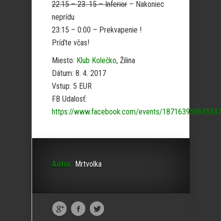
22:15 – 23: 15 – Inferior
– Nakoniec
neprídu
23:15 – 0:00 – Prekvapenie !
Príďte včas!
Miesto:
Klub Kolečko
, Žilina
Dátum: 8. 4. 2017
Vstup: 5 EUR
FB Udalosť:
https://www.facebook.com/events/18716395064534
Autor:
Mrtvolka