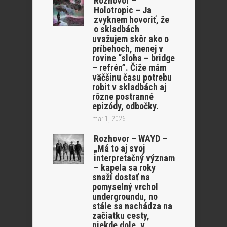
Rozhovor –
Holotropic – Ja
zvyknem hovoriť, že
o skladbách
uvažujem skôr ako o
príbehoch, menej v
rovine “sloha – bridge
– refrén”. Čiže mám
väčšinu času potrebu
robit v skladbách aj
rôzne postranné
epizódy, odbočky.
mar 1, 2026
Rozhovor – WAYD –
„Má to aj svoj
interpretačný význam
– kapela sa roky
snaží dostať na
pomyselný vrchol
undergroundu, no
stále sa nachádza na
začiatku cesty,
niekde dole, v