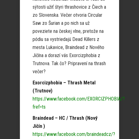
sýtosti užiť štyri thrashovice z Čiech a
zo Slovenska. Večer otvoria Circular
Saw zo Šurian a po nich sa už
poveziete na českej vlne, pretože na
pódiu sa vystriedajú Dead Killers z
mesta Lukavice, Braindead z Nového
Jičína a dorazí vás Exorcizphobia z
Trutnova. Tak čo? Pripravení na thrash
večer?
Exorcizphobia – Thrash Metal
(Trutnov)
https://www.facebook.com/EXORCIZPHOBIA/?
fref=ts
Braindead – HC / Thrash (Nový
Jičín )
https://www.facebook.com/braindeadcz/?