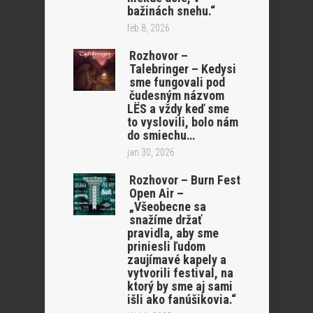
bažinách snehu.“
feb 8, 2026
Rozhovor –
Talebringer – Kedysi
sme fungovali pod
čudesným názvom
LËS a vždy keď sme
to vyslovili, bolo nám
do smiechu…
jan 30, 2026
Rozhovor – Burn Fest
Open Air –
„Všeobecne sa
snažíme držať
pravidla, aby sme
priniesli ľudom
zaujímavé kapely a
vytvorili festival, na
ktorý by sme aj sami
išli ako fanúšikovia.“