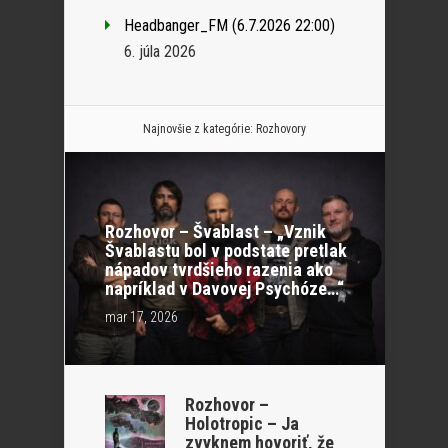
Headbanger_FM (6.7.2026 22:00)
6. júla 2026
Najnovšie z kategórie:
Rozhovory
Rozhovor – Švablast – „Vznik
Švablastu bol v podstate pretlak
nápadov tvrdšieho razenia ako
napríklad v Davovej Psychóze…“
mar 17, 2026
Rozhovor –
Holotropic – Ja
zvyknem hovoriť, že