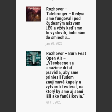
Rozhovor –
Talebringer – Kedysi
sme fungovali pod
čudesným názvom
LËS a vždy keď sme
to vyslovili, bolo nám
do smiechu…
jan 30, 2026
Rozhovor – Burn Fest
Open Air –
„Všeobecne sa
snažíme držať
pravidla, aby sme
priniesli ľudom
zaujímavé kapely a
vytvorili festival, na
ktorý by sme aj sami
išli ako fanúšikovia.“
júl 11, 2025