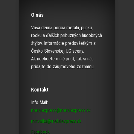
O nás
Vaša denná porcia metalu, punku,
rocku a ďalších príbuzných hudobných
štýlov. Informácie predovšetkým z
Česko-Slovenskej UG scény.
Ak nechcete o nič prísť, tak si nás
pridajte do záujmového zoznamu.
Kontakt
Info Mail:
metalexpress@metalexpress.sk
mrtvolka@metalexpress.sk
Facebook