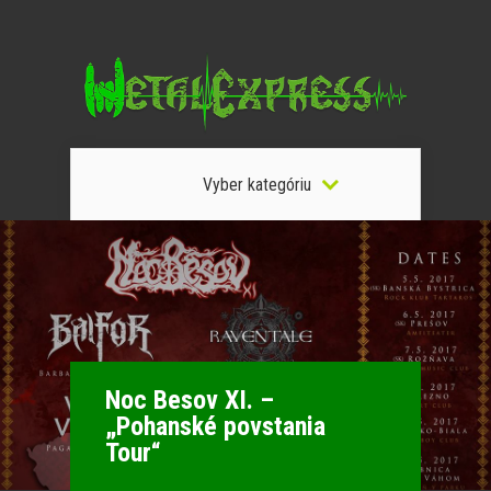
Vyber kategóriu
Noc Besov XI. –
„Pohanské povstania
Tour“