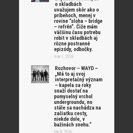
o skladbách
uvažujem skôr ako o
príbehoch, menej v
rovine “sloha – bridge
– refrén”. Čiže mám
väčšinu času potrebu
robit v skladbách aj
rôzne postranné
epizódy, odbočky.
mar 1, 2026
Rozhovor – WAYD –
„Má to aj svoj
interpretačný význam
– kapela sa roky
snaží dostať na
pomyselný vrchol
undergroundu, no
stále sa nachádza na
začiatku cesty,
niekde dole, v
bažinách snehu.“
feb 8, 2026