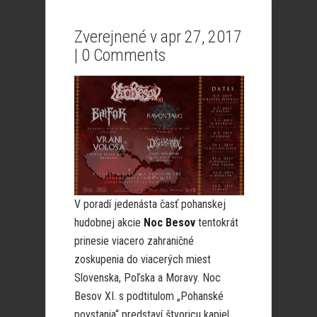
Zverejnené v apr 27, 2017
|
0 Comments
V poradí jedenásta časť pohanskej
hudobnej akcie
Noc Besov
tentokrát
prinesie viacero zahraničné
zoskupenia do viacerých miest
Slovenska, Poľska a Moravy. Noc
Besov XI. s podtitulom „Pohanské
povstania“ predstaví štvoricu kapiel,