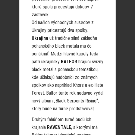
ktoré spolu precestujú dokopy 7
zastávok.
Od našich východných susedov z
Ukrajiny pricestujú dva spolky.
Ukrajina
už tradične silná základňa
pohanského black metalu má čo
ponúknuť. Medzi hlavné kapely teda
patrí ukrajinský
BALFOR
hrajúci svižný
black metal s pohanskou tematikou,
kde účinkujú hudobníci zo známych
spolkov ako napríklad Khors a ex-Hate
Forest. Balfor tento rok nedávno vydal
nový album „Black Serpents Rising“,
ktorý bude na turné predstavovať.
Druhým ťahúňom turné budú ich
krajania
RAVENTALE
, s ktorými má