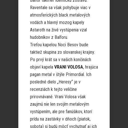
Balfor takmer identickú zostavu.
Raventale sa však pohybuje viac v
atmosferických black metalových
vodách a hlavný mozog kapely
Astaroth na živé vystúpenia vzal
hudobníkov z Balforu.
Treťou kapelou Noci Besov bude
taktiež skupina zo slovanskej krajiny.
Po prvý krát sa v našich končinách
objaví kapela
VRANI VOLOSA
, hrajúca
pagan metal v štýle Primordial. Ich
posledné dielo „Heresy“ je v
recenziách k tejto veličine
prirovnávané. Vrani Volosa však
zaujmú nie len svojím metalovým
vystúpením, ale pre fanúšikov, ktorí
prídu na zastávky v dňoch (piatok,
sobota) si budú môcť vychutnať aj ich