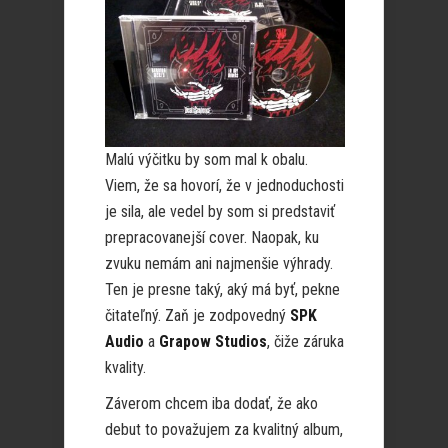
Malú výčitku by som mal k obalu.
Viem, že sa hovorí, že v jednoduchosti
je sila, ale vedel by som si predstaviť
prepracovanejší cover. Naopak, ku
zvuku nemám ani najmenšie výhrady.
Ten je presne taký, aký má byť, pekne
čitateľný. Zaň je zodpovedný
SPK
Audio
a
Grapow Studios
, čiže záruka
kvality.
Záverom chcem iba dodať, že ako
debut to považujem za kvalitný album,