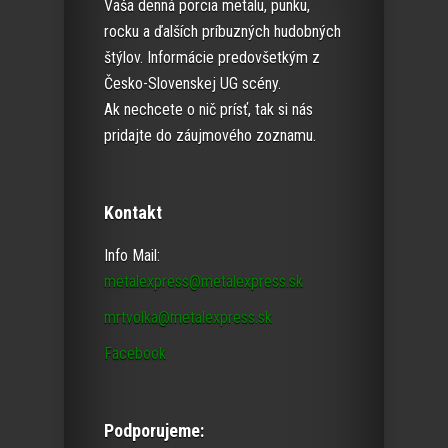
Vaša denná porcia metalu, punku,
rocku a ďalších príbuzných hudobných
štýlov. Informácie predovšetkým z
Česko-Slovenskej UG scény.
Ak nechcete o nič prísť, tak si nás
pridajte do záujmového zoznamu.
Kontakt
Info Mail:
metalexpress@metalexpress.sk
mrtvolka@metalexpress.sk
Facebook
Podporujeme: