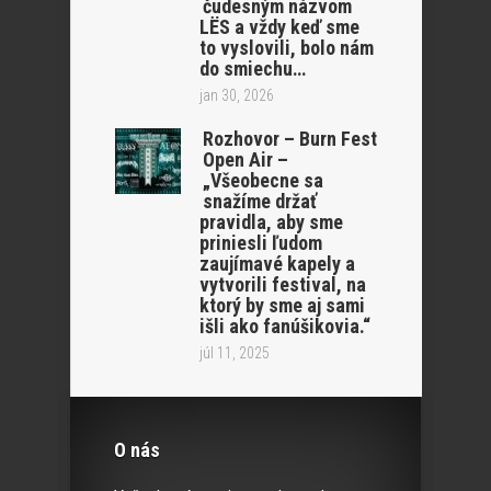
čudesným názvom
LËS a vždy keď sme
to vyslovili, bolo nám
do smiechu…
jan 30, 2026
Rozhovor – Burn Fest
Open Air –
„Všeobecne sa
snažíme držať
pravidla, aby sme
priniesli ľudom
zaujímavé kapely a
vytvorili festival, na
ktorý by sme aj sami
išli ako fanúšikovia.“
júl 11, 2025
O nás