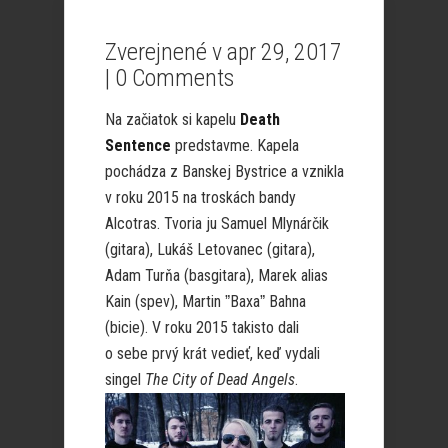
Zverejnené v apr 29, 2017
|
0 Comments
Na začiatok si kapelu
Death
Sentence
predstavme. Kapela
pochádza z Banskej Bystrice a vznikla
v roku 2015 na troskách bandy
Alcotras. Tvoria ju Samuel Mlynárčik
(gitara), Lukáš Letovanec (gitara),
Adam Turňa (basgitara), Marek alias
Kain (spev), Martin ˮBaxaˮ Bahna
(bicie). V roku 2015 takisto dali
o sebe prvý krát vedieť, keď vydali
singel
The City of Dead Angels
.