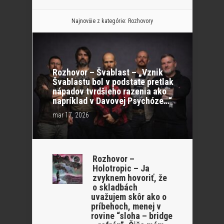
Najnovšie z kategórie:
Rozhovory
Rozhovor – Švablast – „Vznik
Švablastu bol v podstate pretlak
nápadov tvrdšieho razenia ako
napríklad v Davovej Psychóze…“
mar 17, 2026
Rozhovor –
Holotropic – Ja
zvyknem hovoriť, že
o skladbách
uvažujem skôr ako o
príbehoch, menej v
rovine “sloha – bridge