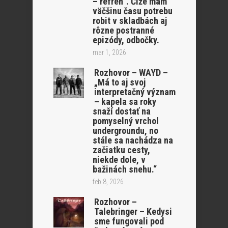
– refrén”. Čiže mám
väčšinu času potrebu
robit v skladbách aj
rôzne postranné
epizódy, odbočky.
mar 1, 2026
Rozhovor – WAYD –
„Má to aj svoj
interpretačný význam
– kapela sa roky
snaží dostať na
pomyselný vrchol
undergroundu, no
stále sa nachádza na
začiatku cesty,
niekde dole, v
bažinách snehu.“
feb 8, 2026
Rozhovor –
Talebringer – Kedysi
sme fungovali pod