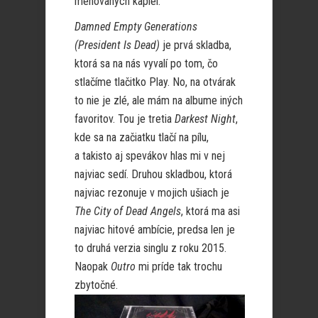
menovaných kapiel.
Damned Empty Generations
(President Is Dead)
je prvá skladba,
ktorá sa na nás vyvalí po tom, čo
stlačíme tlačitko Play. No, na otvárak
to nie je zlé, ale mám na albume iných
favoritov. Tou je tretia
Darkest Night
,
kde sa na začiatku tlačí na pílu,
a takisto aj spevákov hlas mi v nej
najviac sedí. Druhou skladbou, ktorá
najviac rezonuje v mojich ušiach je
The City of Dead Angels
, ktorá ma asi
najviac hitové ambície, predsa len je
to druhá verzia singlu z roku 2015.
Naopak
Outro
mi príde tak trochu
zbytočné.