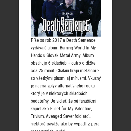
Píše sa rok 2017 a Death Sentence
vydávajú album Burning World In My
Hands u Slovak Metal Army. Album
obsahuje 6 skladieb + outro o dĺžke
cca 25 minút. Chalani hrajú metalcore
so všetkými plusmi aj mínusmi. Vkusný
je najmä vplyv alternatívneho rocku,
ktorý je v niektorých skladbách
badateľný. Je vidieť, že sú fanúšikmi
kapiel ako Bullet for My Valentine,
Trivium, Avenged Sevenfold atď.,
niektoré pasáže ako by vypadli z pera