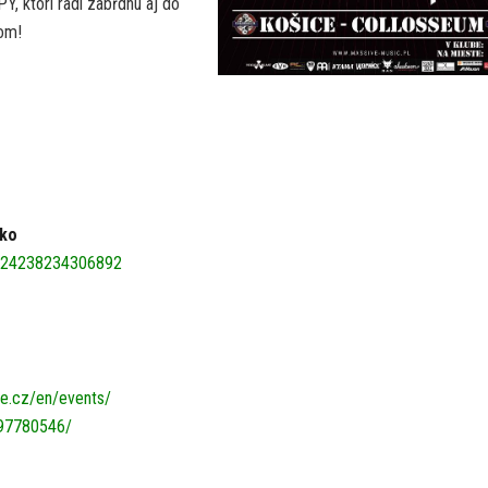
 ktorí radi zabŕdnu aj do
vom!
ko
-124238234306892
re.cz/en/events/
497780546/