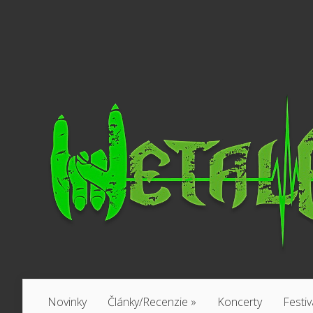
Novinky
Články/Recenzie
»
Koncerty
Festiv