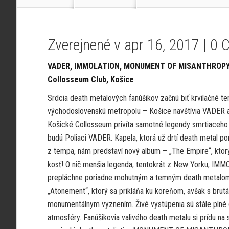
Zverejnené v apr 16, 2017 |
0 
VADER, IMMOLATION, MONUMENT OF MISANTHROPY, 2
Collosseum Club, Košice
Srdcia death metalových fanúšikov začnú biť krvilačné t
východoslovenskú metropolu – Košice navštívia VADER
Košické Collosseum privíta samotné legendy smrtiaceho
budú Poliaci VADER. Kapela, ktorá už drtí death metal p
z tempa, nám predstaví nový album – „The Empire“, ktor
kosť! O nič menšia legenda, tentokrát z New Yorku, IM
prepláchne poriadne mohutným a temným death metalom
„Atonement“, ktorý sa prikláňa ku koreňom, avšak s bru
monumentálnym vyznením. Živé vystúpenia sú stále plné 
atmosféry. Fanúšikovia valivého death metalu si prídu na