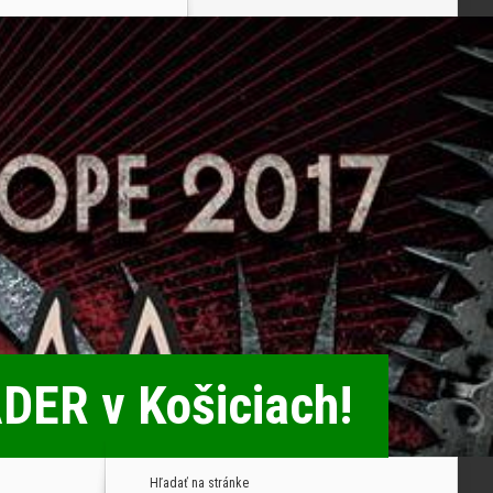
DER v Košiciach!
Hľadať na stránke