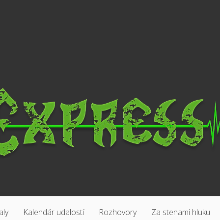
aly
Kalendár udalostí
Rozhovory
Za stenami hluku