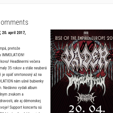
Comments
0. apríl 2017,
empá, pretože
 a IMMOLATION!
 kovu! Headlinermi večera
omaly 35 rokov a stále neuberá
ý je opäť smrtonosný až na
MOLATION nám ušné bubienky
. Nedávno vydali album
tálnym zvukom a
dravosti, ale aj démonskej
 svoje! Support koncertu sú