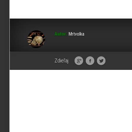
Autor:
Mrtvolka
Zdieľaj