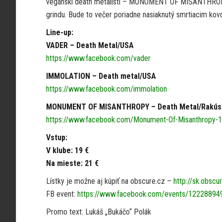
vegánski death metalisti – MONUMENT OF MISANTHROPY,
grindu. Bude to večer poriadne nasiaknutý smrtiacim ko
Line-up:
VADER – Death Metal/USA
https://www.facebook.com/vader
IMMOLATION – Death metal/USA
https://www.facebook.com/immolation
MONUMENT OF MISANTHROPY – Death Metal/Rakús
https://www.facebook.com/Monument-Of-Misanthropy
Vstup:
V klube: 19 €
Na mieste: 21 €
Lístky je možne aj kúpiť na obscure.cz –
http://sk.obscu
FB event:
https://www.facebook.com/events/1222889
Promo text: Lukáš „Bukáčo“ Polák