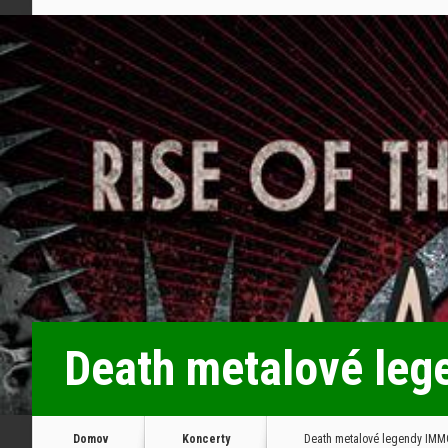
Death metalové le
Domov
Koncerty
Death metalové legendy IMM