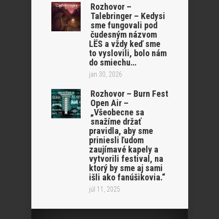
Rozhovor –
Talebringer – Kedysi
sme fungovali pod
čudesným názvom
LËS a vždy keď sme
to vyslovili, bolo nám
do smiechu…
jan 30, 2026
Rozhovor – Burn Fest
Open Air –
„Všeobecne sa
snažíme držať
pravidla, aby sme
priniesli ľudom
zaujímavé kapely a
vytvorili festival, na
ktorý by sme aj sami
išli ako fanúšikovia.“
júl 11, 2025