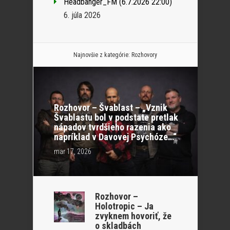
Headbanger_FM (6.7.2026 22:00)
6. júla 2026
Najnovšie z kategórie:
Rozhovory
Rozhovor – Švablast – „Vznik
Švablastu bol v podstate pretlak
nápadov tvrdšieho razenia ako
napríklad v Davovej Psychóze…“
mar 17, 2026
Rozhovor –
Holotropic – Ja
zvyknem hovoriť, že
o skladbách