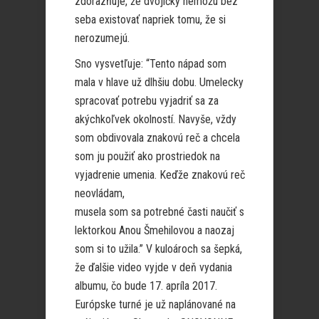
zdôrazňuje, že dvojičky nemôžu bez
seba existovať napriek tomu, že si
nerozumejú.
Sno vysvetľuje: “Tento nápad som
mala v hlave už dlhšiu dobu. Umelecky
spracovať potrebu vyjadriť sa za
akýchkoľvek okolností. Navyše, vždy
som obdivovala znakovú reč a chcela
som ju použiť ako prostriedok na
vyjadrenie umenia. Keďže znakovú reč
neovládam,
musela som sa potrebné časti naučiť s
lektorkou Anou Šmehilovou a naozaj
som si to užila.” V kuloároch sa šepká,
že ďalšie video vyjde v deň vydania
albumu, čo bude 17. apríla 2017.
Európske turné je už naplánované na