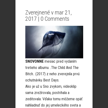
Zverejnené v mar 21,
2017 |
0 Comments
SNOVONNE
mesiac pred vydaním
tretieho albumu ..The Child And The
Bitch.. (2017) z neho zverejnila prvú
ochutnávku Best Days.
Ako je už u Sno zvykom, videoklip
sama zrežírovala, postrihala a
zeditovala. Vďaka tomu môžeme opäť
nahliadnuť do jej umeleckého sveta a