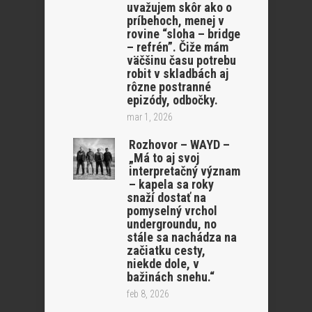
uvažujem skôr ako o
príbehoch, menej v
rovine “sloha – bridge
– refrén”. Čiže mám
väčšinu času potrebu
robit v skladbách aj
rôzne postranné
epizódy, odbočky.
mar 1, 2026
Rozhovor – WAYD –
„Má to aj svoj
interpretačný význam
– kapela sa roky
snaží dostať na
pomyselný vrchol
undergroundu, no
stále sa nachádza na
začiatku cesty,
niekde dole, v
bažinách snehu.“
feb 8, 2026