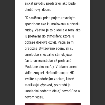
získať prvotnú predstavu, ako bude
chutiť nový album.
“K natáčaniu pristupujem rovnakým
spôsobom ako ku maľovaniu a písaniu
hudby. Všetko je to o idei a o tom, ako
ju pretavím do atmosféry, ktorá ju
dokáže doslova oživiť. Páčia sa mi
precízne štylizované scény, ak sú
umelecké a vizuálne stimulujúce,
často surrealistické až prehnané.
Podobne ako maľby. V takom umení
vidím zmysel. Nefandím super HD
kvalite a podobným veciam, ktoré
sterilizujú výpoveď, prvoradá je
umelecká hodnota diela,” hovorí Sno o
novom videu.