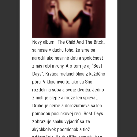
Nový album ..The Child And The Bitch..
sa nesie v duchu toho, že sme sa
narodili ako nevinné deti a spoločnosť
z nás robí mrchy. A o tom je aj “Best
Days”. Krváca melanchóliou z každého
póru. V klipe uvidíte, ako sa Sno
rozdelí na seba a svoje dvojča. Jedno
z nich je slepé a môže len spievať.
Druhé je nemé a dorozumieva sa len
pomocou posunkovej reči. Best Days
zobrazuje snahu vyjadriť sa za
akýchkoľvek podmienok a tiež