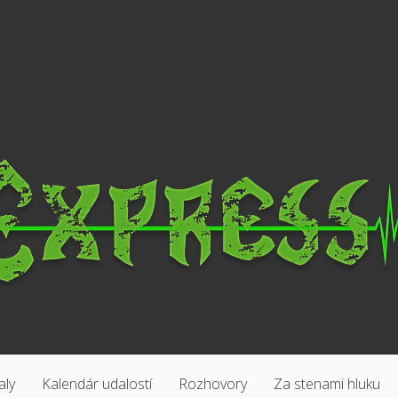
aly
Kalendár udalostí
Rozhovory
Za stenami hluku