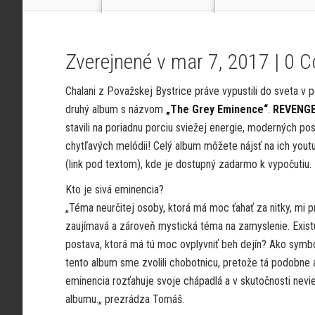
Zverejnené v mar 7, 2017 |
0 
Chalani z Považskej Bystrice práve vypustili do sveta v p
druhý album s názvom
„The Grey Eminence“
.
REVENGE
stavili na poriadnu porciu sviežej energie, moderných po
chytľavých melódii! Celý album môžete nájsť na ich yout
(link pod textom), kde je dostupný zadarmo k vypočutiu.
Kto je sivá eminencia?
„Téma neurčitej osoby, ktorá má moc ťahať za nitky, mi p
zaujímavá a zároveň mystická téma na zamyslenie. Exist
postava, ktorá má tú moc ovplyvniť beh dejín? Ako symb
tento album sme zvolili chobotnicu, pretože tá podobne
eminencia rozťahuje svoje chápadlá a v skutočnosti nevi
albumu.„ prezrádza Tomáš.