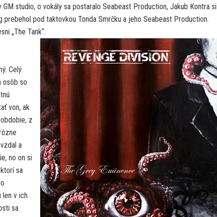
 v GM studio, o vokály sa postaralo Seabeast Production, Jakub Kontra si
ing prebehol pod taktovkou Tonda Smrčku a jeho Seabeast Production.
esni „The Tank“.
ný. Celý
h osôb so
itnú
ať von, ak
 obdobie, z
 rôzne
 vzdal a
e, no on si
ktorí sa
vo
 len v ich
sti sa