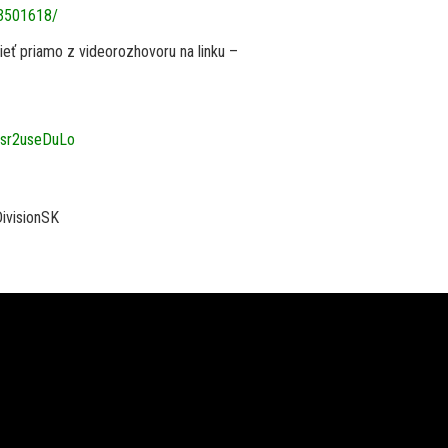
3501618/
eť priamo z videorozhovoru na linku –
Csr2useDuLo
ivisionSK