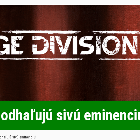
dhaľujú sivú eminenci
haľujú sivú eminenciu!