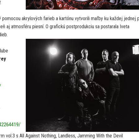
ž
ý pomocou akrylových farieb a kartónu vytvorili maľby ku každej jednej p
ň aj atmosféru piesní. O grafickú postprodukciu sa postarala Iveta
dieb.
klube
rey
.
/
D
842264419/
m vol.3 s All Against Nothing, Landless, Jamming With the Devil