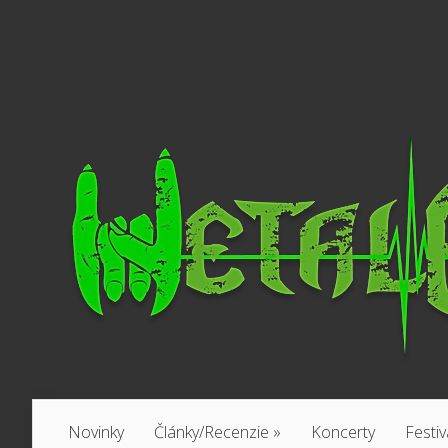
Novinky
Články/Recenzie
»
Koncerty
Festiv