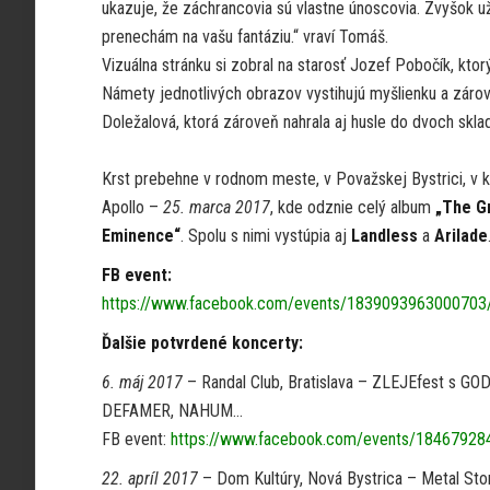
ukazuje, že záchrancovia sú vlastne únoscovia. Zvyšok u
prenechám na vašu fantáziu.“ vraví Tomáš.
Vizuálna stránku si zobral na starosť Jozef Pobočík, ktor
Námety jednotlivých obrazov vystihujú myšlienku a zárove
Doležalová, ktorá zároveň nahrala aj husle do dvoch skla
Krst prebehne v rodnom meste, v Považskej Bystrici, v 
Apollo –
25. marca 2017
, kde odznie celý album
„The G
Eminence“
. Spolu s nimi vystúpia aj
Landless
a
Arilade
FB event:
https://www.facebook.com/events/1839093963000703
Ďalšie potvrdené koncerty:
6. máj 2017
– Randal Club, Bratislava – ZLEJEfest s GO
DEFAMER, NAHUM…
FB event:
https://www.facebook.com/events/1846792
22. apríl 2017
– Dom Kultúry, Nová Bystrica – Metal Stor