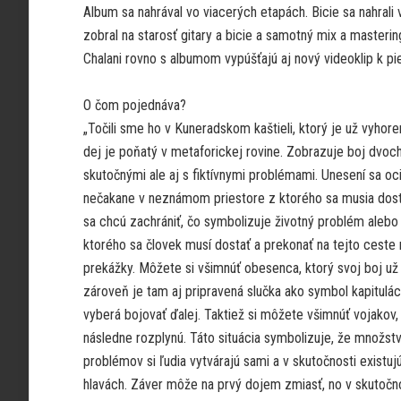
Album sa nahrával vo viacerých etapách. Bicie sa nahrali
zobral na starosť gitary a bicie a samotný mix a master
Chalani rovno s albumom vypúšťajú aj nový videoklip k pi
O čom pojednáva?
„Točili sme ho v Kuneradskom kaštieli, ktorý je už vyhore
dej je poňatý v metaforickej rovine. Zobrazuje boj dvoc
skutočnými ale aj s fiktívnymi problémami. Unesení sa oc
nečakane v neznámom priestore z ktorého sa musia dost
sa chcú zachrániť, čo symbolizuje životný problém alebo
ktorého sa človek musí dostať a prekonať na tejto ceste
prekážky. Môžete si všimnúť obesenca, ktorý svoj boj už
zároveň je tam aj pripravená slučka ako symbol kapituláci
vyberá bojovať ďalej. Taktiež si môžete všimnúť vojakov, 
následne rozplynú. Táto situácia symbolizuje, že množst
problémov si ľudia vytvárajú sami a v skutočnosti existujú
hlavách. Záver môže na prvý dojem zmiasť, no v skutočno