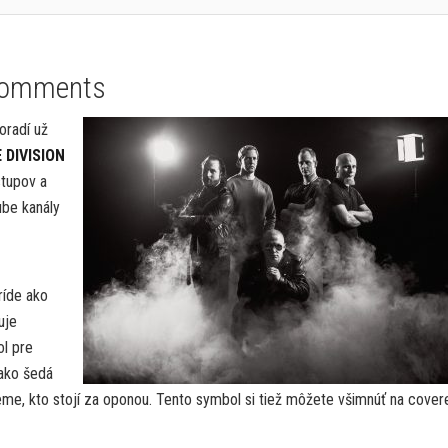
Comments
oradí už
 DIVISION
stupov a
ube kanály
ríde ako
uje
ol pre
 ako šedá
eme, kto stojí za oponou. Tento symbol si tiež môžete všimnúť na cover