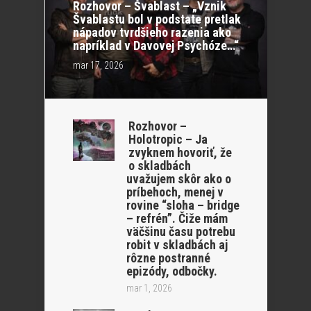
Rozhovor – Švablast – „Vznik
Švablastu bol v podstate pretlak
nápadov tvrdšieho razenia ako
napríklad v Davovej Psychóze…“
mar 17, 2026
Rozhovor –
Holotropic – Ja
zvyknem hovoriť, že
o skladbách
uvažujem skôr ako o
príbehoch, menej v
rovine “sloha – bridge
– refrén”. Čiže mám
väčšinu času potrebu
robit v skladbách aj
rôzne postranné
epizódy, odbočky.
mar 1, 2026