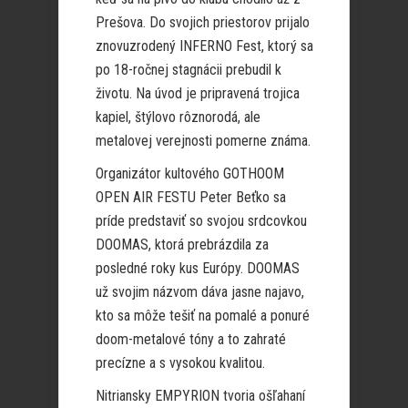
Prešova. Do svojich priestorov prijalo
znovuzrodený INFERNO Fest, ktorý sa
po 18-ročnej stagnácii prebudil k
životu. Na úvod je pripravená trojica
kapiel, štýlovo rôznorodá, ale
metalovej verejnosti pomerne známa.
Organizátor kultového GOTHOOM
OPEN AIR FESTU Peter Beťko sa
príde predstaviť so svojou srdcovkou
DOOMAS, ktorá prebrázdila za
posledné roky kus Európy. DOOMAS
už svojim názvom dáva jasne najavo,
kto sa môže tešiť na pomalé a ponuré
doom-metalové tóny a to zahraté
precízne a s vysokou kvalitou.
Nitriansky EMPYRION tvoria ošľahaní