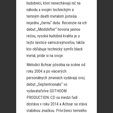
hudobníci, ktorí nenechávajú nič na
náhodu a svojim technickým a
temným death metalom potešia
nejednu „čiernu“ dušu. Recenzie na ich
debut „Mindshifter“ hovoria jasnou
rečou, vysoká hudobná kvalita je u
tejto šestice samozrejmosťou, takže
kto obľubuje technický symfo black
metal, príde si na svoje.
Melodici Achsar pôsobia na scéne od
roku 2004 a po viacerých
personálnych zmenách vydávajú svoj
debut „Septentrionalis“ vo
vydavateľstve GOTHOOM
PRODUCTION. CD sa medzi ľudí
dostáva v roku 2014 a Achsar sa stáva
stabilnou značkou. Prívrženci temného