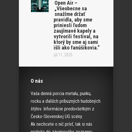
Open Air –
„Všeobecne sa
snažíme držať
pravidla, aby sme
priniesli ľudom
zaujímavé kapely a
vytvorili festival, na
ktorý by sme aj sami
išli ako fanúšikovia.“
júl 11, 2025
O nás
Vaša denná porcia metalu, punku,
rocku a ďalších príbuzných hudobných
štýlov. Informácie predovšetkým z
Česko-Slovenskej UG scény.
Ak nechcete o nič prísť, tak si nás
pridajte do záujmového zoznamu.