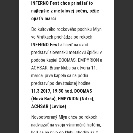
INFERNO Fest chce prinášať to
najlepšie z metalovej scény, ožije
opäť v marci
Do kultového rockového podniku Mlyn
vo Vrútkach prichádza po rokoch
INFERNO Fest
a hneď na úvod
predstaví slovenskú metalovú špičku v
podobe kapiel DOOMAS, EMPYRION a
ACHSAR. Brány klubu sa otvoria 11.
marca, prvá kapela sa na pódiu
predstaví po devätnástej hodine.
11.3.2017, 19:30 hod. DOOMAS
(Nová Baňa), EMPYRION (Nitra),
ACHSAR (Levice)
Novootvorený Mlyn chce po rokoch
nadviazať na svoju výnimočnú históriu,
keď sa na pivo do klubu chodilo až z