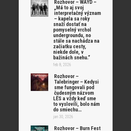
Rozhovor – WAYD –
„Má to aj svoj
interpretačný význam
– kapela sa roky
snaží dostať na
pomyselný vrchol
undergroundu, no
stále sa nachádza na
začiatku cesty,
niekde dole, v
bažinách snehu.“
feb 8, 2026
Rozhovor –
Talebringer – Kedysi
sme fungovali pod
čudesným názvom
LËS a vždy keď sme
to vyslovili, bolo nám
do smiechu…
jan 30, 2026
Rozhovor – Burn Fest