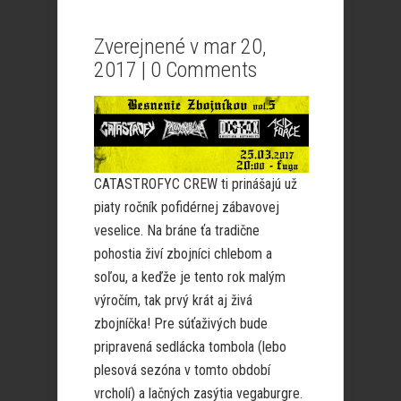
Zverejnené v mar 20,
2017 |
0 Comments
CATASTROFYC CREW ti prinášajú už
piaty ročník pofidérnej zábavovej
veselice. Na bráne ťa tradične
pohostia živí zbojníci chlebom a
soľou, a keďže je tento rok malým
výročím, tak prvý krát aj živá
zbojníčka! Pre súťaživých bude
pripravená sedlácka tombola (lebo
plesová sezóna v tomto období
vrcholí) a lačných zasýtia vegaburgre.