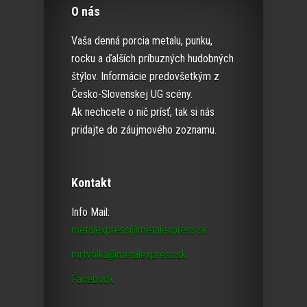
O nás
Vaša denná porcia metalu, punku,
rocku a ďalších príbuzných hudobných
štýlov. Informácie predovšetkým z
Česko-Slovenskej UG scény.
Ak nechcete o nič prísť, tak si nás
pridajte do záujmového zoznamu.
Kontakt
Info Mail:
metalexpress@metalexpress.sk
mrtvolka@metalexpress.sk
Facebook