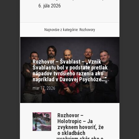
6. júla 2026
Najnovšie z kategórie:
Rozhovory
Rozhovor – Švablast – „Vznik
Švablastu bol v podstate pretlak
nápadov tvrdšieho razenia ako
napríklad v Davovej Psychóze…“
mar 17, 2026
Rozhovor –
Holotropic – Ja
zvyknem hovoriť, že
o skladbách
uvažujem skôr ako o