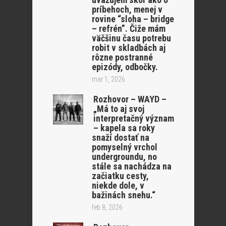
príbehoch, menej v
rovine “sloha – bridge
– refrén”. Čiže mám
väčšinu času potrebu
robit v skladbách aj
rôzne postranné
epizódy, odbočky.
mar 1, 2026
Rozhovor – WAYD –
„Má to aj svoj
interpretačný význam
– kapela sa roky
snaží dostať na
pomyselný vrchol
undergroundu, no
stále sa nachádza na
začiatku cesty,
niekde dole, v
bažinách snehu.“
feb 8, 2026