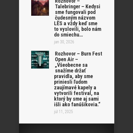
Rozhovor –
Talebringer – Kedysi
sme fungovali pod
čudesným názvom
LËS a vždy keď sme
to vyslovili, bolo nám
do smiechu…
jan 30, 2026
Rozhovor – Burn Fest
Open Air –
„Všeobecne sa
snažíme držať
pravidla, aby sme
priniesli ľudom
zaujímavé kapely a
vytvorili festival, na
ktorý by sme aj sami
išli ako fanúšikovia.“
júl 11, 2025