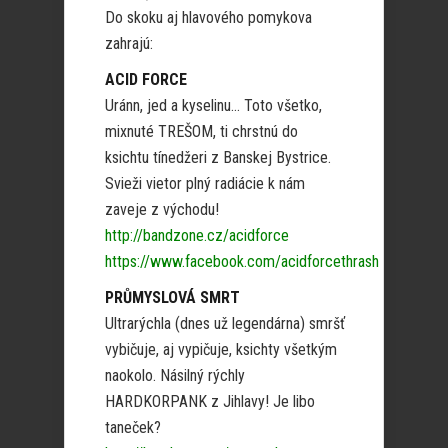
Do skoku aj hlavového pomykova
zahrajú:
ACID FORCE
Uránn, jed a kyselinu… Toto všetko,
mixnuté TREŠOM, ti chrstnú do
ksichtu tínedžeri z Banskej Bystrice.
Svieži vietor plný radiácie k nám
zaveje z východu!
http://bandzone.cz/acidforce
https://www.facebook.com/acidforcethrash
PRŮMYSLOVÁ SMRT
Ultrarýchla (dnes už legendárna) smršť
vybičuje, aj vypičuje, ksichty všetkým
naokolo. Násilný rýchly
HARDKORPANK z Jihlavy! Je libo
taneček?