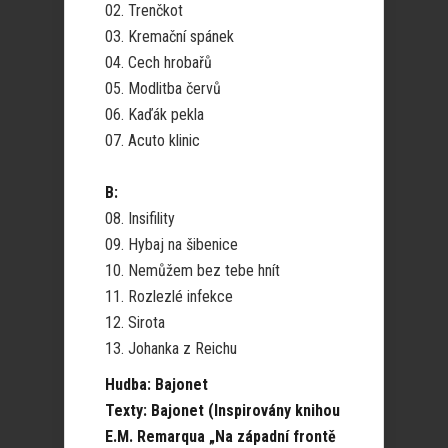
02. Trenčkot
03. Kremační spánek
04. Cech hrobařů
05. Modlitba červů
06. Kaďák pekla
07. Acuto klinic
B:
08. Insifility
09. Hybaj na šibenice
10. Nemůžem bez tebe hnít
11. Rozlezlé infekce
12. Sirota
13. Johanka z Reichu
Hudba: Bajonet
Texty: Bajonet (Inspirovány knihou
E.M. Remarqua „Na západní frontě