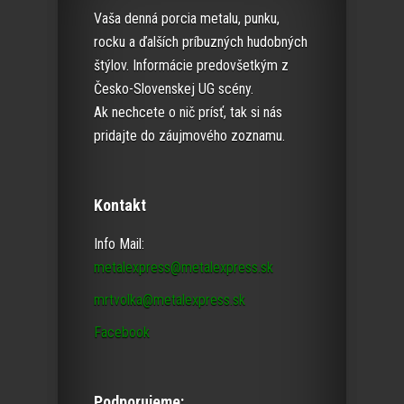
Vaša denná porcia metalu, punku,
rocku a ďalších príbuzných hudobných
štýlov. Informácie predovšetkým z
Česko-Slovenskej UG scény.
Ak nechcete o nič prísť, tak si nás
pridajte do záujmového zoznamu.
Kontakt
Info Mail:
metalexpress@metalexpress.sk
mrtvolka@metalexpress.sk
Facebook
Podporujeme: