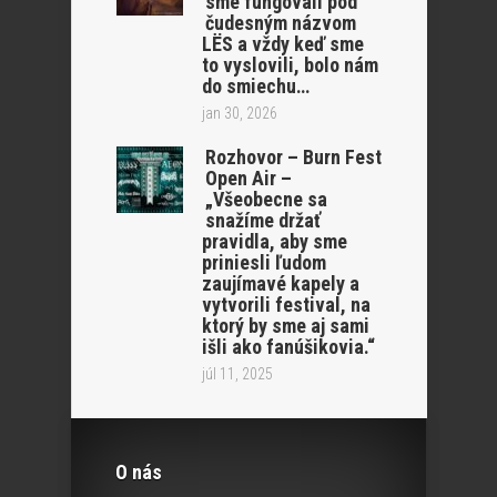
sme fungovali pod
čudesným názvom
LËS a vždy keď sme
to vyslovili, bolo nám
do smiechu…
jan 30, 2026
Rozhovor – Burn Fest
Open Air –
„Všeobecne sa
snažíme držať
pravidla, aby sme
priniesli ľudom
zaujímavé kapely a
vytvorili festival, na
ktorý by sme aj sami
išli ako fanúšikovia.“
júl 11, 2025
O nás