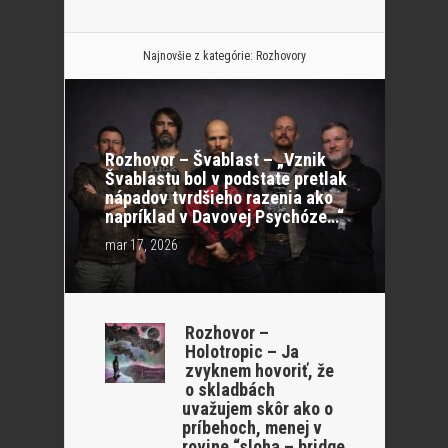
Najnovšie z kategórie:
Rozhovory
Rozhovor – Švablast – „Vznik
Švablastu bol v podstate pretlak
nápadov tvrdšieho razenia ako
napríklad v Davovej Psychóze…“
mar 17, 2026
Rozhovor –
Holotropic – Ja
zvyknem hovoriť, že
o skladbách
uvažujem skôr ako o
príbehoch, menej v
rovine “sloha – bridge