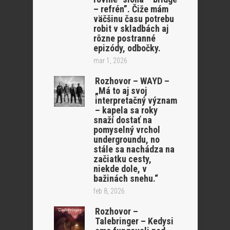
– refrén”. Čiže mám
väčšinu času potrebu
robit v skladbách aj
rôzne postranné
epizódy, odbočky.
mar 1, 2026
Rozhovor – WAYD –
„Má to aj svoj
interpretačný význam
– kapela sa roky
snaží dostať na
pomyselný vrchol
undergroundu, no
stále sa nachádza na
začiatku cesty,
niekde dole, v
bažinách snehu.“
feb 8, 2026
Rozhovor –
Talebringer – Kedysi