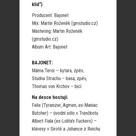
klid“)
Producent: Bajonet
Mix: Martin Roženěk (gmstudio.cz)
Mastering: Martin Roženěk
(gmstudio.cz)
Album Art: Bajonet
BAJONET:
Máma Teror – kytara, zpěv,
Studna Strachu – basa, zpěv,
Thomas von Krchov – bicí
Na desce hostují:
Felix (Tyranizer, Agmen, ex-Maniac
Butcher) – úvodní sólo v Trenčkotu
Albert Fiala (ex-Lolita’s Fuckers) –
klávesy v Sirotě a Johance z Reichu