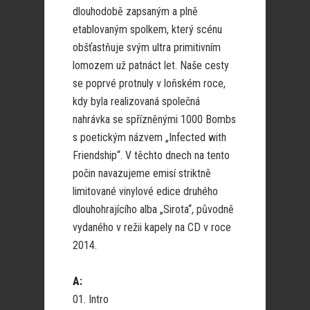
dlouhodobě zapsaným a plně
etablovaným spolkem, který scénu
obšťastňuje svým ultra primitivním
lomozem už patnáct let. Naše cesty
se poprvé protnuly v loňském roce,
kdy byla realizovaná společná
nahrávka se spřízněnými 1000 Bombs
s poetickým názvem „Infected with
Friendship“. V těchto dnech na tento
počin navazujeme emisí striktně
limitované vinylové edice druhého
dlouhohrajícího alba „Sirota“, původně
vydaného v režii kapely na CD v roce
2014.
A:
01. Intro