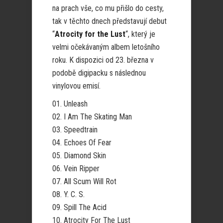
na prach vše, co mu přišlo do cesty,
tak v těchto dnech představují debut
“
Atrocity for the Lust
“, který je
velmi očekávaným albem letošního
roku. K dispozici od 23. března v
podobě digipacku s následnou
vinylovou emisí.
01. Unleash
02. I Am The Skating Man
03. Speedtrain
04. Echoes Of Fear
05. Diamond Skin
06. Vein Ripper
07. All Scum Will Rot
08. Y. C. S.
09. Spill The Acid
10. Atrocity For The Lust