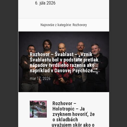
6. júla 2026
Najnovšie z kategórie:
Rozhovory
Rozhovor – Švablast – „Vznik
Švablastu bol v podstate pretlak
nápadov tvrdšieho razenia ako
napríklad v Davovej Psychóze…“
mar 17, 2026
Rozhovor –
Holotropic – Ja
zvyknem hovoriť, že
o skladbách
uvažujem skôr ako o