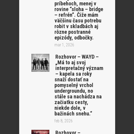
príbehoch, menej v
rovine “sloha – bridge
– refrén”. Čiže mám
väčšinu času potrebu
robit v skladbách aj
rôzne postranné
epizódy, odbočky.
mar 1, 2026
Rozhovor – WAYD –
„Má to aj svoj
interpretačný význam
– kapela sa roky
snaží dostať na
pomyselný vrchol
undergroundu, no
stále sa nachádza na
začiatku cesty,
niekde dole, v
bažinách snehu.“
feb 8, 2026
Rozhovor –