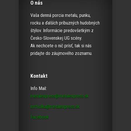
O nás
Vaša denná porcia metalu, punku,
rocku a ďalších príbuzných hudobných
štýlov. Informácie predovšetkým z
Česko-Slovenskej UG scény.
Ak nechcete o nič prísť, tak si nás
pridajte do záujmového zoznamu.
Kontakt
Info Mail:
metalexpress@metalexpress.sk
mrtvolka@metalexpress.sk
Facebook