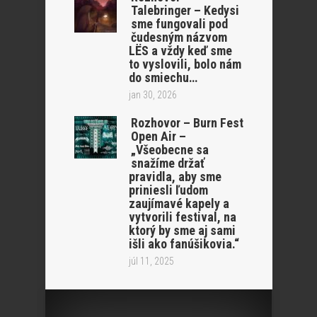
Talebringer – Kedysi
sme fungovali pod
čudesným názvom
LËS a vždy keď sme
to vyslovili, bolo nám
do smiechu…
jan 30, 2026
Rozhovor – Burn Fest
Open Air –
„Všeobecne sa
snažíme držať
pravidla, aby sme
priniesli ľudom
zaujímavé kapely a
vytvorili festival, na
ktorý by sme aj sami
išli ako fanúšikovia.“
júl 11, 2025