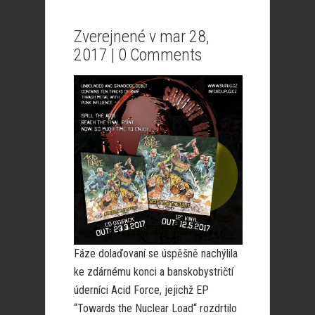
Zverejnené v mar 28,
2017 |
0 Comments
Fáze dolaďovaní se úspěšně nachýlila
ke zdárnému konci a banskobystričtí
úderníci Acid Force, jejichž EP
“Towards the Nuclear Load“ rozdrtilo