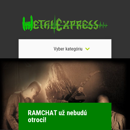
Vyber kategóriu
RAMCHAT už nebudú
otroci!