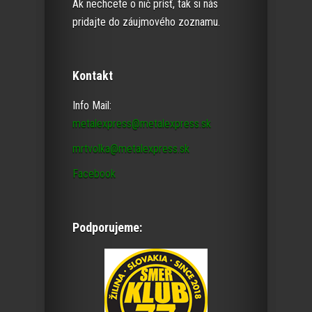
Ak nechcete o nič prísť, tak si nás
pridajte do záujmového zoznamu.
Kontakt
Info Mail:
metalexpress@metalexpress.sk
mrtvolka@metalexpress.sk
Facebook
Podporujeme: