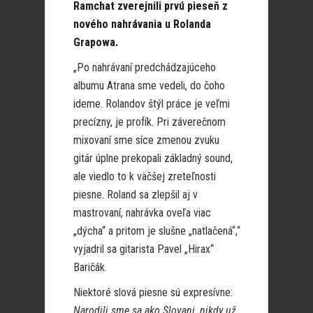
Ramchat zverejnili prvú pieseň z
nového nahrávania u Rolanda
Grapowa.
„Po nahrávaní predchádzajúceho
albumu Atrana sme vedeli, do čoho
ideme. Rolandov štýl práce je veľmi
precízny, je profík. Pri záverečnom
mixovaní sme síce zmenou zvuku
gitár úplne prekopali základný sound,
ale viedlo to k väčšej zreteľnosti
piesne. Roland sa zlepšil aj v
mastrovaní, nahrávka oveľa viac
„dýcha“ a pritom je slušne „natlačená“,“
vyjadril sa gitarista Pavel „Hirax“
Baričák.
Niektoré slová piesne sú expresívne:
Narodili sme sa ako Slovani, nikdy už