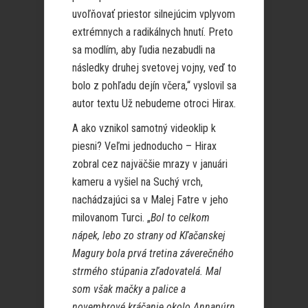
uvoľňovať priestor silnejúcim vplyvom
extrémnych a radikálnych hnutí. Preto
sa modlím, aby ľudia nezabudli na
následky druhej svetovej vojny, veď to
bolo z pohľadu dejín včera,“ vyslovil sa
autor textu Už nebudeme otroci Hirax.
A ako vznikol samotný videoklip k
piesni? Veľmi jednoducho – Hirax
zobral cez najväčšie mrazy v januári
kameru a vyšiel na Suchý vrch,
nachádzajúci sa v Malej Fatre v jeho
milovanom Turci. „
Bol to celkom
nápek, lebo zo strany od Kľačanskej
Magury bola prvá tretina záverečného
strmého stúpania zľadovatelá. Mal
som však mačky a palice a
novembrové kráčanie okolo Annapúrn