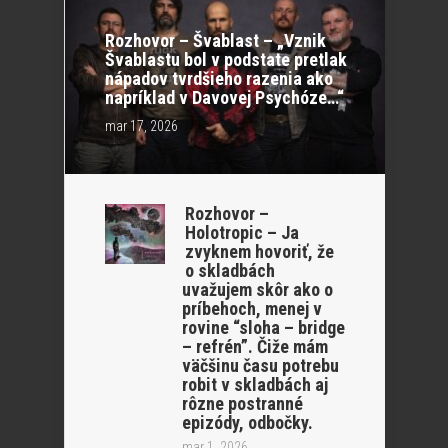
Rozhovor – Švablast – „Vznik
Švablastu bol v podstate pretlak
nápadov tvrdšieho razenia ako
napríklad v Davovej Psychóze…“
mar 17, 2026
Rozhovor –
Holotropic – Ja
zvyknem hovoriť, že
o skladbách
uvažujem skôr ako o
príbehoch, menej v
rovine “sloha – bridge
– refrén”. Čiže mám
väčšinu času potrebu
robit v skladbách aj
rôzne postranné
epizódy, odbočky.
mar 1, 2026