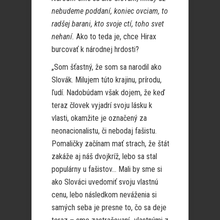
nebudeme poddaní, koniec ovciam, to
radšej barani, kto svoje ctí, toho svet
nehaní.
Ako to teda je, chce Hirax
burcovať k národnej hrdosti?
„Som šťastný, že som sa narodil ako
Slovák. Milujem túto krajinu, prírodu,
ľudí. Nadobúdam však dojem, že keď
teraz človek vyjadrí svoju lásku k
vlasti, okamžite je označený za
neonacionalistu, či nebodaj fašistu.
Pomaličky začínam mať strach, že štát
zakáže aj náš dvojkríž, lebo sa stal
populárny u fašistov… Mali by sme si
ako Slováci uvedomiť svoju vlastnú
cenu, lebo následkom neváženia si
samých seba je presne to, čo sa deje