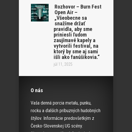
Rozhovor – Burn Fest
Open Air –
„Všeobecne sa
snažíme držať
pravidla, aby sme
priniesli ľudom
zaujímavé kapely a
vytvorili festival, na
ktorý by sme aj sami
išli ako fanúšikovia.“
júl 11, 2025
O nás
Vaša denná porcia metalu, punku,
rocku a ďalších príbuzných hudobných
štýlov. Informácie predovšetkým z
Česko-Slovenskej UG scény.