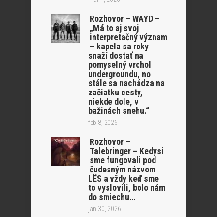
Rozhovor – WAYD –
„Má to aj svoj
interpretačný význam
– kapela sa roky
snaží dostať na
pomyselný vrchol
undergroundu, no
stále sa nachádza na
začiatku cesty,
niekde dole, v
bažinách snehu.“
feb 8, 2026
Rozhovor –
Talebringer – Kedysi
sme fungovali pod
čudesným názvom
LËS a vždy keď sme
to vyslovili, bolo nám
do smiechu…
jan 30, 2026