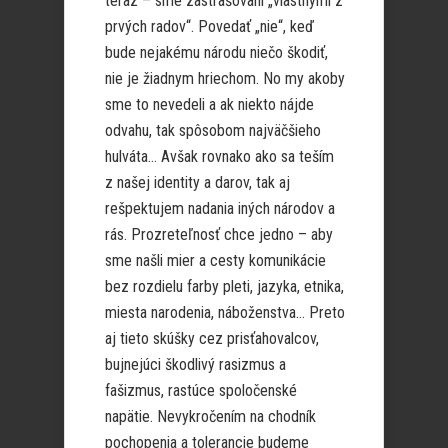
teraz – sme zastrašovaní „vlastnými z
prvých radov“. Povedať „nie“, keď
bude nejakému národu niečo škodiť,
nie je žiadnym hriechom. No my akoby
sme to nevedeli a ak niekto nájde
odvahu, tak spôsobom najväčšieho
hulváta… Avšak rovnako ako sa teším
z našej identity a darov, tak aj
rešpektujem nadania iných národov a
rás. Prozreteľnosť chce jedno – aby
sme našli mier a cesty komunikácie
bez rozdielu farby pleti, jazyka, etnika,
miesta narodenia, náboženstva… Preto
aj tieto skúšky cez prisťahovalcov,
bujnejúci škodlivý rasizmus a
fašizmus, rastúce spoločenské
napätie. Nevykročením na chodník
pochopenia a tolerancie budeme