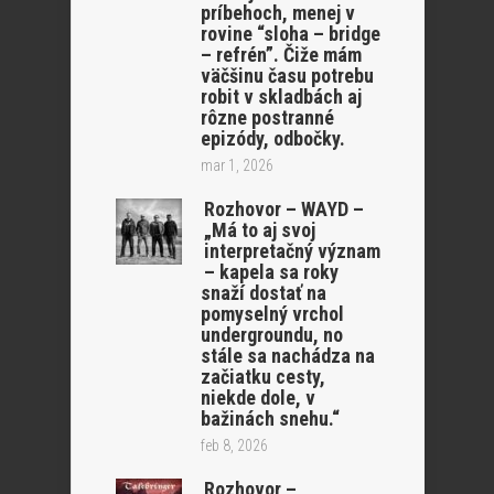
príbehoch, menej v
rovine “sloha – bridge
– refrén”. Čiže mám
väčšinu času potrebu
robit v skladbách aj
rôzne postranné
epizódy, odbočky.
mar 1, 2026
Rozhovor – WAYD –
„Má to aj svoj
interpretačný význam
– kapela sa roky
snaží dostať na
pomyselný vrchol
undergroundu, no
stále sa nachádza na
začiatku cesty,
niekde dole, v
bažinách snehu.“
feb 8, 2026
Rozhovor –