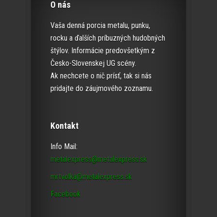
O nás
Vaša denná porcia metalu, punku,
rocku a ďalších príbuzných hudobných
štýlov. Informácie predovšetkým z
Česko-Slovenskej UG scény.
Ak nechcete o nič prísť, tak si nás
pridajte do záujmového zoznamu.
Kontakt
Info Mail:
metalexpress@metalexpress.sk
mrtvolka@metalexpress.sk
Facebook