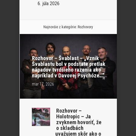
6. júla 2026
Najnovšie z kategórie:
Rozhovory
Rozhovor – Švablast – „Vznik
Švablastu bol v podstate pretlak
nápadov tvrdšieho razenia ako
napríklad v Davovej Psychóze…“
mar 17, 2026
Rozhovor –
Holotropic – Ja
zvyknem hovoriť, že
o skladbách
uvažujem skôr ako o