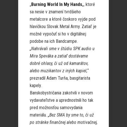
„
Burning World In My Hands
„, ktoré
sa nesie v znamení tvrdšieho
metalcore a ktoré čoskoro vyjde pod
hlavičkou Slovak Metal Army. Zatiaľ je
možné vypočuť si ho v digitálnej
podobe na ich Bandcampe.
„Nahrávali sme v štúdiu SPK audio u
Mira Speváka a zatiaľ dostávame
dobré ohlasy, či už od kamarátov,
alebo muzikantov z iných kapiel,
“
prezradil Adam Turňa, basgitarista
kapely.
Banskobystričania zakotvili v novom
vydavateľstve a uprednostnili ho tak
pred možnosťou samovydania
materiálu.
„Bez SMA by sme to, či už
po stránke finančnej alebo motivačnej,