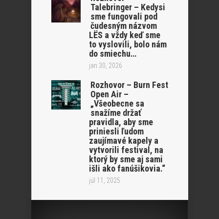
Talebringer – Kedysi
sme fungovali pod
čudesným názvom
LËS a vždy keď sme
to vyslovili, bolo nám
do smiechu…
jan 30, 2026
Rozhovor – Burn Fest
Open Air –
„Všeobecne sa
snažíme držať
pravidla, aby sme
priniesli ľudom
zaujímavé kapely a
vytvorili festival, na
ktorý by sme aj sami
išli ako fanúšikovia.“
júl 11, 2025