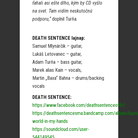
ťahali asi ešte dlho, kým by CD vyšlo
na svet. Tam vidím neskutočnú
podporu,“
doplnil Turňa.
DEATH SENTENCE lajnap:
Samuel Mlynárčik – guitar,
Lukáš Letovanec – guitar,
Adam Turňa – bass guitar,
Marek alias Kain – vocals,
Martin „Baxa“ Bahna – drums/backing
vocals
DEATH SENTENCE:
https://www.facebook.com/deathsentenceoffc/
https://deathsentencesma.bandcamp.com/album/burni
world-in-my-hands
https://soundcloud.com/user-
544149545