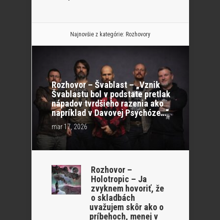
Najnovšie z kategórie:
Rozhovory
Rozhovor – Švablast – „Vznik
Švablastu bol v podstate pretlak
nápadov tvrdšieho razenia ako
napríklad v Davovej Psychóze…“
mar 17, 2026
Rozhovor –
Holotropic – Ja
zvyknem hovoriť, že
o skladbách
uvažujem skôr ako o
príbehoch, menej v