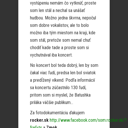
vystúpeniu nemám čo vytknúť, proste
som len stál a nechal sa unášať
hudbou. Možno jedna škvrna, nepočul
som dobre vokalistov, ale to bolo
možno iba tým miestom na kraji, kde
som stál, pretože som nemal chuť
chodiť kade tade a proste som si
vychutnával iba koncert.
No koncert bol teda dobrý, len by som
čakal viac ľudí, predsa len bol sviatok
a predĺžený víkend. Podľa informácií
sa koncertu zúčastnilo 130 ľudí,
pritom som si myslel, že Batushka
priláka väčšie publikum…
Za fotodokumentáciu ďakujem
rocker.sk
http://www.facebook.com/som.rocker.sk/?
fref=ts
a
Zmok