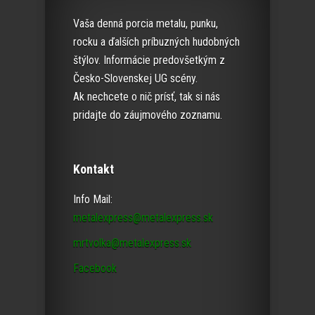
Vaša denná porcia metalu, punku,
rocku a ďalších príbuzných hudobných
štýlov. Informácie predovšetkým z
Česko-Slovenskej UG scény.
Ak nechcete o nič prísť, tak si nás
pridajte do záujmového zoznamu.
Kontakt
Info Mail:
metalexpress@metalexpress.sk
mrtvolka@metalexpress.sk
Facebook