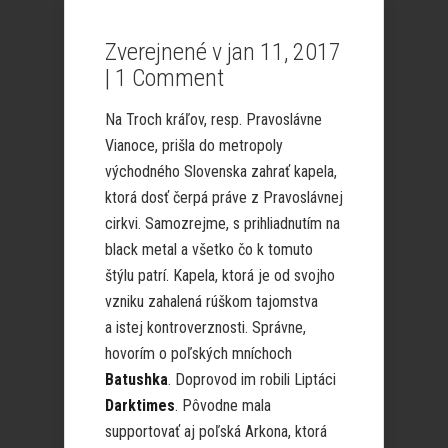
Zverejnené v jan 11, 2017
|
1 Comment
Na Troch kráľov, resp. Pravoslávne
Vianoce, prišla do metropoly
východného Slovenska zahrať kapela,
ktorá dosť čerpá práve z Pravoslávnej
cirkvi. Samozrejme, s prihliadnutím na
black metal a všetko čo k tomuto
štýlu patrí. Kapela, ktorá je od svojho
vzniku zahalená rúškom tajomstva
a istej kontroverznosti. Správne,
hovorím o poľských mníchoch
Batushka
. Doprovod im robili Liptáci
Darktimes
. Pôvodne mala
supportovať aj poľská Arkona, ktorá