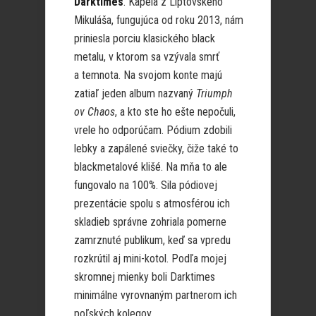
Darktimes
. Kapela z Liptovského
Mikuláša, fungujúca od roku 2013, nám
priniesla porciu klasického black
metalu, v ktorom sa vzývala smrť
a temnota. Na svojom konte majú
zatiaľ jeden album nazvaný
Triumph
ov Chaos
, a kto ste ho ešte nepočuli,
vrele ho odporúčam. Pódium zdobili
lebky a zapálené sviečky, čiže také to
blackmetalové klišé. Na mňa to ale
fungovalo na 100%. Sila pódiovej
prezentácie spolu s atmosférou ich
skladieb správne zohriala pomerne
zamrznuté publikum, keď sa vpredu
rozkrútil aj mini-kotol. Podľa mojej
skromnej mienky boli Darktimes
minimálne vyrovnaným partnerom ich
poľských kolegov.