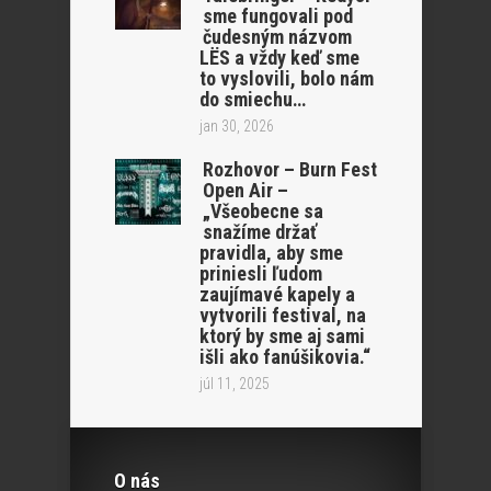
sme fungovali pod
čudesným názvom
LËS a vždy keď sme
to vyslovili, bolo nám
do smiechu…
jan 30, 2026
Rozhovor – Burn Fest
Open Air –
„Všeobecne sa
snažíme držať
pravidla, aby sme
priniesli ľudom
zaujímavé kapely a
vytvorili festival, na
ktorý by sme aj sami
išli ako fanúšikovia.“
júl 11, 2025
O nás