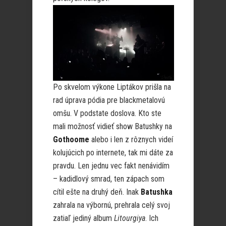
Po skvelom výkone Liptákov prišla na
rad úprava pódia pre blackmetalovú
omšu. V podstate doslova. Kto ste
mali možnosť vidieť show Batushky na
Gothoome
alebo i len z rôznych videí
kolujúcich po internete, tak mi dáte za
pravdu. Len jednu vec fakt nenávidím
– kadidlový smrad, ten zápach som
cítil ešte na druhý deň. Inak
Batushka
zahrala na výbornú, prehrala celý svoj
zatiaľ jediný album
Litourgiya
. Ich