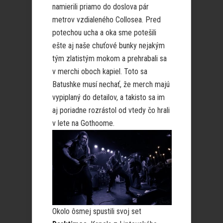
namierili priamo do doslova pár
metrov vzdialeného Collosea. Pred
potechou ucha a oka sme potešili
ešte aj naše chuťové bunky nejakým
tým zlatistým mokom a prehrabali sa
v merchi oboch kapiel. Toto sa
Batushke musí nechať, že merch majú
vypiplaný do detailov, a takisto sa im
aj poriadne rozrástol od vtedy čo hrali
v lete na Gothoome.
Okolo ôsmej spustili svoj set