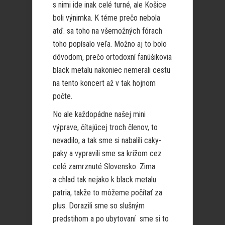
s nimi ide inak celé turné, ale Košice
boli výnimka. K téme prečo nebola
atď. sa toho na všemožných fórach
toho popísalo veľa. Možno aj to bolo
dôvodom, prečo ortodoxní fanúšikovia
black metalu nakoniec nemerali cestu
na tento koncert až v tak hojnom
počte.
No ale každopádne našej mini
výprave, čítajúcej troch členov, to
nevadilo, a tak sme si nabalili caky-
paky a vypravili sme sa krížom cez
celé zamrznuté Slovensko. Zima
a chlad tak nejako k black metalu
patria, takže to môžeme počítať za
plus. Dorazili sme so slušným
predstihom a po ubytovaní sme si to