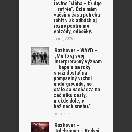
rovine “sloha – bridge
– refrén”. Čiže mám
väčšinu času potrebu
robit v skladbách aj
rôzne postranné
epizódy, odbočky.
mar 1, 2026
Rozhovor – WAYD –
„Má to aj svoj
interpretačný význam
– kapela sa roky
snaží dostať na
pomyselný vrchol
undergroundu, no
stále sa nachádza na
začiatku cesty,
niekde dole, v
bažinách snehu.“
feb 8, 2026
Rozhovor –
Talebringer – Kedysi