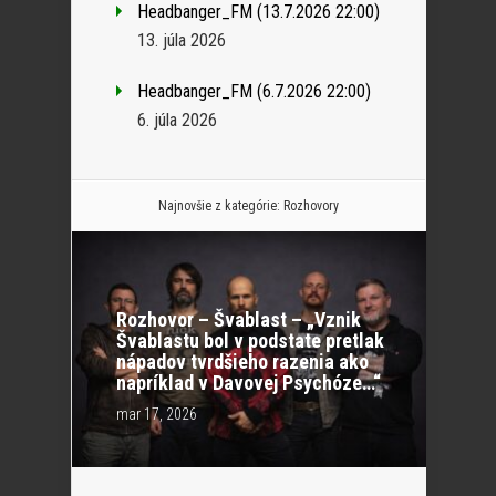
Headbanger_FM (13.7.2026 22:00)
13. júla 2026
Headbanger_FM (6.7.2026 22:00)
6. júla 2026
Najnovšie z kategórie:
Rozhovory
Rozhovor – Švablast – „Vznik
Švablastu bol v podstate pretlak
nápadov tvrdšieho razenia ako
napríklad v Davovej Psychóze…“
mar 17, 2026