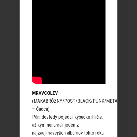
MRAVCOLEV
(MAKABRÓZNY/POST/BLACK/PUNK/METAL
– Čadca)
Páni dovtedy pojedali kysucké ihličie,
až kým nenahrali jeden z
najzaujímavejších albumov tohto roka.