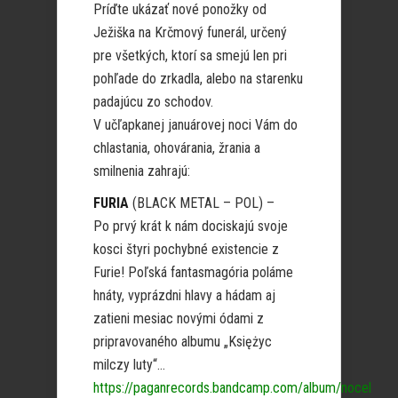
Príďte ukázať nové ponožky od
Ježiška na Krčmový funerál, určený
pre všetkých, ktorí sa smejú len pri
pohľade do zrkadla, alebo na starenku
padajúcu zo schodov.
V učľapkanej januárovej noci Vám do
chlastania, ohovárania, žrania a
smilnenia zahrajú:
FURIA
(BLACK METAL – POL) –
Po prvý krát k nám dociskajú svoje
kosci štyri pochybné existencie z
Furie! Poľská fantasmagória poláme
hnáty, vyprázdni hlavy a hádam aj
zatieni mesiac novými ódami z
pripravovaného albumu „Księżyc
milczy luty“…
https://paganrecords.bandcamp.com/album/nocel