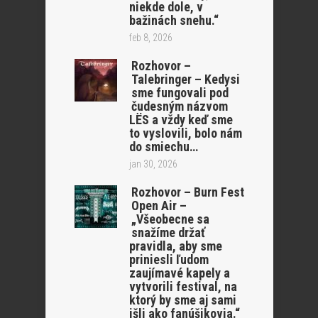
niekde dole, v
bažinách snehu.“
feb 8, 2026
Rozhovor –
Talebringer – Kedysi
sme fungovali pod
čudesným názvom
LËS a vždy keď sme
to vyslovili, bolo nám
do smiechu…
jan 30, 2026
Rozhovor – Burn Fest
Open Air –
„Všeobecne sa
snažíme držať
pravidla, aby sme
priniesli ľudom
zaujímavé kapely a
vytvorili festival, na
ktorý by sme aj sami
išli ako fanúšikovia.“