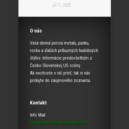
júl 11, 2025
O nás
Vaša denná porcia metalu, punku,
rocku a ďalších príbuzných hudobných
štýlov. Informácie predovšetkým z
Česko-Slovenskej UG scény.
Ak nechcete o nič prísť, tak si nás
pridajte do záujmového zoznamu.
Kontakt
Info Mail:
metalexpress@metalexpress.sk