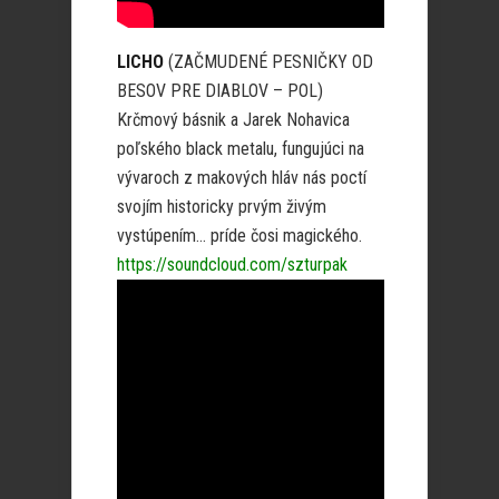
LICHO
(ZAČMUDENÉ PESNIČKY OD
BESOV PRE DIABLOV – POL)
Krčmový básnik a Jarek Nohavica
poľského black metalu, fungujúci na
vývaroch z makových hláv nás poctí
svojím historicky prvým živým
vystúpením… príde čosi magického.
https://soundcloud.com/szturpak