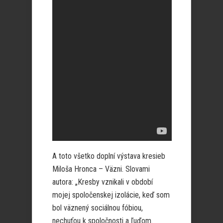
A toto všetko doplní výstava kresieb
Miloša Hronca – Väzni. Slovami
autora: „Kresby vznikali v období
mojej spoločenskej izolácie, keď som
bol väznený sociálnou fóbiou,
nechuťou k spoločnosti a ľuďom.