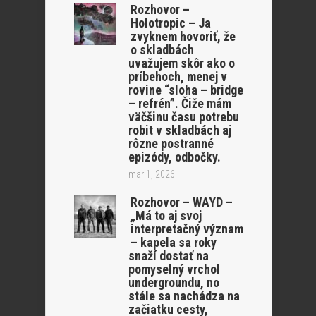
Rozhovor –
Holotropic – Ja
zvyknem hovoriť, že
o skladbách
uvažujem skôr ako o
príbehoch, menej v
rovine “sloha – bridge
– refrén”. Čiže mám
väčšinu času potrebu
robit v skladbách aj
rôzne postranné
epizódy, odbočky.
mar 1, 2026
Rozhovor – WAYD –
„Má to aj svoj
interpretačný význam
– kapela sa roky
snaží dostať na
pomyselný vrchol
undergroundu, no
stále sa nachádza na
začiatku cesty,