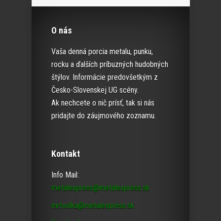
O nás
Vaša denná porcia metalu, punku,
rocku a ďalších príbuzných hudobných
štýlov. Informácie predovšetkým z
Česko-Slovenskej UG scény.
Ak nechcete o nič prísť, tak si nás
pridajte do záujmového zoznamu.
Kontakt
Info Mail:
metalexpress@metalexpress.sk
mrtvolka@metalexpress.sk