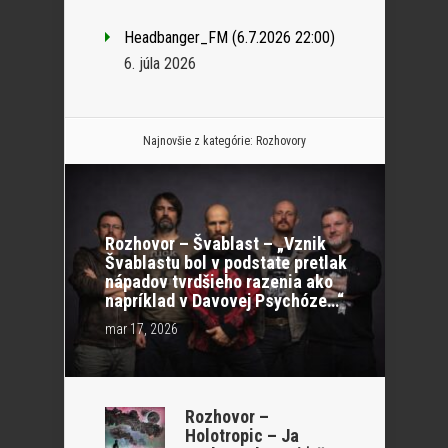
Headbanger_FM (6.7.2026 22:00)
6. júla 2026
Najnovšie z kategórie:
Rozhovory
Rozhovor – Švablast – „Vznik
Švablastu bol v podstate pretlak
nápadov tvrdšieho razenia ako
napríklad v Davovej Psychóze…“
mar 17, 2026
Rozhovor –
Holotropic – Ja