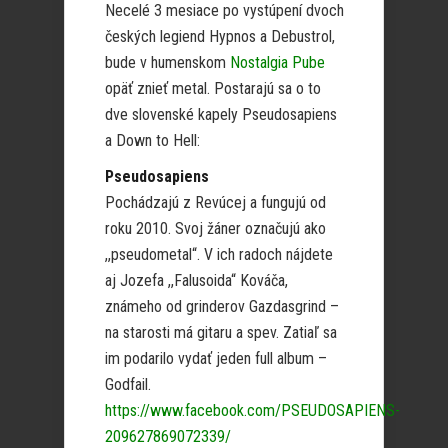
Necelé 3 mesiace po vystúpení dvoch
českých legiend Hypnos a Debustrol,
bude v humenskom
Nostalgia Pube
opäť znieť metal. Postarajú sa o to
dve slovenské kapely Pseudosapiens
a Down to Hell:
Pseudosapiens
Pochádzajú z Revúcej a fungujú od
roku 2010. Svoj žáner označujú ako
,,pseudometal“. V ich radoch nájdete
aj Jozefa ,,Falusoida“ Kováča,
známeho od grinderov Gazdasgrind –
na starosti má gitaru a spev. Zatiaľ sa
im podarilo vydať jeden full album –
Godfail.
https://www.facebook.com/PSEUDOSAPIENS-
209627869072339/