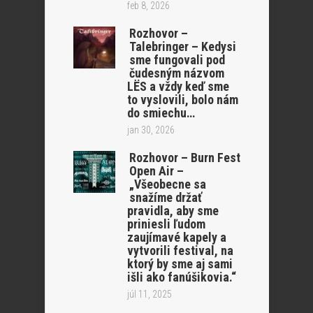
feb 8, 2026
Rozhovor –
Talebringer – Kedysi
sme fungovali pod
čudesným názvom
LËS a vždy keď sme
to vyslovili, bolo nám
do smiechu…
jan 30, 2026
Rozhovor – Burn Fest
Open Air –
„Všeobecne sa
snažíme držať
pravidla, aby sme
priniesli ľudom
zaujímavé kapely a
vytvorili festival, na
ktorý by sme aj sami
išli ako fanúšikovia.“
júl 11, 2025