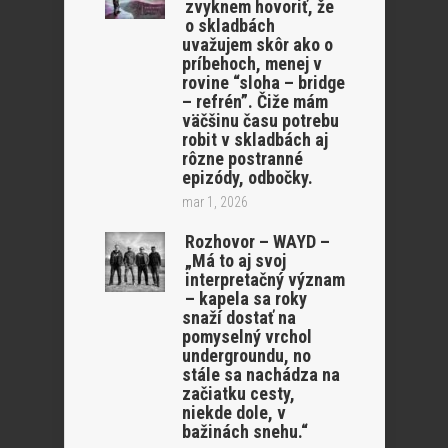
zvyknem hovoriť, že
o skladbách
uvažujem skôr ako o
príbehoch, menej v
rovine “sloha – bridge
– refrén”. Čiže mám
väčšinu času potrebu
robit v skladbách aj
rôzne postranné
epizódy, odbočky.
mar 1, 2026
Rozhovor – WAYD –
„Má to aj svoj
interpretačný význam
– kapela sa roky
snaží dostať na
pomyselný vrchol
undergroundu, no
stále sa nachádza na
začiatku cesty,
niekde dole, v
bažinách snehu.“