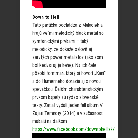
Down to Hell
Táto partička pochádza z Malaciek a
hrajú veľmi melodický black metal so
symfonickými prvkami – taký
melodický, že dokáže osloviť aj
zarytých power metalistov (ako som
bol kedysi aj ja hehe). Na ich čele
pôsobí forntman, ktorý si hovorí ,,Kani“
a do Humenného dorazia aj s novou
speváčkou. Ďalším charakteristickým
prvkom kapely sú rýdzo slovenské
texty. Zatiaľ vydali jeden full album V
Zajatí Temnoty (2014) a v súčasnosti
makajú na ďalšom.
https://www.facebook.com/downtohell.sk/