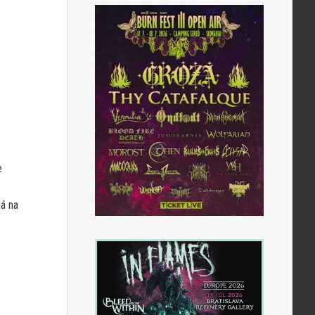
e
má na