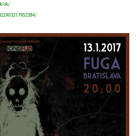
sk/sk/
1822903217952384/