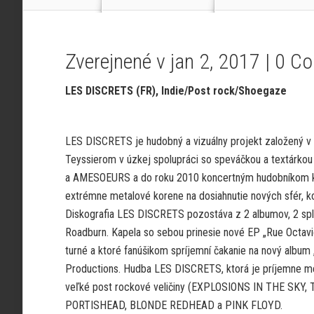
Zverejnené v jan 2, 2017 |
0 C
LES DISCRETS (FR), Indie/Post rock/Shoegaze
LES DISCRETS je hudobný a vizuálny projekt založený v
Teyssierom v úzkej spolupráci so speváčkou a textárko
a AMESOEURS a do roku 2010 koncertným hudobníkom kap
extrémne metalové korene na dosiahnutie nových sfér, k
Diskografia LES DISCRETS pozostáva z 2 albumov, 2 spli
Roadburn. Kapela so sebou prinesie nové EP „Rue Octavi
turné a ktoré fanúšikom spríjemní čakanie na nový album
Productions. Hudba LES DISCRETS, ktorá je príjemne m
veľké post rockové veličiny (EXPLOSIONS IN THE SKY, 
PORTISHEAD, BLONDE REDHEAD a PINK FLOYD.