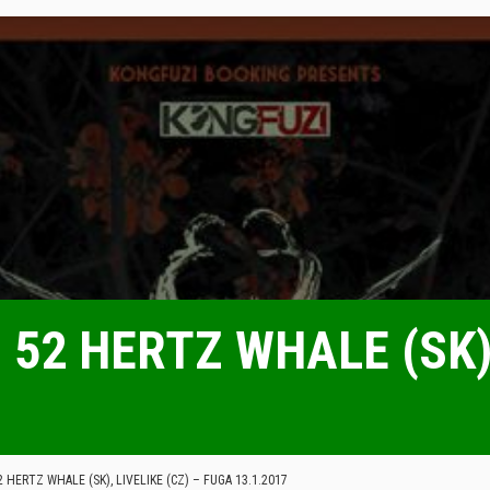
 52 HERTZ WHALE (SK),
2 HERTZ WHALE (SK), LIVELIKE (CZ) – FUGA 13.1.2017