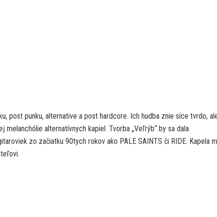
post punku, alternative a post hardcore. Ich hudba znie síce tvrdo, al
j melanchólie alternatívnych kapiel. Tvorba „Veľrýb“ by sa dala
 gitaroviek zo začiatku 90tych rokov ako PALE SAINTS či RIDE. Kapela 
teľovi.