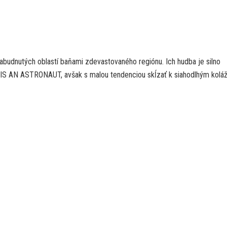
zabudnutých oblastí baňami zdevastovaného regiónu. Ich hudba je silno
S AN ASTRONAUT, avšak s malou tendenciou skĺzať k siahodlhým kolá