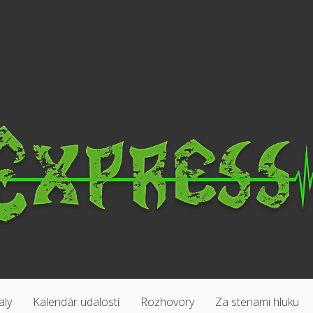
aly
Kalendár udalostí
Rozhovory
Za stenami hluku