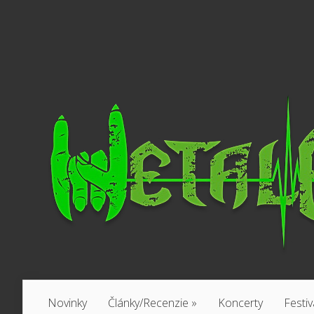
Novinky
Články/Recenzie
»
Koncerty
Festiv