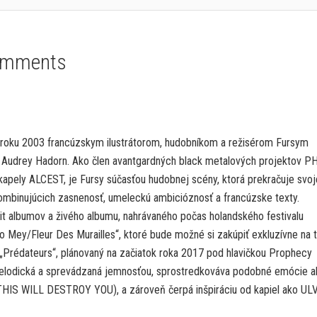
omments
 roku 2003 francúzskym ilustrátorom, hudobníkom a režisérom Fursym
u Audrey Hadorn. Ako člen avantgardných black metalových projektov 
ely ALCEST, je Fursy súčasťou hudobnej scény, ktorá prekračuje svoj
ombinujúcich zasnenosť, umeleckú ambicióznosť a francúzske texty.
t albumov a živého albumu, nahrávaného počas holandského festivalu
o Mey/Fleur Des Murailles“, ktoré bude možné si zakúpiť exkluzívne na
 „Prédateurs“, plánovaný na začiatok roka 2017 pod hlavičkou Prophecy
elodická a sprevádzaná jemnosťou, sprostredkováva podobné emócie a
THIS WILL DESTROY YOU), a zároveň čerpá inšpiráciu od kapiel ako UL