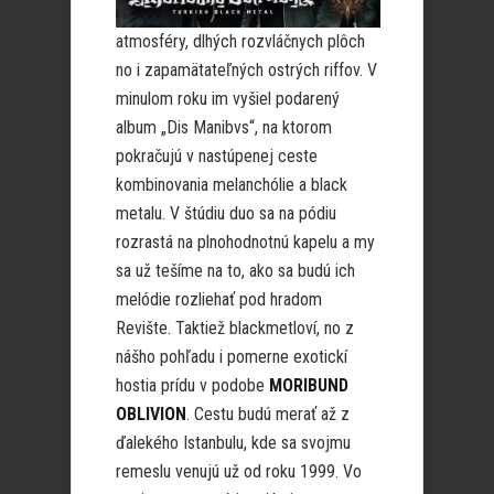
atmosféry, dlhých rozvláčnych plôch
no i zapamätateľných ostrých riffov. V
minulom roku im vyšiel podarený
album „Dis Manibvs“, na ktorom
pokračujú v nastúpenej ceste
kombinovania melanchólie a black
metalu. V štúdiu duo sa na pódiu
rozrastá na plnohodnotnú kapelu a my
sa už tešíme na to, ako sa budú ich
melódie rozliehať pod hradom
Revište. Taktiež blackmetloví, no z
nášho pohľadu i pomerne exotickí
hostia prídu v podobe
MORIBUND
OBLIVION
. Cestu budú merať až z
ďalekého Istanbulu, kde sa svojmu
remeslu venujú už od roku 1999. Vo