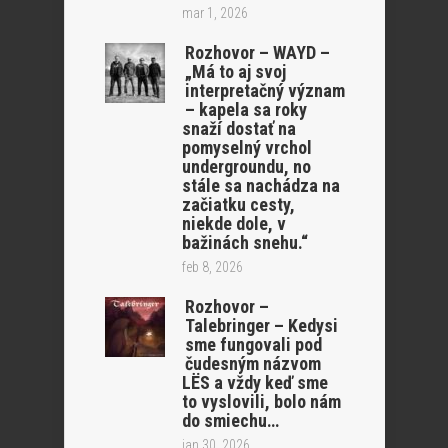
mar 1, 2026
Rozhovor – WAYD –
„Má to aj svoj
interpretačný význam
– kapela sa roky
snaží dostať na
pomyselný vrchol
undergroundu, no
stále sa nachádza na
začiatku cesty,
niekde dole, v
bažinách snehu.“
feb 8, 2026
Rozhovor –
Talebringer – Kedysi
sme fungovali pod
čudesným názvom
LËS a vždy keď sme
to vyslovili, bolo nám
do smiechu…
jan 30, 2026