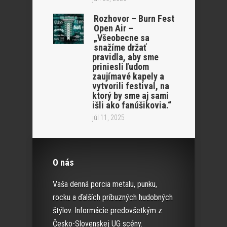
Rozhovor – Burn Fest
Open Air –
„Všeobecne sa
snažíme držať
pravidla, aby sme
priniesli ľudom
zaujímavé kapely a
vytvorili festival, na
ktorý by sme aj sami
išli ako fanúšikovia.“
júl 11, 2025
O nás
Vaša denná porcia metalu, punku,
rocku a ďalších príbuzných hudobných
štýlov. Informácie predovšetkým z
Česko-Slovenskej UG scény.