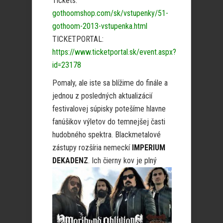
Tickets:
gothoomshop.com/sk/vstupenky/51-
gothoom-2013-vstupenka.html
TICKETPORTAL:
https://www.ticketportal.sk/event.aspx?
id=23178
Pomaly, ale iste sa blížime do finále a
jednou z posledných aktualizácií
festivalovej súpisky potešíme hlavne
fanúšikov výletov do temnejšej časti
hudobného spektra. Blackmetalové
zástupy rozšíria nemeckí
IMPERIUM
DEKADENZ
.
Ich čierny kov je plný