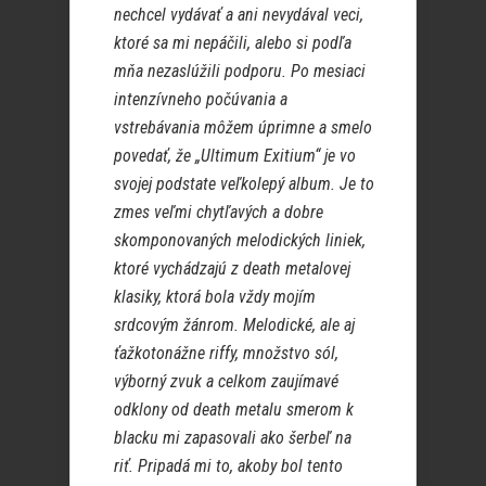
nechcel vydávať a ani nevydával veci,
ktoré sa mi nepáčili, alebo si podľa
mňa nezaslúžili podporu.
Po mesiaci
intenzívneho počúvania a
vstrebávania môžem úprimne a smelo
povedať, že „Ultimum Exitium“ je vo
svojej podstate veľkolepý album. Je to
zmes veľmi chytľavých a dobre
skomponovaných melodických liniek,
ktoré vychádzajú z death metalovej
klasiky, ktorá bola vždy mojím
srdcovým žánrom. Melodické, ale aj
ťažkotonážne riffy, množstvo sól,
výborný zvuk a celkom zaujímavé
odklony od death metalu smerom k
blacku mi zapasovali ako šerbeľ na
riť. Pripadá mi to, akoby bol tento