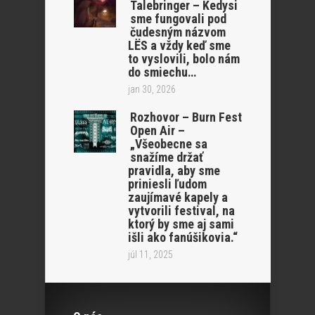
Talebringer – Kedysi
sme fungovali pod
čudesným názvom
LËS a vždy keď sme
to vyslovili, bolo nám
do smiechu…
jan 30, 2026
Rozhovor – Burn Fest
Open Air –
„Všeobecne sa
snažíme držať
pravidla, aby sme
priniesli ľudom
zaujímavé kapely a
vytvorili festival, na
ktorý by sme aj sami
išli ako fanúšikovia.“
júl 11, 2025