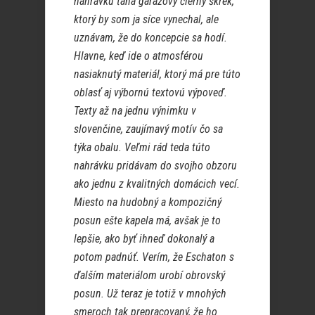
nahrávku ťahá garážový čierny škrek,
ktorý by som ja síce vynechal, ale
uznávam, že do koncepcie sa hodí.
Hlavne, keď ide o atmosférou
nasiaknutý materiál, ktorý má pre túto
oblasť aj výbornú textovú výpoveď.
Texty až na jednu výnimku v
slovenčine, zaujímavý motív čo sa
týka obalu. Veľmi rád teda túto
nahrávku pridávam do svojho obzoru
ako jednu z kvalitných domácich vecí.
Miesto na hudobný a kompozičný
posun ešte kapela má, avšak je to
lepšie, ako byť ihneď dokonalý a
potom padnúť. Verím, že Eschaton s
ďalším materiálom urobí obrovský
posun. Už teraz je totiž v mnohých
smeroch tak prepracovaný, že ho