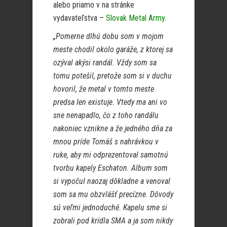
alebo priamo v na stránke
vydavateľstva –
Slovak Metal Army
.
„Pomerne dlhú dobu som v mojom
meste chodil okolo garáže, z ktorej sa
ozýval akýsi randál. Vždy som sa
tomu potešil, pretože som si v duchu
hovoril, že metal v tomto meste
predsa len existuje. Vtedy ma ani vo
sne nenapadlo, čo z toho randálu
nakoniec vznikne a že jedného dňa za
mnou príde Tomáš s nahrávkou v
ruke, aby mi odprezentoval samotnú
tvorbu kapely Eschaton. Album som
si vypočul naozaj dôkladne a venoval
som sa mu obzvlášť precízne. Dôvody
sú veľmi jednoduché. Kapelu sme si
zobrali pod krídla SMA a ja som nikdy