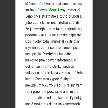
skúsenosť s týmito chalanmi opísal na
stránke
Slovak Metal Army
Immortal.
Jeho prvé stretnutie s touto grupou a
jeho cesta k nim ma natoľko upútala,
že ju uverejňujem v takmer identickej
podobe, v akej je na stránke napísaná.
Opis hudby totiž Immortal vystihol a
myslím si, že by som to sama lepšie
nenapísala. Predtým však ešte
niekoľko praktických informácii. V
dolnej časti tohto článku nájdete
odkazy na rôzne kanály, kde si môžete
hudbu Eschaton vypočuť, aby ste
nekúpili „mačku vo vreci“. Prajem vám
teda príjemné počúvanie a čítanie o
tejto relatívne mladej kapele. Fyzický
nosič môžete zakúpiť na koncertoch