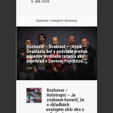
6. júla 2026
Najnovšie z kategórie:
Rozhovory
Rozhovor – Švablast – „Vznik
Švablastu bol v podstate pretlak
nápadov tvrdšieho razenia ako
napríklad v Davovej Psychóze…“
mar 17, 2026
Rozhovor –
Holotropic – Ja
zvyknem hovoriť, že
o skladbách
uvažujem skôr ako o