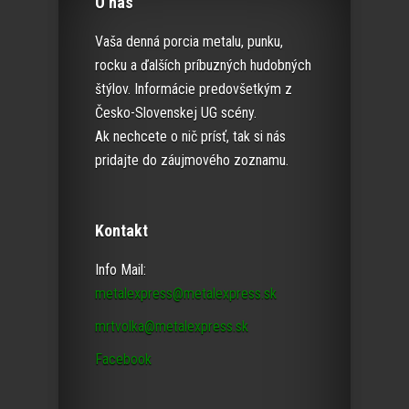
O nás
Vaša denná porcia metalu, punku,
rocku a ďalších príbuzných hudobných
štýlov. Informácie predovšetkým z
Česko-Slovenskej UG scény.
Ak nechcete o nič prísť, tak si nás
pridajte do záujmového zoznamu.
Kontakt
Info Mail:
metalexpress@metalexpress.sk
mrtvolka@metalexpress.sk
Facebook