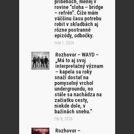
príbehoch, menej v
rovine “sloha – bridge
– refrén”. Čiže mám
väčšinu času potrebu
robit v skladbách aj
rôzne postranné
epizódy, odbočky.
mar 1, 2026
Rozhovor – WAYD –
„Má to aj svoj
interpretačný význam
– kapela sa roky
snaží dostať na
pomyselný vrchol
undergroundu, no
stále sa nachádza na
začiatku cesty,
niekde dole, v
bažinách snehu.“
feb 8, 2026
Rozhovor –