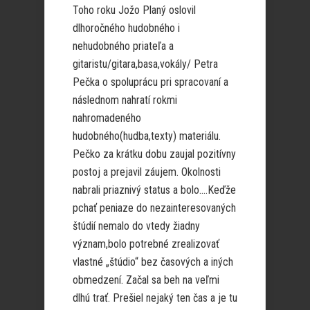
Toho roku Jožo Planý oslovil
dlhoročného hudobného i
nehudobného priateľa a
gitaristu/gitara,basa,vokály/ Petra
Pečka o spoluprácu pri spracovaní a
následnom nahratí rokmi
nahromadeného
hudobného(hudba,texty) materiálu.
Pečko za krátku dobu zaujal pozitívny
postoj a prejavil záujem. Okolnosti
nabrali priaznivý status a bolo….Keďže
pchať peniaze do nezainteresovaných
štúdií nemalo do vtedy žiadny
význam,bolo potrebné zrealizovať
vlastné „štúdio“ bez časových a iných
obmedzení. Začal sa beh na veľmi
dlhú trať. Prešiel nejaký ten čas a je tu