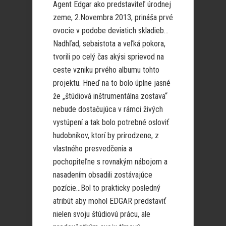
Agent Edgar ako predstaviteľ úrodnej
zeme, 2.Novembra 2013, prináša prvé
ovocie v podobe deviatich skladieb…
Nadhľad, sebaistota a veľká pokora,
tvorili po celý čas akýsi sprievod na
ceste vzniku prvého albumu tohto
projektu. Hneď na to bolo úplne jasné
že „štúdiová inštrumentálna zostava“
nebude dostačujúca v rámci živých
vystúpení a tak bolo potrebné osloviť
hudobníkov, ktorí by prirodzene, z
vlastného presvedčenia a
pochopiteľne s rovnakým nábojom a
nasadením obsadili zostávajúce
pozície…Bol to prakticky posledný
atribút aby mohol EDGAR predstaviť
nielen svoju štúdiovú prácu, ale