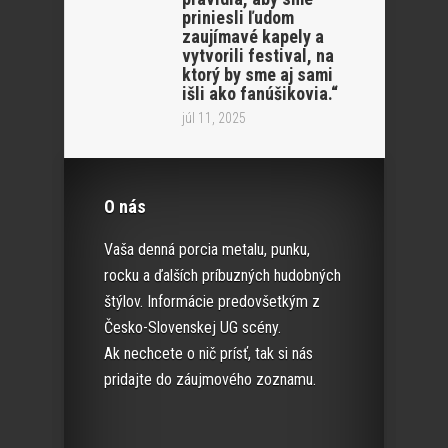
priniesli ľudom
zaujímavé kapely a
vytvorili festival, na
ktorý by sme aj sami
išli ako fanúšikovia.“
júl 11, 2025
O nás
Vaša denná porcia metalu, punku,
rocku a ďalších príbuzných hudobných
štýlov. Informácie predovšetkým z
Česko-Slovenskej UG scény.
Ak nechcete o nič prísť, tak si nás
pridajte do záujmového zoznamu.