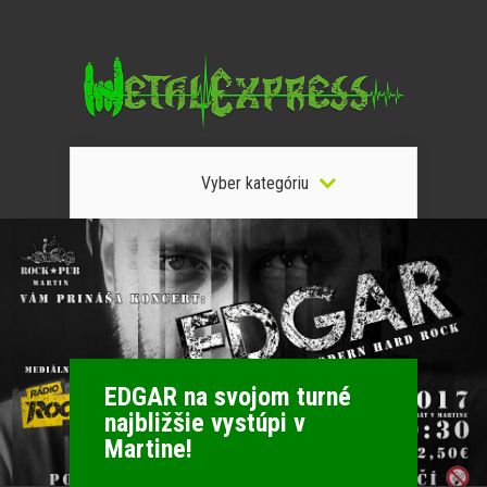
Vyber kategóriu
EDGAR na svojom turné
najbližšie vystúpi v
Martine!