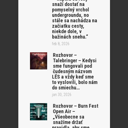
snaží dostať na
pomyselný vrchol
undergroundu, no
stále sa nachádza na
začiatku cesty,
niekde dole, v
bažinách snehu.“
feb 8, 2026
Rozhovor –
Talebringer – Kedysi
sme fungovali pod
čudesným názvom
LËS a vždy keď sme
to vyslovili, bolo nám
do smiechu…
jan 30, 2026
Rozhovor – Burn Fest
Open Air –
„Všeobecne sa
snažíme držať
pravidla, aby sme