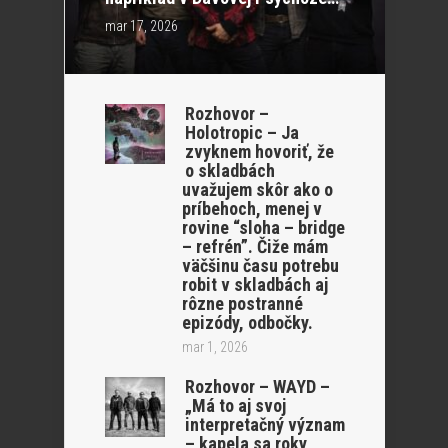
mar 17, 2026
Rozhovor –
Holotropic – Ja
zvyknem hovoriť, že
o skladbách
uvažujem skôr ako o
príbehoch, menej v
rovine “sloha – bridge
– refrén”. Čiže mám
väčšinu času potrebu
robit v skladbách aj
rôzne postranné
epizódy, odbočky.
mar 1, 2026
Rozhovor – WAYD –
„Má to aj svoj
interpretačný význam
– kapela sa roky