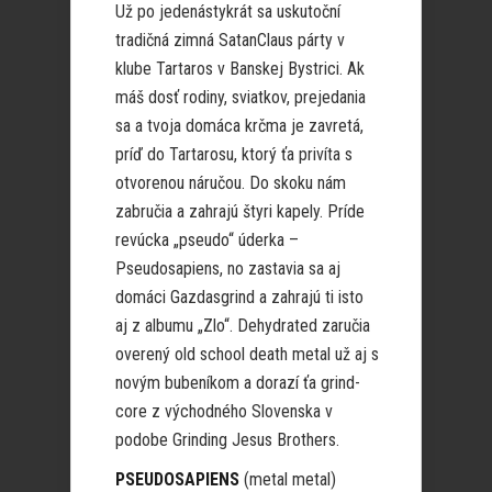
Už po jedenástykrát sa uskutoční
tradičná zimná SatanClaus párty v
klube Tartaros v Banskej Bystrici. Ak
máš dosť rodiny, sviatkov, prejedania
sa a tvoja domáca krčma je zavretá,
príď do Tartarosu, ktorý ťa privíta s
otvorenou náručou. Do skoku nám
zabručia a zahrajú štyri kapely. Príde
revúcka „pseudo“ úderka –
Pseudosapiens, no zastavia sa aj
domáci Gazdasgrind a zahrajú ti isto
aj z albumu „Zlo“. Dehydrated zaručia
overený old school death metal už aj s
novým bubeníkom a dorazí ťa grind-
core z východného Slovenska v
podobe Grinding Jesus Brothers.
PSEUDOSAPIENS
(metal metal)