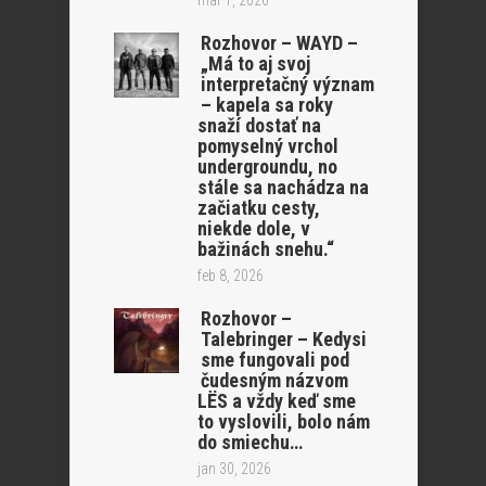
mar 1, 2026
Rozhovor – WAYD –
„Má to aj svoj
interpretačný význam
– kapela sa roky
snaží dostať na
pomyselný vrchol
undergroundu, no
stále sa nachádza na
začiatku cesty,
niekde dole, v
bažinách snehu.“
feb 8, 2026
Rozhovor –
Talebringer – Kedysi
sme fungovali pod
čudesným názvom
LËS a vždy keď sme
to vyslovili, bolo nám
do smiechu…
jan 30, 2026