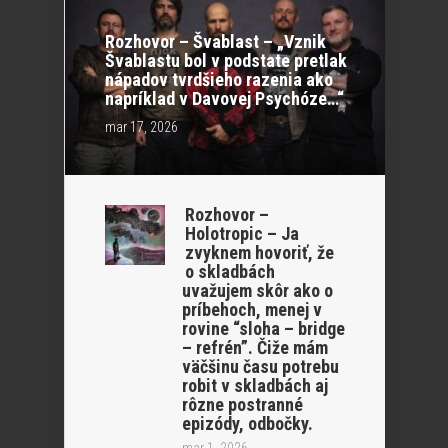
Rozhovor – Švablast – „Vznik
Švablastu bol v podstate pretlak
nápadov tvrdšieho razenia ako
napríklad v Davovej Psychóze…“
mar 17, 2026
Rozhovor –
Holotropic – Ja
zvyknem hovoriť, že
o skladbách
uvažujem skôr ako o
príbehoch, menej v
rovine “sloha – bridge
– refrén”. Čiže mám
väčšinu času potrebu
robit v skladbách aj
rôzne postranné
epizódy, odbočky.