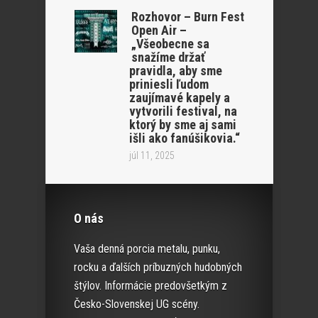
Rozhovor – Burn Fest
Open Air –
„Všeobecne sa
snažíme držať
pravidla, aby sme
priniesli ľudom
zaujímavé kapely a
vytvorili festival, na
ktorý by sme aj sami
išli ako fanúšikovia.“
júl 11, 2025
O nás
Vaša denná porcia metalu, punku,
rocku a ďalších príbuzných hudobných
štýlov. Informácie predovšetkým z
Česko-Slovenskej UG scény.