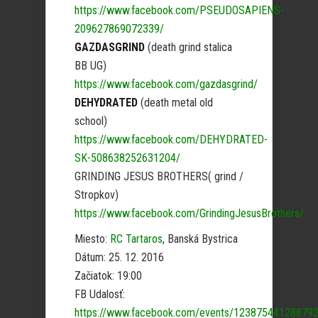
https://www.facebook.com/PSEUDOSAPIENS-
209627869072339/
GAZDASGRIND
(death grind stalica
BB UG)
https://www.facebook.com/gazdasgrind/
DEHYDRATED
(death metal old
school)
https://www.facebook.com/DEHYDRATED-
SK-508638252631204/
GRINDING JESUS BROTHERS( grind /
Stropkov)
https://www.facebook.com/GrindingJesusBrothers/
Miesto:
RC Tartaros
, Banská Bystrica
Dátum: 25. 12. 2016
Začiatok: 19:00
FB Udalosť:
https://www.facebook.com/events/12387544128879