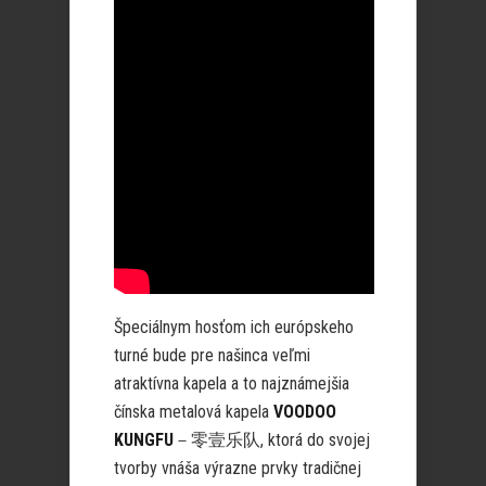
Špeciálnym hosťom ich európskeho
turné bude pre našinca veľmi
atraktívna kapela a to najznámejšia
čínska metalová kapela
VOODOO
KUNGFU
－零壹乐队, ktorá do svojej
tvorby vnáša výrazne prvky tradičnej