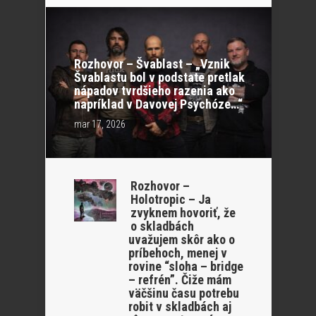
Rozhovor – Švablast – „Vznik
Švablastu bol v podstate pretlak
nápadov tvrdšieho razenia ako
napríklad v Davovej Psychóze…“
mar 17, 2026
Rozhovor –
Holotropic – Ja
zvyknem hovoriť, že
o skladbách
uvažujem skôr ako o
príbehoch, menej v
rovine “sloha – bridge
– refrén”. Čiže mám
väčšinu času potrebu
robit v skladbách aj