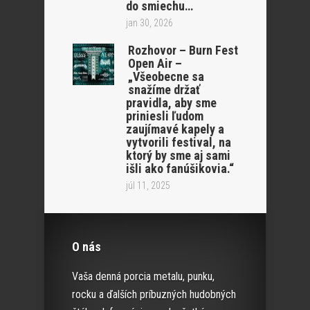
do smiechu…
jan 30, 2026
Rozhovor – Burn Fest
Open Air –
„Všeobecne sa
snažíme držať
pravidla, aby sme
priniesli ľudom
zaujímavé kapely a
vytvorili festival, na
ktorý by sme aj sami
išli ako fanúšikovia.“
júl 11, 2025
O nás
Vaša denná porcia metalu, punku,
rocku a ďalších príbuzných hudobných