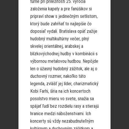
turné pri príležitosti 25. výročia
založenia kapely a pre fanúšikov si
pripraví show s jedinečným setlistom,
ktorý bude zahŕňať to najlepšie čo
doposiaľ vydali. Bratislava opäť zažije
hudobný multikultúrny večer, plný
skvelej orientálnej, arabskej a
blízkovýchodnej hudby v kombinácii s
výbornou metalovou hudbou. Nepôjde
len o úžasný hudobný zážitok, ale aj o
duchovný rozmer, nakoľko táto
legenda, zvlášť jej líder, charizmatický
Kobi Farhi, šíria na ich koncertoch
posolstvo mieru vo svete, snažia sa
spájať ľudí bez rozdielu rasy a stierajú
hranice medzi náboženstvami. Ich
koncerty sú vždy nezabudnuteľným
kultúrnym a duchovným zážitkom a