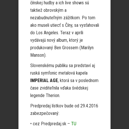
čínskej hudby a ich live shows sú
taktiež obrovským a
nezabudnuteľným zážitkom. Po tom
ako museli utiecť s Číny, sa vysťahovali
do Los Angeles. Teraz v apríli
vydávajú nový album, ktorý je
produkovaný Ben Grossem (Marilyn
Manson).
Slovenskému publiku sa predstaví aj
ruská symfonic metalová kapela
IMPERIAL AGE
, ktorá sa v poslednom
čase zviditeľnila vďaka švédskej
legende Therion.
Predpredaj lístkov bude od 29.4.2016
zabezpečovaný:
• cez Predpredaj.sk –
TU