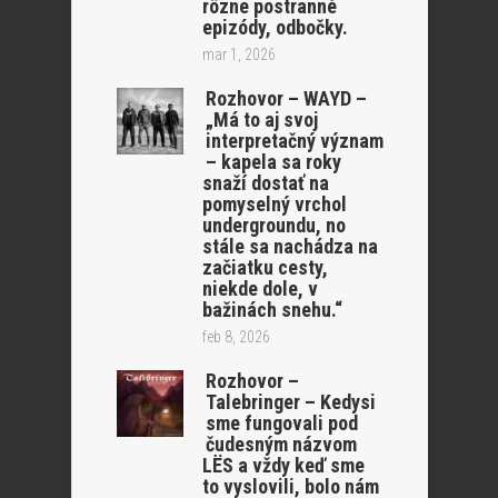
rôzne postranné
epizódy, odbočky.
mar 1, 2026
Rozhovor – WAYD –
„Má to aj svoj
interpretačný význam
– kapela sa roky
snaží dostať na
pomyselný vrchol
undergroundu, no
stále sa nachádza na
začiatku cesty,
niekde dole, v
bažinách snehu.“
feb 8, 2026
Rozhovor –
Talebringer – Kedysi
sme fungovali pod
čudesným názvom
LËS a vždy keď sme
to vyslovili, bolo nám