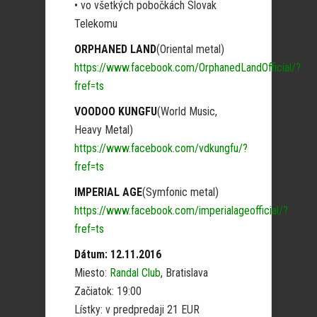
• vo všetkých pobočkách Slovak
Telekomu
ORPHANED LAND
(Oriental metal)
https://www.facebook.com/OrphanedLandOfficial/?
fref=ts
VOODOO KUNGFU
(World Music,
Heavy Metal)
https://www.facebook.com/vdkungfu/?
fref=ts
IMPERIAL AGE
(Symfonic metal)
https://www.facebook.com/imperialageofficial/?
fref=ts
Dátum: 12.11.2016
Miesto:
Randal Club
, Bratislava
Začiatok: 19:00
Lístky: v predpredaji 21 EUR