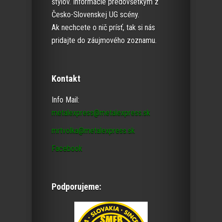
štýlov. Informácie predovšetkým z
Česko-Slovenskej UG scény.
Ak nechcete o nič prísť, tak si nás
pridajte do záujmového zoznamu.
Kontakt
Info Mail:
metalexpress@metalexpress.sk
mrtvolka@metalexpress.sk
Facebook
Podporujeme: