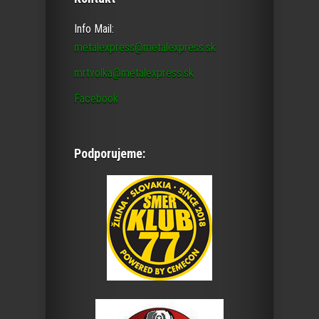
Info Mail:
metalexpress@metalexpress.sk
mrtvolka@metalexpress.sk
Facebook
Podporujeme: