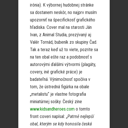
irónia). K výbornej hudobnej stránke
sa dostanem neskôr, no najprv musím
upozorniť na špecifickosť grafického
hľadiska. Cover mal na starosti Ján
Ivan, z Animal Studia, prezývaný aj
Valér Tornád, bubeník zo skupiny Čad.
Tak a teraz keď už to viete, pozrite sa
na ten obal ešte raz a podobnosť s
autorovými ďalšími výtvormi (plagáty,
covery, iné grafické práce) je
badateľná. Výnimočnosť spočíva v
tom, že ústredná figúrka na obale
„metalistu“ je vlastne fotografia
miniatúrnej sošky. Český zine
www.kidsandheroes.com
o tomto
front coveri napísal: „
Patrně nejlepší
obal, kterým se kdy honosila česká