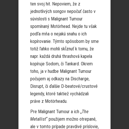
ten svoj hit. Nepoviem, že z
jednotlivých songov nepočuť často v
súvislosti s Malignant Tumour
spomínaný Motörhead. Nejde tu však
podľa mňa o nejakú snahu o ich
kopírovanie. Týmto spôsobom by sme
totiž ľahko mohli skĺznuť k tomu, že
napr. každá druhá thrashová kapela
kopíruje Sodom, či Tankard. Okrem
toho, ja v hudbe Malignant Tumour
počujem aj odkazy na Discharge,
Disrupt, či ďalšie D-beatové/crustové
legendy, ktoré taktiež vychádzali
práve z Motörheadu.
Pre Malignant Tumour a ich „
The
Metallist
“ použijem možno otrepané,
ale v tomto prípade pravdivé príslovie,