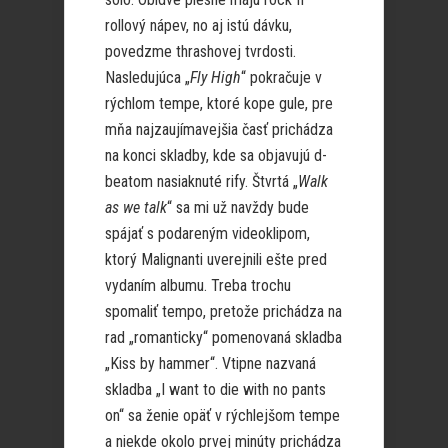
rollový nápev, no aj istú dávku,
povedzme thrashovej tvrdosti.
Nasledujúca „
Fly High
“ pokračuje v
rýchlom tempe, ktoré kope gule, pre
mňa najzaujímavejšia časť prichádza
na konci skladby, kde sa objavujú d-
beatom nasiaknuté rify. Štvrtá „
Walk
as we talk
“ sa mi už navždy bude
spájať s podareným videoklipom,
ktorý Malignanti uverejnili ešte pred
vydaním albumu. Treba trochu
spomaliť tempo, pretože prichádza na
rad „romanticky“ pomenovaná skladba
„Kiss by hammer“. Vtipne nazvaná
skladba „I want to die with no pants
on“ sa ženie opäť v rýchlejšom tempe
a niekde okolo prvej minúty prichádza