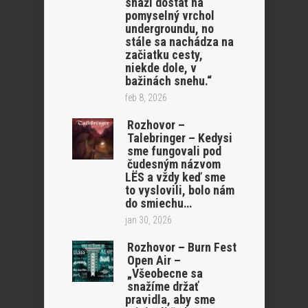
snaží dostať na
pomyselný vrchol
undergroundu, no
stále sa nachádza na
začiatku cesty,
niekde dole, v
bažinách snehu.“
feb 8, 2026
Rozhovor –
Talebringer – Kedysi
sme fungovali pod
čudesným názvom
LËS a vždy keď sme
to vyslovili, bolo nám
do smiechu…
jan 30, 2026
Rozhovor – Burn Fest
Open Air –
„Všeobecne sa
snažíme držať
pravidla, aby sme