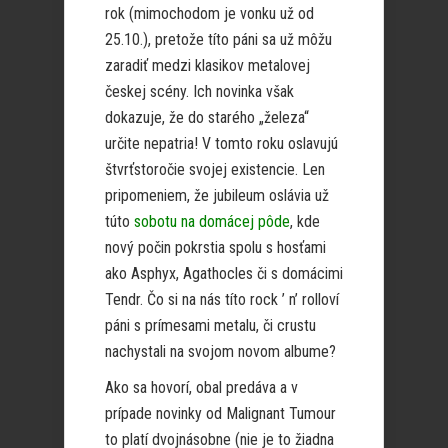
rok (mimochodom je vonku už od
25.10.), pretože títo páni sa už môžu
zaradiť medzi klasikov metalovej
českej scény. Ich novinka však
dokazuje, že do starého „železa“
určite nepatria! V tomto roku oslavujú
štvrťstoročie svojej existencie. Len
pripomeniem, že jubileum oslávia už
túto
sobotu na domácej pôde
, kde
nový počin pokrstia spolu s hosťami
ako Asphyx, Agathocles či s domácimi
Tendr. Čo si na nás títo rock ’ n’ rolloví
páni s prímesami metalu, či crustu
nachystali na svojom novom albume?
Ako sa hovorí, obal predáva a v
prípade novinky od Malignant Tumour
to platí dvojnásobne (nie je to žiadna