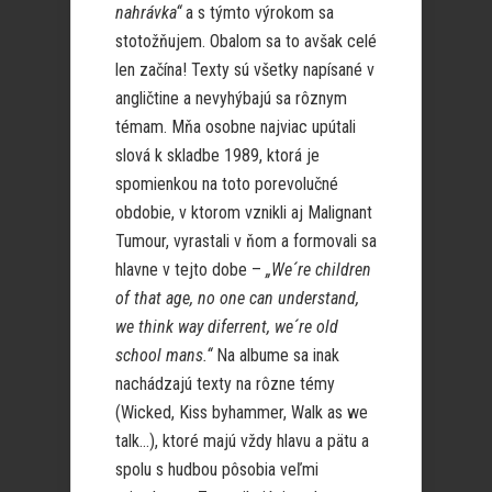
nahrávka“
a s týmto výrokom sa
stotožňujem. Obalom sa to avšak celé
len začína! Texty sú všetky napísané v
angličtine a nevyhýbajú sa rôznym
témam. Mňa osobne najviac upútali
slová k skladbe 1989, ktorá je
spomienkou na toto porevolučné
obdobie, v ktorom vznikli aj Malignant
Tumour, vyrastali v ňom a formovali sa
hlavne v tejto dobe –
„We´re children
of that age, no one can understand,
we think way diferrent, we´re old
school mans.“
Na albume sa inak
nachádzajú texty na rôzne témy
(Wicked, Kiss byhammer, Walk as we
talk…), ktoré majú vždy hlavu a pätu a
spolu s hudbou pôsobia veľmi