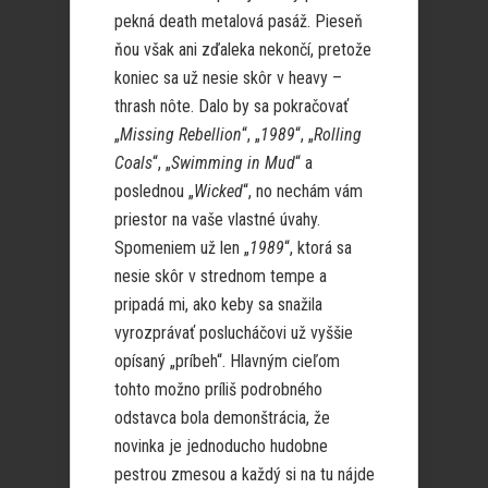
pekná death metalová pasáž. Pieseň
ňou však ani zďaleka nekončí, pretože
koniec sa už nesie skôr v heavy –
thrash nôte. Dalo by sa pokračovať
„
Missing Rebellion
“, „
1989
“, „
Rolling
Coals
“, „
Swimming in Mud
“ a
poslednou „
Wicked
“, no nechám vám
priestor na vaše vlastné úvahy.
Spomeniem už len „
1989
“, ktorá sa
nesie skôr v strednom tempe a
pripadá mi, ako keby sa snažila
vyrozprávať poslucháčovi už vyššie
opísaný „príbeh“. Hlavným cieľom
tohto možno príliš podrobného
odstavca bola demonštrácia, že
novinka je jednoducho hudobne
pestrou zmesou a každý si na tu nájde