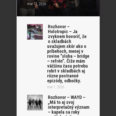
mar 17, 2026
Rozhovor –
Holotropic – Ja
zvyknem hovoriť, že
o skladbách
uvažujem skôr ako o
príbehoch, menej v
rovine “sloha – bridge
– refrén”. Čiže mám
väčšinu času potrebu
robit v skladbách aj
rôzne postranné
epizódy, odbočky.
mar 1, 2026
Rozhovor – WAYD –
„Má to aj svoj
interpretačný význam
– kapela sa roky