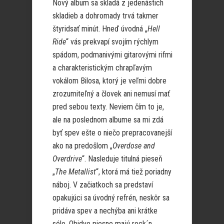
Nový album sa skladá z jedenástich
skladieb a dohromady trvá takmer
štyridsať minút. Hneď úvodná „
Hell
Ride
“ vás prekvapí svojím rýchlym
spádom, podmanivými gitarovými rifmi
a charakteristickým chrapľavým
vokálom Bilosa, ktorý je veľmi dobre
zrozumiteľný a človek ani nemusí mať
pred sebou texty. Neviem čím to je,
ale na poslednom albume sa mi zdá
byť spev ešte o niečo prepracovanejší
ako na predošlom „
Overdose and
Overdrive
“. Nasleduje titulná pieseň
„
The Metallist
“, ktorá má tiež poriadny
náboj. V začiatkoch sa predstaví
opakujúci sa úvodný refrén, neskôr sa
pridáva spev a nechýba ani krátke
sólo. Obidve piesne majú rock´n