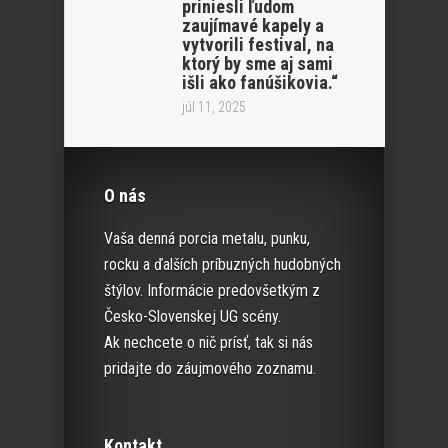
priniesli ľudom
zaujímavé kapely a
vytvorili festival, na
ktorý by sme aj sami
išli ako fanúšikovia.“
júl 11, 2025
O nás
Vaša denná porcia metalu, punku,
rocku a ďalších príbuzných hudobných
štýlov. Informácie predovšetkým z
Česko-Slovenskej UG scény.
Ak nechcete o nič prísť, tak si nás
pridajte do záujmového zoznamu.
Kontakt