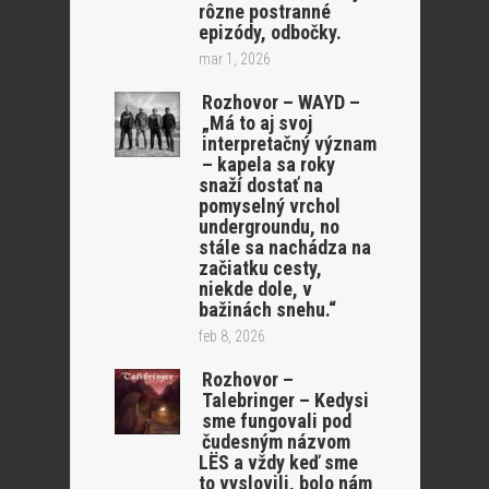
rôzne postranné
epizódy, odbočky.
mar 1, 2026
Rozhovor – WAYD –
„Má to aj svoj
interpretačný význam
– kapela sa roky
snaží dostať na
pomyselný vrchol
undergroundu, no
stále sa nachádza na
začiatku cesty,
niekde dole, v
bažinách snehu.“
feb 8, 2026
Rozhovor –
Talebringer – Kedysi
sme fungovali pod
čudesným názvom
LËS a vždy keď sme
to vyslovili, bolo nám