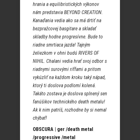
hrania a equilibristických výkonov
nám predstavia BEYOND CREATION.
Kanaďania vedia ako sa má drtiť na
bezpražcovej basgitare a skladať
skladby hodne progresívne. Bude to
riadne smrtiaca jazda! Tajným
želiezkom v ohni budú RIVERS OF
NIHIL. Chalani vedia hrať svoj odbor s
riadnymi surovými riffami a pritom
vykúzliť na každom kroku taký nápad,
ktorý ti doslova podlomí kolená.
Takáto zostava je doslova splnený sen
fanúšikov technického death metalu!
Ak k nim patríš, rozhodne by si nemal
chýbať!
OBSCURA | ger /death metal
/progressive /metal