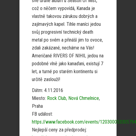
své druhé album u Season Of Mist,
což o něčem vypovídá, Kanada je
vlastně takovou zárukou dobrých a
zajímavých kapel. Tihle maníci jedou
svůj progresivní technický death
metal po svém a přináší jim to ovoce,
zdali zakázané, necháme na Vás!
Američané RIVERS OF NIHIL jedou na
podobné vlně jako kanaďani, existují 7
let, a turné po starém kontinentu si
určitě zaslouží!
Dátm: 4.11.2016
Miesto:
Rock Club, Nová Chmelnice
,
Praha
FB událost:
https://www.facebook.com/events/12030005330579
Nejlepší ceny za předprodej: