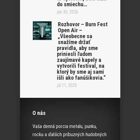
do smiechu…
jan 30, 2026
Rozhovor – Burn Fest
Open Air –
„Všeobecne sa
snažíme držať
pravidla, aby sme
priniesli ľudom
zaujímavé kapely a
vytvorili festival, na
ktorý by sme aj sami
išli ako fanúšikovia.“
júl 11, 2025
O nás
Vaša denná porcia metalu, punku,
rocku a ďalších príbuzných hudobných