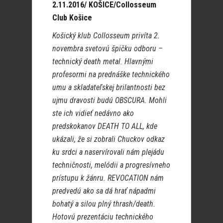
2.11.2016/ KOŠICE/Collosseum
Club Košice
Košický klub Collosseum privíta 2.
novembra svetovú špičku odboru –
technický death metal. Hlavnými
profesormi na prednáške technického
umu a skladateľskej brilantnosti bez
ujmu dravosti budú OBSCURA. Mohli
ste ich vidieť nedávno ako
predskokanov DEATH TO ALL, kde
ukázali, že si zobrali Chuckov odkaz
ku srdci a naservírovali nám plejádu
techničnosti, melódii a progresívneho
prístupu k žánru. REVOCATION nám
predvedú ako sa dá hrať nápadmi
bohatý a silou plný thrash/death.
Hotovú prezentáciu technického