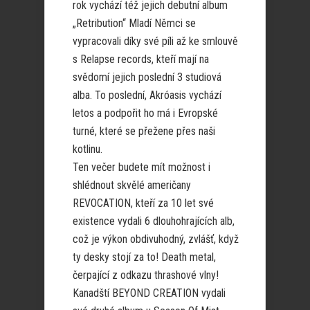
rok vychází též jejich debutní album
„Retribution“ Mladí Němci se
vypracovali díky své píli až ke smlouvě
s Relapse records, kteří mají na
svědomí jejich poslední 3 studiová
alba. To poslední, Akróasis vychází
letos a podpořit ho má i Evropské
turné, které se přežene přes naši
kotlinu.
Ten večer budete mít možnost i
shlédnout skvělé američany
REVOCATION, kteří za 10 let své
existence vydali 6 dlouhohrajících alb,
což je výkon obdivuhodný, zvlášť, když
ty desky stojí za to! Death metal,
čerpající z odkazu thrashové vlny!
Kanadští BEYOND CREATION vydali