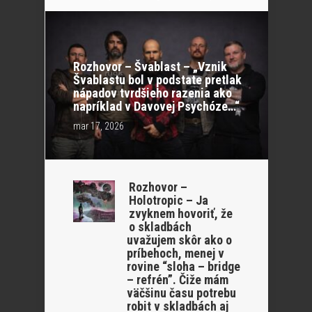
Rozhovor – Švablast – „Vznik
Švablastu bol v podstate pretlak
nápadov tvrdšieho razenia ako
napríklad v Davovej Psychóze…“
mar 17, 2026
Rozhovor –
Holotropic – Ja
zvyknem hovoriť, že
o skladbách
uvažujem skôr ako o
príbehoch, menej v
rovine “sloha – bridge
– refrén”. Čiže mám
väčšinu času potrebu
robit v skladbách aj