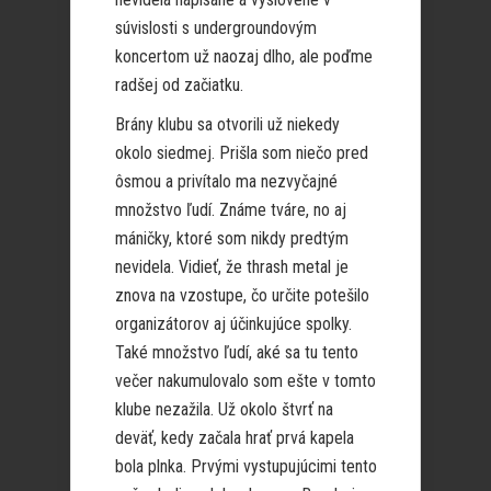
súvislosti s undergroundovým
koncertom už naozaj dlho, ale poďme
radšej od začiatku.
Brány klubu sa otvorili už niekedy
okolo siedmej. Prišla som niečo pred
ôsmou a privítalo ma nezvyčajné
množstvo ľudí. Známe tváre, no aj
máničky, ktoré som nikdy predtým
nevidela. Vidieť, že thrash metal je
znova na vzostupe, čo určite potešilo
organizátorov aj účinkujúce spolky.
Také množstvo ľudí, aké sa tu tento
večer nakumulovalo som ešte v tomto
klube nezažila. Už okolo štvrť na
deväť, kedy začala hrať prvá kapela
bola plnka. Prvými vystupujúcimi tento