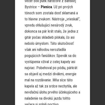
večer boli punk hardcore z Banskej
Bystrice –
Pivnica
. Už pri prvých
tónoch som zostala dosť sklamaná a
to hlavne zvukom. Nástroje „vrieskali“,
vpredu ohlušujúci nesúrodý zvuk,
dokonca sa pár krát stalo, že jedna z
gitár počas skladieb pískala, čo asi
nebolo úmyslom. Táto skutočnosť
však ani náhodou nerozladila
pogujúcich fanúšikov. Spevák sa do
vystúpenia vžíval z celej kapely asi
najviac. Pobehoval po pódiu, párkrát
sa objavil aj medzi divákmi, energie
mal na rozdávanie. Mňa síce táto
kapela až tak za srdce nechytila, ale
nevďačnú úlohu prvého účinkujúceho a
naladenie na divokú jazdu tohto
večera si splnili poctivo.