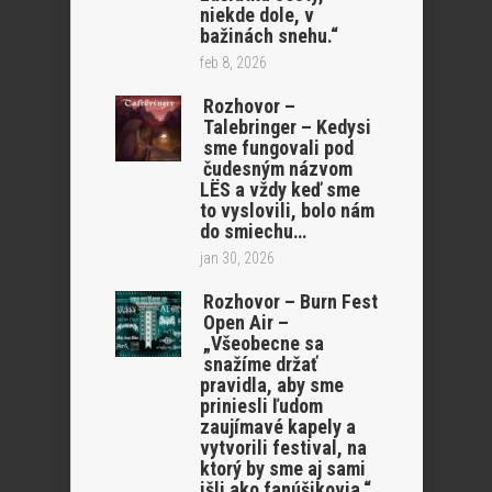
niekde dole, v
bažinách snehu.“
feb 8, 2026
Rozhovor –
Talebringer – Kedysi
sme fungovali pod
čudesným názvom
LËS a vždy keď sme
to vyslovili, bolo nám
do smiechu…
jan 30, 2026
Rozhovor – Burn Fest
Open Air –
„Všeobecne sa
snažíme držať
pravidla, aby sme
priniesli ľudom
zaujímavé kapely a
vytvorili festival, na
ktorý by sme aj sami
išli ako fanúšikovia.“