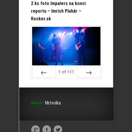
2 ks foto Impalers na konci
reportu – Imrich Pluhár –
Rocker.sk
1
of
111
Prev
Next
Autor:
Mrtvolka