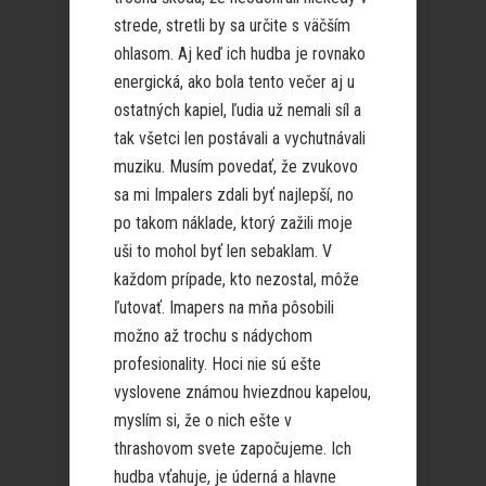
strede, stretli by sa určite s väčším
ohlasom. Aj keď ich hudba je rovnako
energická, ako bola tento večer aj u
ostatných kapiel, ľudia už nemali síl a
tak všetci len postávali a vychutnávali
muziku. Musím povedať, že zvukovo
sa mi Impalers zdali byť najlepší, no
po takom náklade, ktorý zažili moje
uši to mohol byť len sebaklam. V
každom prípade, kto nezostal, môže
ľutovať. Imapers na mňa pôsobili
možno až trochu s nádychom
profesionality. Hoci nie sú ešte
vyslovene známou hviezdnou kapelou,
myslím si, že o nich ešte v
thrashovom svete započujeme. Ich
hudba vťahuje, je úderná a hlavne