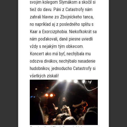
svojim kolegom Slymákom a skočil si
tiež do davu. Páni z Catastrofy nám
zahrali hlavne zo Zbojníckeho tanca,
no napríklad aj z posledného splitu s
Kaar a Exorcizphobia. Niekoľkokrát sa
nám poďakovali, dané piesne uviedli
vždy s nejakým tým obkecom.
Koncert ako má byť, nechýbala mu
odozva divákov, nechýbalo nasadenie
hudobníkov, jednoducho Catastrofy si
všetkých získali!