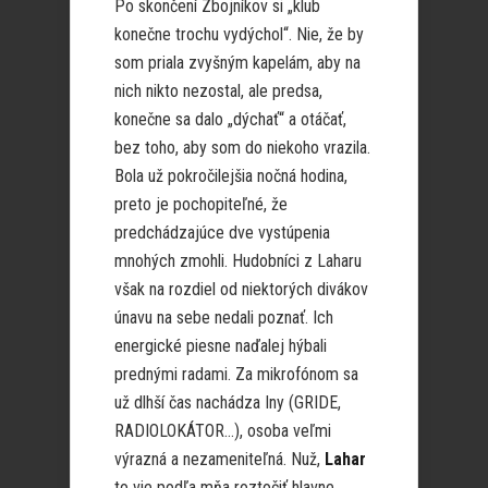
Po skončení Zbojníkov si „klub
konečne trochu vydýchol“. Nie, že by
som priala zvyšným kapelám, aby na
nich nikto nezostal, ale predsa,
konečne sa dalo „dýchať“ a otáčať,
bez toho, aby som do niekoho vrazila.
Bola už pokročilejšia nočná hodina,
preto je pochopiteľné, že
predchádzajúce dve vystúpenia
mnohých zmohli. Hudobníci z Laharu
však na rozdiel od niektorých divákov
únavu na sebe nedali poznať. Ich
energické piesne naďalej hýbali
prednými radami. Za mikrofónom sa
už dlhší čas nachádza Iny (GRIDE,
RADIOLOKÁTOR…), osoba veľmi
výrazná a nezameniteľná. Nuž,
Lahar
to vie podľa mňa roztočiť hlavne