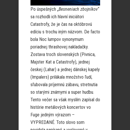
Po úspešných „
Besneniach zbojníkov
“
sa rozhodli ich hlavní iniciátori
Catastrofy, že je čas na októbrovú
edíciu s trochu iným názvom. De facto
bola Noc lumpov synonymum
poriadnej thrashovej nakladačky.
Zostava troch slovenských (Pivnica,
Majster Kat a Catastrofy), jednej
českej (Lahar) a jednej dánskej kapely
(Impalers) prilákala množstvo ľudí,
sľubovala príjemnú zábavu, stretnutia
so starými známymi a super hudbu.
Tento večer sa však myslím zapísal do
histórie metálových koncertov vo
Fuge jedným výrazom –
VYPREDANÉ. Toto slovo som
nevidela napísané a vyslovené v