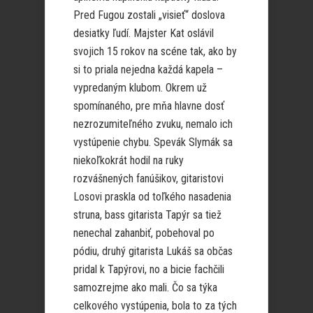
Pred Fugou zostali „visieť“ doslova
desiatky ľudí. Majster Kat oslávil
svojich 15 rokov na scéne tak, ako by
si to priala nejedna každá kapela –
vypredaným klubom. Okrem už
spomínaného, pre mňa hlavne dosť
nezrozumiteľného zvuku, nemalo ich
vystúpenie chybu. Spevák Slymák sa
niekoľkokrát hodil na ruky
rozvášnených fanúšikov, gitaristovi
Losovi praskla od toľkého nasadenia
struna, bass gitarista Tapýr sa tiež
nenechal zahanbiť, pobehoval po
pódiu, druhý gitarista Lukáš sa občas
pridal k Tapýrovi, no a bicie fachčili
samozrejme ako mali. Čo sa týka
celkového vystúpenia, bola to za tých