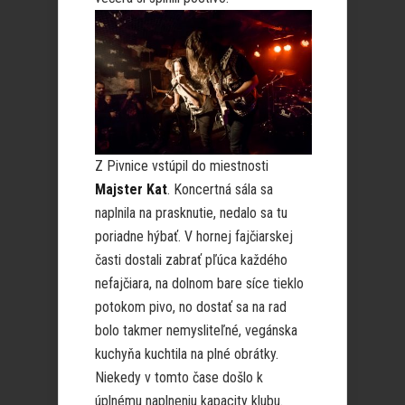
Z Pivnice vstúpil do miestnosti
Majster Kat
. Koncertná sála sa
naplnila na prasknutie, nedalo sa tu
poriadne hýbať. V hornej fajčiarskej
časti dostali zabrať pľúca každého
nefajčiara, na dolnom bare síce tieklo
potokom pivo, no dostať sa na rad
bolo takmer nemysliteľné, vegánska
kuchyňa kuchtila na plné obrátky.
Niekedy v tomto čase došlo k
úplnému naplneniu kapacity klubu.