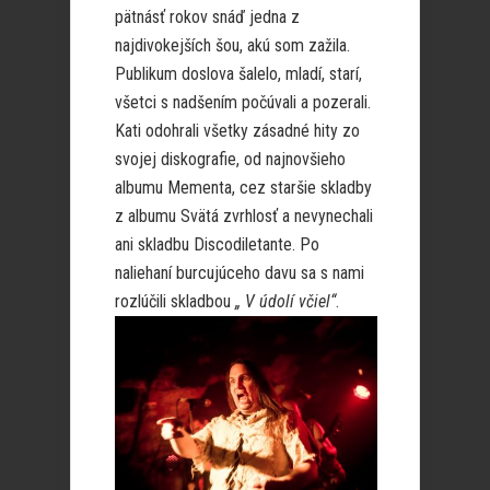
pätnásť rokov snáď jedna z
najdivokejších šou, akú som zažila.
Publikum doslova šalelo, mladí, starí,
všetci s nadšením počúvali a pozerali.
Kati odohrali všetky zásadné hity zo
svojej diskografie, od najnovšieho
albumu Mementa, cez staršie skladby
z albumu Svätá zvrhlosť a nevynechali
ani skladbu Discodiletante. Po
naliehaní burcujúceho davu sa s nami
rozlúčili skladbou
„ V údolí včiel“
.