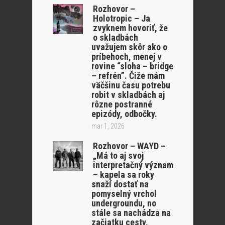
Rozhovor –
Holotropic – Ja
zvyknem hovoriť, že
o skladbách
uvažujem skôr ako o
príbehoch, menej v
rovine “sloha – bridge
– refrén”. Čiže mám
väčšinu času potrebu
robit v skladbách aj
rôzne postranné
epizódy, odbočky.
mar 1, 2026
Rozhovor – WAYD –
„Má to aj svoj
interpretačný význam
– kapela sa roky
snaží dostať na
pomyselný vrchol
undergroundu, no
stále sa nachádza na
začiatku cesty,