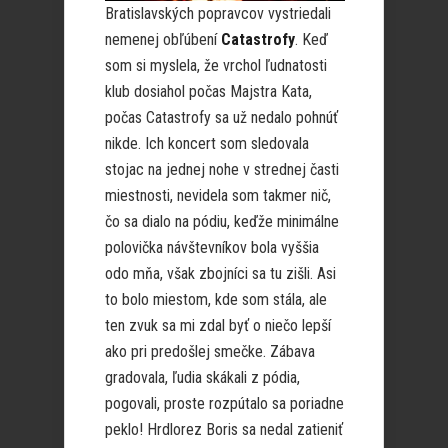
Bratislavských popravcov vystriedali
nemenej obľúbení
Catastrofy
. Keď
som si myslela, že vrchol ľudnatosti
klub dosiahol počas Majstra Kata,
počas Catastrofy sa už nedalo pohnúť
nikde. Ich koncert som sledovala
stojac na jednej nohe v strednej časti
miestnosti, nevidela som takmer nič,
čo sa dialo na pódiu, keďže minimálne
polovička návštevníkov bola vyššia
odo mňa, však zbojníci sa tu zišli. Asi
to bolo miestom, kde som stála, ale
ten zvuk sa mi zdal byť o niečo lepší
ako pri predošlej smečke. Zábava
gradovala, ľudia skákali z pódia,
pogovali, proste rozpútalo sa poriadne
peklo! Hrdlorez Boris sa nedal zatieniť