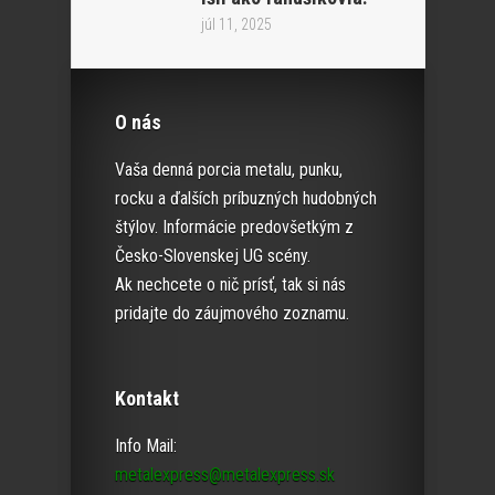
júl 11, 2025
O nás
Vaša denná porcia metalu, punku,
rocku a ďalších príbuzných hudobných
štýlov. Informácie predovšetkým z
Česko-Slovenskej UG scény.
Ak nechcete o nič prísť, tak si nás
pridajte do záujmového zoznamu.
Kontakt
Info Mail:
metalexpress@metalexpress.sk