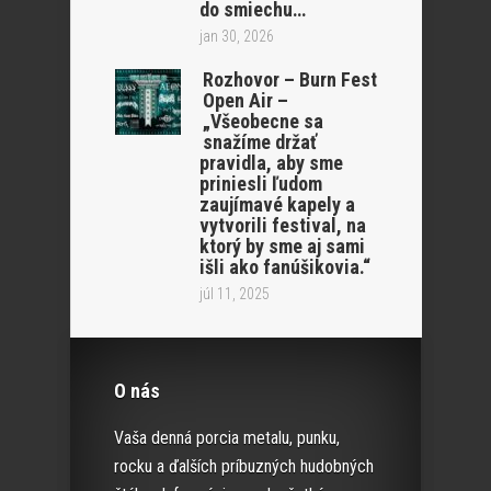
do smiechu…
jan 30, 2026
Rozhovor – Burn Fest
Open Air –
„Všeobecne sa
snažíme držať
pravidla, aby sme
priniesli ľudom
zaujímavé kapely a
vytvorili festival, na
ktorý by sme aj sami
išli ako fanúšikovia.“
júl 11, 2025
O nás
Vaša denná porcia metalu, punku,
rocku a ďalších príbuzných hudobných