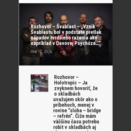
Rozhovor – Švablast – „Vznik
Švablastu bol v podstate pretlak
nápadov tvrdšieho razenia ako
napríklad v Davovej Psychóze…“
mar 17, 2026
Rozhovor –
Holotropic – Ja
zvyknem hovoriť, že
o skladbách
uvažujem skôr ako o
príbehoch, menej v
rovine “sloha – bridge
– refrén”. Čiže mám
väčšinu času potrebu
robit v skladbách aj