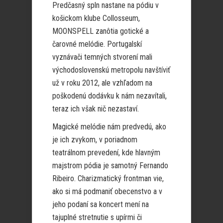
Predčasný spln nastane na pódiu v
košickom klube Collosseum,
MOONSPELL zanôtia gotické a
čarovné melódie. Portugalskí
vyznávači temných stvorení mali
východoslovenskú metropolu navštíviť
už v roku 2012, ale vzhľadom na
poškodenú dodávku k nám nezavítali,
teraz ich však nič nezastaví.
Magické melódie nám predvedú, ako
je ich zvykom, v poriadnom
teatrálnom prevedení, kde hlavným
majstrom pódia je samotný Fernando
Ribeiro. Charizmatický frontman vie,
ako si má podmaniť obecenstvo a v
jeho podaní sa koncert mení na
tajuplné stretnutie s upírmi či