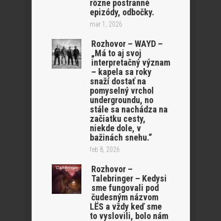
rôzne postranné
epizódy, odbočky.
mar 1, 2026
Rozhovor – WAYD –
„Má to aj svoj
interpretačný význam
– kapela sa roky
snaží dostať na
pomyselný vrchol
undergroundu, no
stále sa nachádza na
začiatku cesty,
niekde dole, v
bažinách snehu.“
feb 8, 2026
Rozhovor –
Talebringer – Kedysi
sme fungovali pod
čudesným názvom
LËS a vždy keď sme
to vyslovili, bolo nám