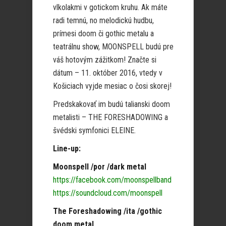
vlkolakmi v gotickom kruhu. Ak máte
radi temnú, no melodickú hudbu,
prímesi doom či gothic metalu a
teatrálnu show, MOONSPELL budú pre
váš hotovým zážitkom! Značte si
dátum – 11. október 2016, vtedy v
Košiciach vyjde mesiac o čosi skorej!
Predskakovať im budú talianski doom
metalisti – THE FORESHADOWING a
švédski symfonici ELEINE.
Line-up:
Moonspell /por /dark metal
https://facebook.com/moonspellband
https://soundcloud.com/moonspell
The Foreshadowing /ita /gothic
doom metal