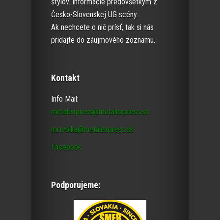
štýlov. Informácie predovšetkým z
Česko-Slovenskej UG scény.
Ak nechcete o nič prísť, tak si nás
pridajte do záujmového zoznamu.
Kontakt
Info Mail:
metalexpress@metalexpress.sk
mrtvolka@metalexpress.sk
Facebook
Podporujeme: