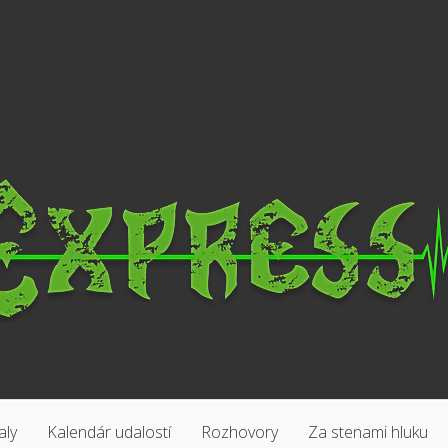
aly
Kalendár udalostí
Rozhovory
Za stenami hluku