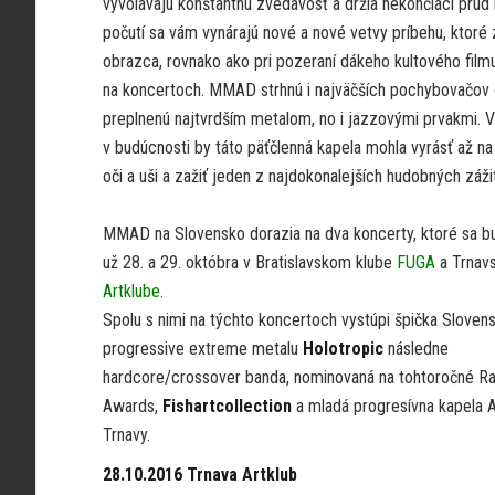
vyvolávajú konštantnú zvedavosť a držia nekončiaci prú
počutí sa vám vynárajú nové a nové vetvy príbehu, ktoré
obrazca, rovnako ako pri pozeraní dákeho kultového filmu.
na koncertoch. MMAD strhnú i najväčších pochybovačov d
preplnenú najtvrdším metalom, no i jazzovými prvakmi. V 
v budúcnosti by táto päťčlenná kapela mohla vyrásť až na
oči a uši a zažiť jeden z najdokonalejších hudobných zá
MMAD na Slovensko dorazia na dva koncerty, ktoré sa b
už 28. a 29. októbra v Bratislavskom klube
FUGA
a Trnav
Artklube
.
Spolu s nimi na týchto koncertoch vystúpi špička Sloven
progressive extreme metalu
Holotropic
následne
hardcore/crossover banda, nominovaná na tohtoročné R
Awards,
Fishartcollection
a mladá progresívna kapela 
Trnavy.
28.10.2016 Trnava Artklub