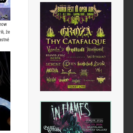
show
li, že
astné