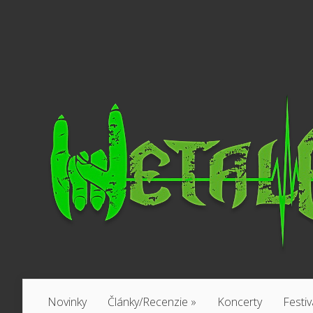
Novinky
Články/Recenzie
»
Koncerty
Festiv