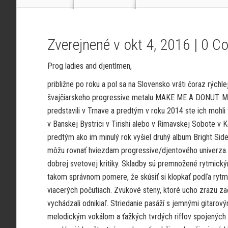
Zverejnené v okt 4, 2016 |
0 C
Prog ladies and djentlmen,
približne po roku a pol sa na Slovensko vráti čoraz rýchl
švajčiarskeho progressive metalu MAKE ME A DONUT. M
predstavili v Trnave a predtým v roku 2014 ste ich mohli v
v Banskej Bystrici v Tirishi alebo v Rimavskej Sobote v 
predtým ako im minulý rok vyšiel druhý album Bright Side,
môžu rovnať hviezdam progressive/djentového univerza. B
dobrej svetovej kritiky. Skladby sú premnožené rytmick
takom správnom pomere, že skúsiť si klopkať podľa rytm
viacerých počutiach. Zvukové steny, ktoré ucho zrazu za
vychádzali odnikiaľ. Striedanie pasáží s jemnými gitaro
melodickým vokálom a ťažkých tvrdých riffov spojený