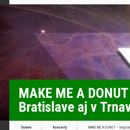
MAKE ME A DONUT – 
Bratislave aj v Trna
Domov
Koncerty
MAKE ME A DONUT – švajčiarsk