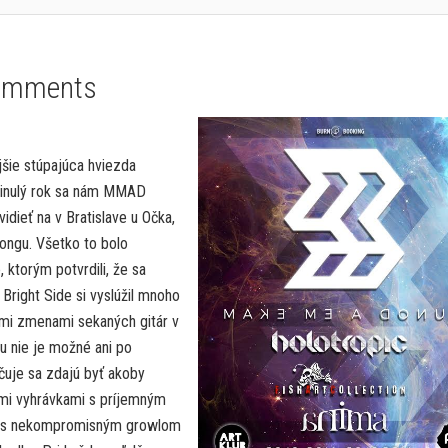
omments
ejšie stúpajúca hviezda
inulý rok sa nám MMAD
idieť na v Bratislave u Očka,
Kongu. Všetko to bolo
 ktorým potvrdili, že sa
right Side si vyslúžil mnoho
ými zmenami sekaných gitár v
u nie je možné ani po
čuje sa zdajú byť akoby
vými vyhrávkami s príjemným
ch s nekompromisným growlom