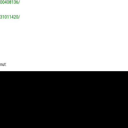
600408136/
131011420/
nut: