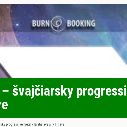
švajčiarsky progressi
ve
y progressive metal v Bratislave aj v Trnave