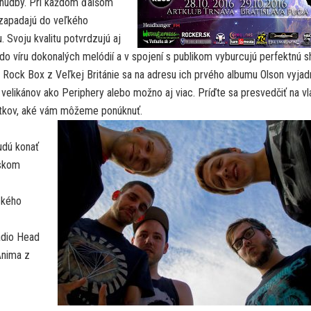
d hudby. Pri každom ďalšom
 zapadajú do veľkého
 Svoju kvalitu potvrdzujú aj
o víru dokonalých melódií a v spojení s publikom vyburcujú perfektnú 
Rock Box z Veľkej Británie sa na adresu ich prvého albumu Olson vyjadri
 velikánov ako Periphery alebo možno aj viac. Príďte sa presvedčiť na vl
žitkov, aké vám môžeme ponúknuť.
udú konať
skom
ského
adio Head
Anima z