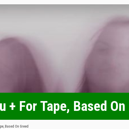
u + For Tape, Based On
ape, Based On Greed