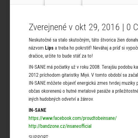
Zverejnené v okt 29, 2016 |
0 
Neskutočné sa stalo skutočným, táto štvorica žien donah
názvom
Lips
a treba ho pokrstiť! Neváhaj a príď si vypoč
dračice, určite to bude stáť za to!
IN-SANE má počiatky už v roku 2008. Terajšiu podobu ka
2012 príchodom gitaristky Miyii. V tomto období sa začal
IN-SANE môžete objaviť energickú zmes tvrdej muziky po
občas okorenenú o hutné metalové pasáže a príležitost
iných hudobných odvetví a žánrov.
IN-SANE
https://www.facebook.com/proudtobeinsane/
http://bandzone.cz/insaneofficial
SUPPORT: