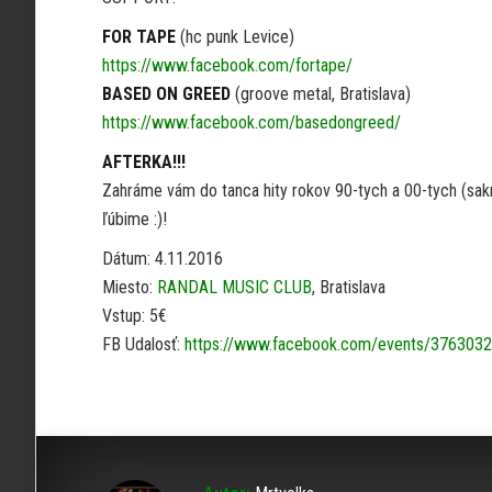
FOR TAPE
(hc punk Levice)
https://www.facebook.com/fortape/
BASED ON GREED
(groove metal, Bratislava)
https://www.facebook.com/basedongreed/
AFTERKA!!!
Zahráme vám do tanca hity rokov 90-tych a 00-tych (sakra, 
ľúbime :)!
Dátum: 4.11.2016
Miesto:
RANDAL MUSIC CLUB
, Bratislava
Vstup: 5€
FB Udalosť:
https://www.facebook.com/events/376303