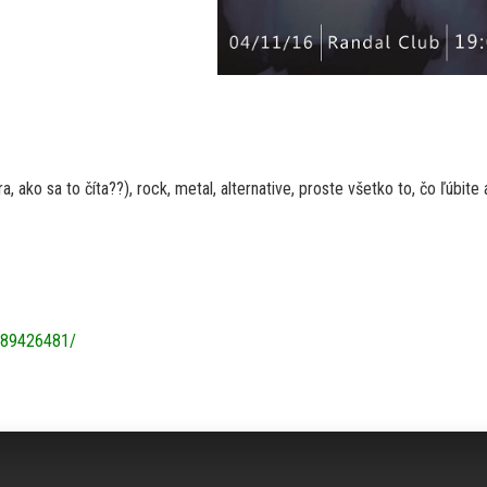
ako sa to číta??), rock, metal, alternative, proste všetko to, čo ľúbite 
289426481/