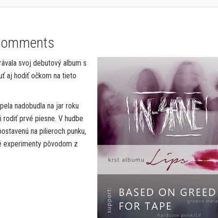
Comments
rávala svoj debutový album s
uť aj hodiť očkom na tieto
pela nadobudla na jar roku
i rodiť prvé piesne. V hudbe
stavenú na pilieroch punku,
né experimenty pôvodom z