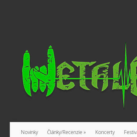
Novinky
Články/Recenzie
»
Koncerty
Festiv