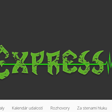
aly
Kalendár udalostí
Rozhovory
Za stenami hluku