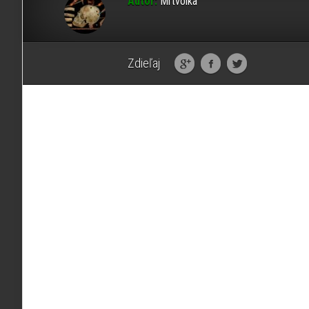
Autor:
Mrtvolka
Zdieľaj