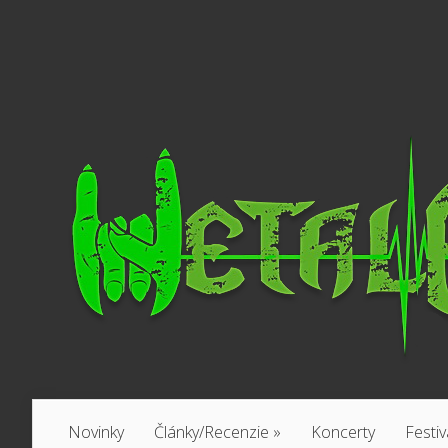
Novinky
Články/Recenzie
»
Koncerty
Festiv