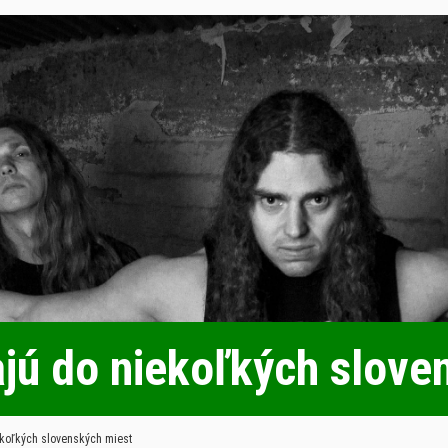
ajú do niekoľkých slove
ekoľkých slovenských miest