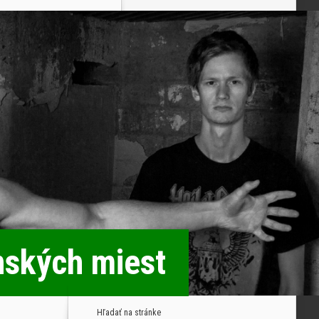
nských miest
Hľadať na stránke