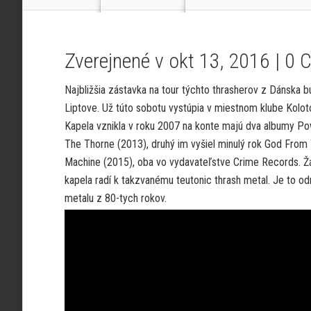
Zverejnené v okt 13, 2016 |
0 
Najbližšia zástavka na tour týchto thrasherov z Dánska b
Liptove. Už túto sobotu vystúpia v miestnom klube Kolot
Kapela vznikla v roku 2007 na konte majú dva albumy P
The Thorne (2013), druhý im vyšiel minulý rok God From
Machine (2015), oba vo vydavateľstve Crime Records. Ž
kapela radí k takzvanému teutonic thrash metal. Je to od
metalu z 80-tych rokov.