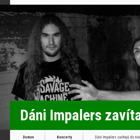
Dáni Impalers zavít
Domov
Koncerty
Dáni Impalers zavítajú do ni