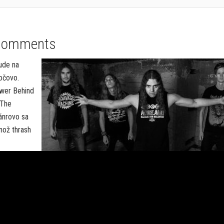
Comments
ude na
očovo.
ower Behind
 The
ánrovo sa
nož thrash