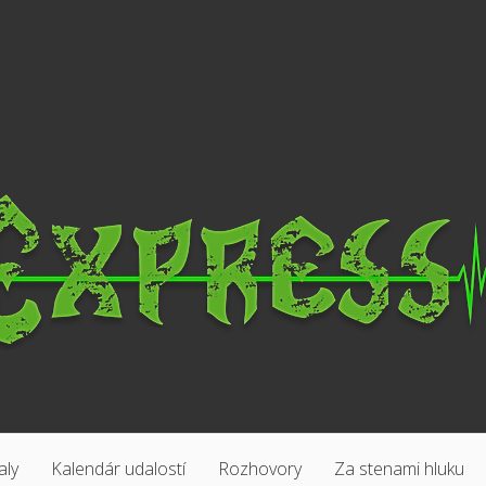
aly
Kalendár udalostí
Rozhovory
Za stenami hluku