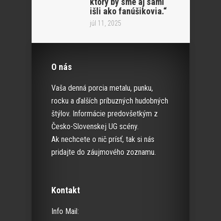
ktorý by sme aj sami
išli ako fanúšikovia.“
júl 11, 2025
O nás
Vaša denná porcia metalu, punku,
rocku a ďalších príbuzných hudobných
štýlov. Informácie predovšetkým z
Česko-Slovenskej UG scény.
Ak nechcete o nič prísť, tak si nás
pridajte do záujmového zoznamu.
Kontakt
Info Mail: