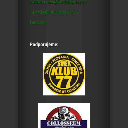
metalexpress@metalexpress.sk
mrtvolka@metalexpress.sk
Facebook
Podporujeme: