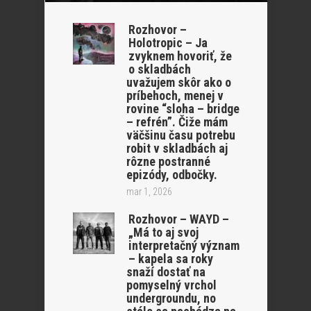
Rozhovor –
Holotropic – Ja
zvyknem hovoriť, že
o skladbách
uvažujem skôr ako o
príbehoch, menej v
rovine “sloha – bridge
– refrén”. Čiže mám
väčšinu času potrebu
robit v skladbách aj
rôzne postranné
epizódy, odbočky.
mar 1, 2026
Rozhovor – WAYD –
„Má to aj svoj
interpretačný význam
– kapela sa roky
snaží dostať na
pomyselný vrchol
undergroundu, no