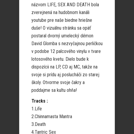
názvom LIFE, SEX AND DEATH bola
zverejnená na hudobnom kanáli
youtube pre naše biedne hriešne
duše! O vizuálnu stránku sa opäť
postaral dvorný umelecký démon
David Glomba s nezvyčajnou perličkou
v podobe 12 palcového vinylu v tvare
lotosového kvetu. Dielo bude k
dispozícii na LP, CD aj MC, takže na
svoje si prídu aj poslucháči zo starej
školy. Otvorme svoje čakry a
poddajme sa kultu ohňa!
Tracks :
1.Life
2.Chinnamasta Mantra
3.Death
4.Tantric Sex