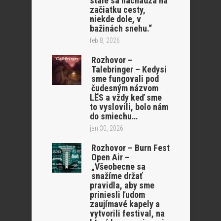
stále sa nachádza na
začiatku cesty,
niekde dole, v
bažinách snehu.“
feb 8, 2026
Rozhovor –
Talebringer – Kedysi
sme fungovali pod
čudesným názvom
LËS a vždy keď sme
to vyslovili, bolo nám
do smiechu…
jan 30, 2026
Rozhovor – Burn Fest
Open Air –
„Všeobecne sa
snažíme držať
pravidla, aby sme
priniesli ľudom
zaujímavé kapely a
vytvorili festival, na