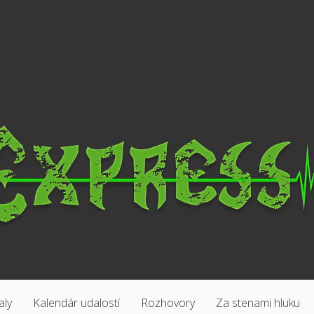
aly
Kalendár udalostí
Rozhovory
Za stenami hluku