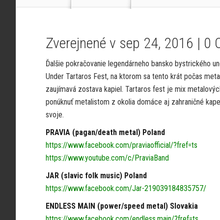
Zverejnené v sep 24, 2016 |
0 
Ďalšie pokračovanie legendárneho bansko bystrického un
Under Tartaros Fest, na ktorom sa tento krát počas metal
zaujímavá zostava kapiel. Tartaros fest je mix metalovýc
ponúknuť metalistom z okolia domáce aj zahraničné kapely,
svoje.
PRAVIA (pagan/death metal) Poland
https://www.facebook.com/praviaofficial/?fref=ts
https://www.youtube.com/c/PraviaBand
JAR (slavic folk music) Poland
https://www.facebook.com/Jar-219039184835757/
ENDLESS MAIN (power/speed metal) Slovakia
https://www.facebook.com/endless.main/?fref=ts