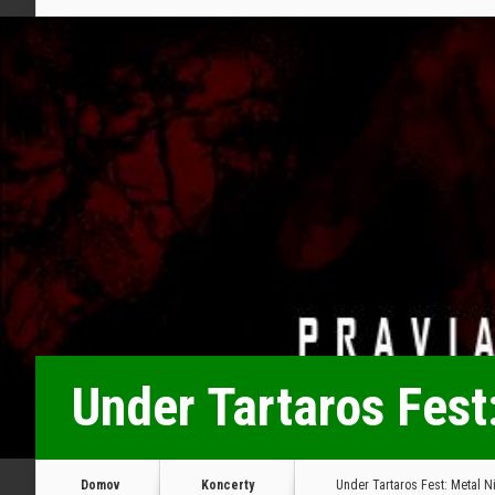
Under Tartaros Fest
Domov
Koncerty
Under Tartaros Fest: Metal N