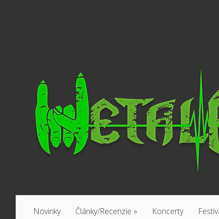
Novinky
Články/Recenzie
»
Koncerty
Festiv