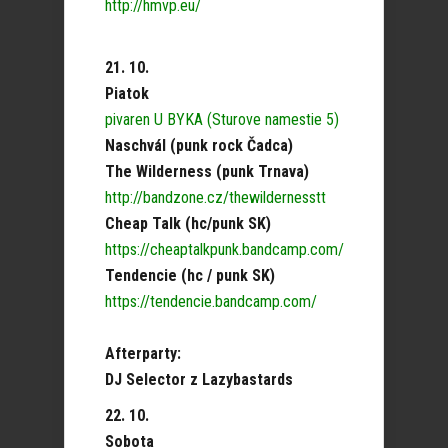
http://hmvp.eu/
21. 10.
Piatok
pivaren U BYKA (Sturove namestie 5)
Naschvál (punk rock Čadca)
The Wilderness (punk Trnava)
http://bandzone.cz/thewildernesstt
Cheap Talk (hc/punk SK)
https://cheaptalkpunk.bandcamp.com/
Tendencie (hc / punk SK)
https://tendencie.bandcamp.com/
Afterparty:
DJ Selector z Lazybastards
22. 10.
Sobota