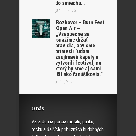
do smiechu…
jan 30, 2026
Rozhovor – Burn Fest
Open Air –
„Všeobecne sa
snažíme držať
pravidla, aby sme
priniesli ľudom
zaujímavé kapely a
vytvorili festival, na
ktorý by sme aj sami
išli ako fanúšikovia.“
júl 11, 2025
O nás
Vaša denná porcia metalu, punku,
rocku a ďalších príbuzných hudobných