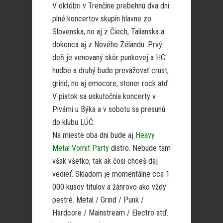
V októbri v Trenčíne prebehnú dva dni
plné koncertov skupín hlavne zo
Slovenska, no aj z Čiech, Talianska a
dokonca aj z Nového Zélandu. Prvý
deň je venovaný skôr punkovej a HC
hudbe a druhý bude prevažovať crust,
grind, no aj emocore, stoner rock atď.
V piatok sa uskutočnia koncerty v
Pivárni u Býka a v sobotu sa presunú
do klubu LÚČ.
Na mieste oba dni bude aj
Heavy
Metal Vomit Party
distro. Nebude tam
však všetko, tak ak čosi chceš daj
vedieť. Skladom je momentálne cca 1
000 kusov titulov a žánrovo ako vždy
pestré. Metal / Grind / Punk /
Hardcore / Mainstream / Electro atď.