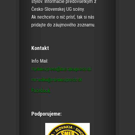
štýlov. Informácie predovšetkým z
Česko-Slovenskej UG scény.
Ak nechcete o nič prísť, tak si nás
pridajte do záujmového zoznamu.
Kontakt
Info Mail:
metalexpress@metalexpress.sk
mrtvolka@metalexpress.sk
Facebook
Podporujeme: