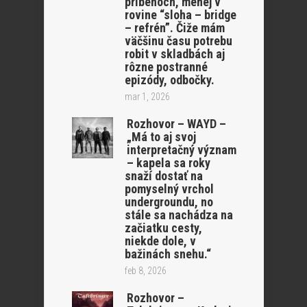
príbehoch, menej v
rovine “sloha – bridge
– refrén”. Čiže mám
väčšinu času potrebu
robit v skladbách aj
rôzne postranné
epizódy, odbočky.
mar 1, 2026
Rozhovor – WAYD –
„Má to aj svoj
interpretačný význam
– kapela sa roky
snaží dostať na
pomyselný vrchol
undergroundu, no
stále sa nachádza na
začiatku cesty,
niekde dole, v
bažinách snehu.“
feb 8, 2026
Rozhovor –