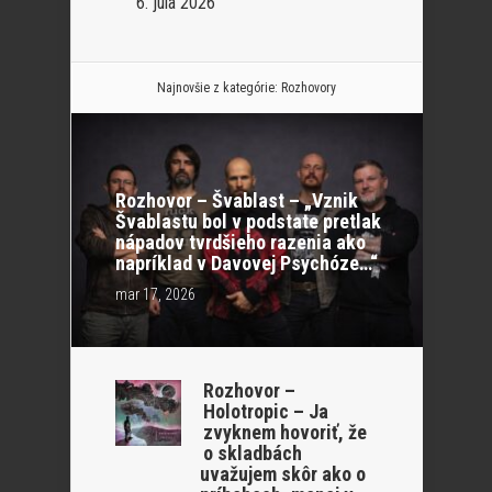
6. júla 2026
Najnovšie z kategórie:
Rozhovory
Rozhovor – Švablast – „Vznik
Švablastu bol v podstate pretlak
nápadov tvrdšieho razenia ako
napríklad v Davovej Psychóze…“
mar 17, 2026
Rozhovor –
Holotropic – Ja
zvyknem hovoriť, že
o skladbách
uvažujem skôr ako o