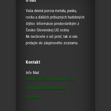
O nás
Vaša denná porcia metalu, punku,
rocku a ďalších príbuzných hudobných
štýlov. Informácie predovšetkým z
Česko-Slovenskej UG scény.
Ak nechcete o nič prísť, tak si nás
pridajte do záujmového zoznamu.
Kontakt
Info Mail:
metalexpress@metalexpress.sk
mrtvolka@metalexpress.sk
Facebook