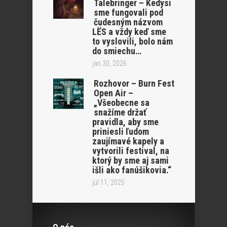
Talebringer – Kedysi
sme fungovali pod
čudesným názvom
LËS a vždy keď sme
to vyslovili, bolo nám
do smiechu…
jan 30, 2026
Rozhovor – Burn Fest
Open Air –
„Všeobecne sa
snažíme držať
pravidla, aby sme
priniesli ľudom
zaujímavé kapely a
vytvorili festival, na
ktorý by sme aj sami
išli ako fanúšikovia.“
júl 11, 2025