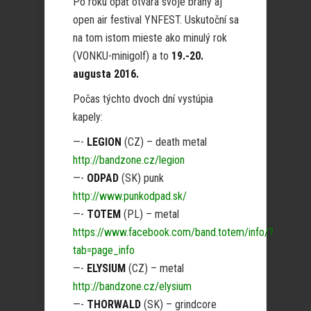
Po roku opäť otvára svoje brány aj
open air festival YNFEST. Uskutoční sa
na tom istom mieste ako minulý rok
(VONKU-minigolf) a to
19.-20.
augusta 2016.
Počas týchto dvoch dní vystúpia
kapely:
—-
LEGION
(CZ) – death metal
http://bandzone.cz/legion
—-
ODPAD
(SK) punk
http://www.punkodpad.sk/
—-
TOTEM
(PL) – metal
https://www.facebook.com/band.totem/info/?
tab=page_info
—-
ELYSIUM
(CZ) – metal
http://bandzone.cz/elysium
—-
THORWALD
(SK) – grindcore