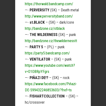
https://thorwald.bandcamp.com/
—-
PERVERSITY
(SK) – Death metal
http://www.perversityband.com/
—-
st.BLACK
– (SK) – dark/core
http://bandzone.cz/stblack
—-
THE WILDERNESS
(SK) – punk
http://bandzone.cz/thewildernesstt
—-
PARTY 5
– (PL) – punk
https://party5.bandcamp.com/
—-
VENTILATOR
– (SK) – punk
https://www.youtube.com/watch?
v=O1OBRpYFgrs
—-
PIŇAZI DE!?
– (SK) – rock
https://www.facebook.com/Piňazi-
DE-599432246853603/?fref=ts
—-
FISHARTCOLLECTION
– (SK) –
hc/crossover