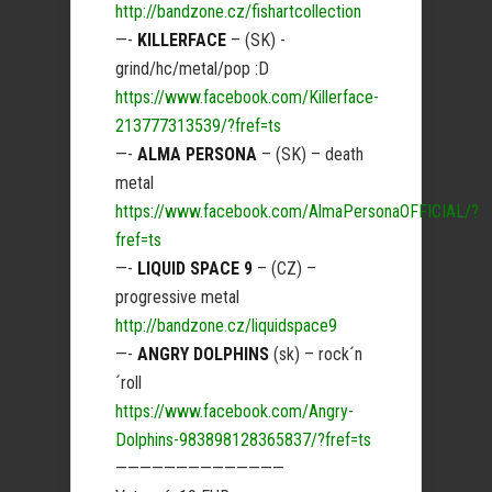
http://bandzone.cz/fishartcollection
—-
KILLERFACE
– (SK) -
grind/hc/metal/pop :D
https://www.facebook.com/Killerface-
213777313539/?fref=ts
—-
ALMA PERSONA
– (SK) – death
metal
https://www.facebook.com/AlmaPersonaOFFICIAL/?
fref=ts
—-
LIQUID SPACE 9
– (CZ) –
progressive metal
http://bandzone.cz/liquidspace9
—-
ANGRY DOLPHINS
(sk) – rock´n
´roll
https://www.facebook.com/Angry-
Dolphins-983898128365837/?fref=ts
——————————————