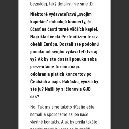
beznádej, taký detailisti nie sme :D.
Niektoré vydavateľstvá „svojim
kapelám“ dohadujú koncerty, či
účasť na časti turné väčších kapiel.
Napríklad českí Perfecitizen teraz
obehli Európu. Dostali ste podobnú
ponuku od svojho vydavateľstva aj
vy? Ak by ste dostali ponuku seba
prezentácie formou napr.
odohrania piatich koncertov po
Čechách a napr. Rakúsku, využili by
ste ju? Našli by si členovia GJB
čas?
No. Tak my sme takéto šťastie ešte
nemali, a spoliehame sa len naše
vlastné kontakty. A ak by prišla takáto