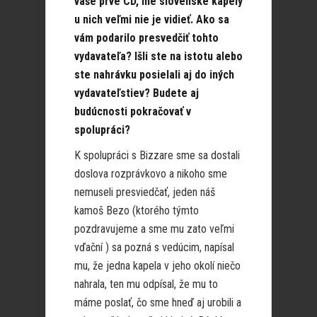
vaše prvé CD, iné slovenské kapely
u nich veľmi nie je vidieť. Ako sa
vám podarilo presvedčiť tohto
vydavateľa? Išli ste na istotu alebo
ste nahrávku posielali aj do iných
vydavateľstiev? Budete aj
budúcnosti pokračovať v
spolupráci?
K spolupráci s Bizzare sme sa dostali
doslova rozprávkovo a nikoho sme
nemuseli presviedčať, jeden náš
kamoš Bezo (ktorého týmto
pozdravujeme a sme mu zato veľmi
vďační ) sa pozná s vedúcim, napísal
mu, že jedna kapela v jeho okolí niečo
nahrala, ten mu odpísal, že mu to
máme poslať, čo sme hneď aj urobili a