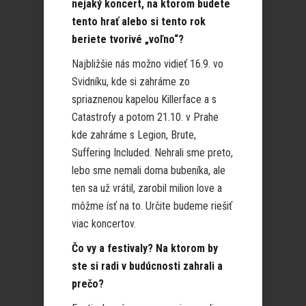
nejaký koncert, na ktorom budete
tento hrať alebo si tento rok
beriete tvorivé „voľno“?
Najbližšie nás možno vidieť 16.9. vo
Svidníku, kde si zahráme zo
spriaznenou kapelou Killerface a s
Catastrofy a potom 21.10. v Prahe
kde zahráme s Legion, Brute,
Suffering Included. Nehrali sme preto,
lebo sme nemali doma bubeníka, ale
ten sa už vrátil, zarobil milion love a
môžme ísť na to. Určite budeme riešiť
viac koncertov.
Čo vy a festivaly? Na ktorom by
ste si radi v budúcnosti zahrali a
prečo?