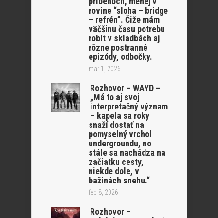
príbehoch, menej v
rovine “sloha – bridge
– refrén”. Čiže mám
väčšinu času potrebu
robit v skladbách aj
rôzne postranné
epizódy, odbočky.
mar 1, 2026
Rozhovor – WAYD –
„Má to aj svoj
interpretačný význam
– kapela sa roky
snaží dostať na
pomyselný vrchol
undergroundu, no
stále sa nachádza na
začiatku cesty,
niekde dole, v
bažinách snehu.“
feb 8, 2026
Rozhovor –