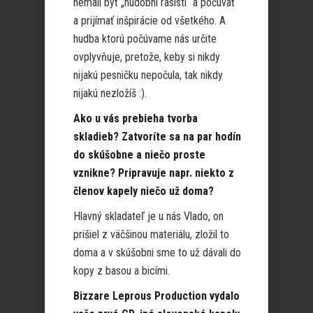
nemali byť „hudobní rasisti“ a počúvať
a prijímať inšpirácie od všetkého. A
hudba ktorú počúvame nás určite
ovplyvňuje, pretože, keby si nikdy
nijakú pesničku nepočula, tak nikdy
nijakú nezložíš :).
Ako u vás prebieha tvorba
skladieb? Zatvoríte sa na par hodín
do skúšobne a niečo proste
vznikne? Pripravuje napr. niekto z
členov kapely niečo už doma?
Hlavný skladateľ je u nás Vlado, on
prišiel z väčšinou materiálu, zložil to
doma a v skúšobni sme to už dávali do
kopy z basou a bicími.
Bizzare Leprous Production vydalo