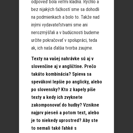
odpoveď bola veľmi kladná. Rýchlo a
bez nijakých ťažkostí sme sa dohodli
na podmienkach a bolo to. Takže nad
inými vydavateľstvami sme ani
nerozmýšľali a v budúcnosti budeme
určite pokračovať v spolupráci, teda
ak, ich naša ďalšia tvorba zaujme.
Texty na vašej nahrávke sú aj v
slovenčine aj v angličtine. Prečo
takáto kombinácia? Spieva sa
spevákovi lepšie po anglicky, alebo
po slovensky? Kto z kapely píše
texty a kedy ich zvyknete
zakomponovať do hudby? Vznikne
najprv pieseň a potom text, alebo
je to niekedy uprostred? Aby ste
to nemali také ľahké s