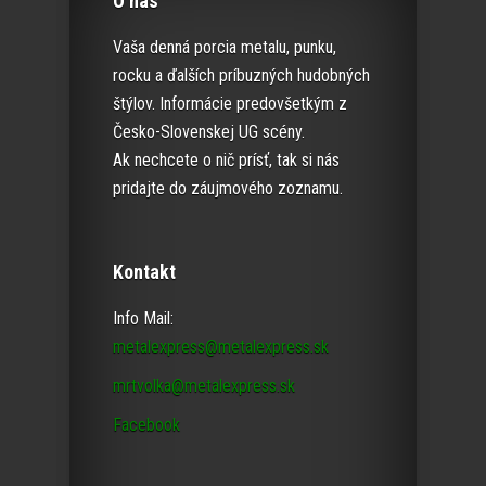
O nás
Vaša denná porcia metalu, punku,
rocku a ďalších príbuzných hudobných
štýlov. Informácie predovšetkým z
Česko-Slovenskej UG scény.
Ak nechcete o nič prísť, tak si nás
pridajte do záujmového zoznamu.
Kontakt
Info Mail:
metalexpress@metalexpress.sk
mrtvolka@metalexpress.sk
Facebook