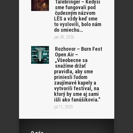
Talebringer – Kedysi
sme fungovali pod
čudesným názvom
LËS a vždy keď sme
to vyslovili, bolo nám
do smiechu…
jan 30, 2026
Rozhovor – Burn Fest
Open Air –
„Všeobecne sa
snažíme držať
pravidla, aby sme
priniesli ľudom
zaujímavé kapely a
vytvorili festival, na
ktorý by sme aj sami
išli ako fanúšikovia.“
júl 11, 2025