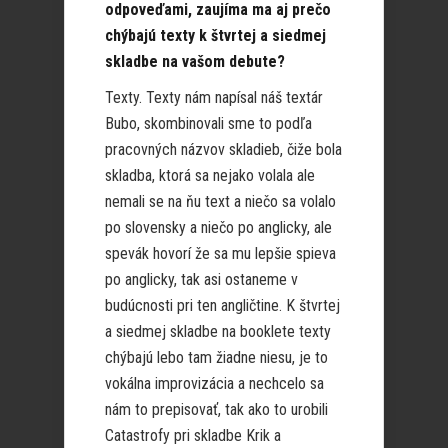
odpoveďami, zaujíma ma aj prečo
chýbajú texty k štvrtej a siedmej
skladbe na vašom debute?
Texty. Texty nám napísal náš textár
Bubo, skombinovali sme to podľa
pracovných názvov skladieb, čiže bola
skladba, ktorá sa nejako volala ale
nemali se na ňu text a niečo sa volalo
po slovensky a niečo po anglicky, ale
spevák hovorí že sa mu lepšie spieva
po anglicky, tak asi ostaneme v
budúcnosti pri ten angličtine. K štvrtej
a siedmej skladbe na booklete texty
chýbajú lebo tam žiadne niesu, je to
vokálna improvizácia a nechcelo sa
nám to prepisovať, tak ako to urobili
Catastrofy pri skladbe Krik a