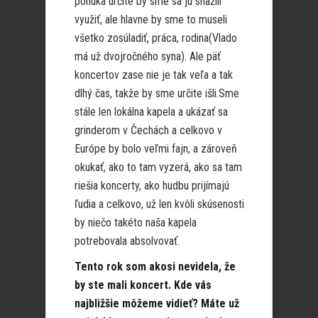
ponuka určite by sme sa ju snažili
využiť, ale hlavne by sme to museli
všetko zosúladiť, práca, rodina(Vlado
má už dvojročného syna). Ale päť
koncertov zase nie je tak veľa a tak
dlhý čas, takže by sme určite išli.Sme
stále len lokálna kapela a ukázať sa
grinderom v Čechách a celkovo v
Európe by bolo veľmi fajn, a zároveň
okukať, ako to tam vyzerá, ako sa tam
riešia koncerty, ako hudbu prijímajú
ľudia a celkovo, už len kvôli skúsenosti
by niečo takéto naša kapela
potrebovala absolvovať.
Tento rok som akosi nevidela, že
by ste mali koncert. Kde vás
najbližšie môžeme vidieť? Máte už