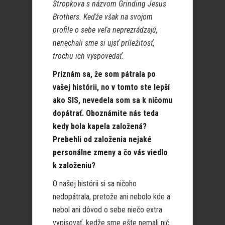
Stropkova s názvom Grinding Jesus
Brothers. Keďže však na svojom
profile o sebe veľa neprezrádzajú,
nenechali sme si ujsť príležitosť,
trochu ich vyspovedať.
Priznám sa, že som pátrala po
vašej histórii, no v tomto ste lepší
ako SIS, nevedela som sa k ničomu
dopátrať. Oboznámite nás teda
kedy bola kapela založená?
Prebehli od založenia nejaké
personálne zmeny a čo vás viedlo
k založeniu?
O našej histórii si sa ničoho
nedopátrala, pretože ani nebolo kde a
nebol ani dôvod o sebe niečo extra
vypisovať, kedže sme ešte nemali nič