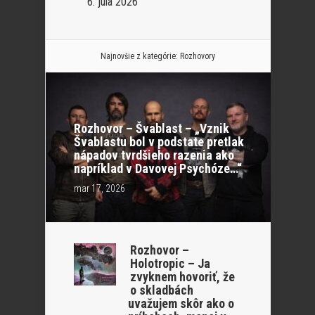
6. júla 2026
Najnovšie z kategórie:
Rozhovory
Rozhovor – Švablast – „Vznik
Švablastu bol v podstate pretlak
nápadov tvrdšieho razenia ako
napríklad v Davovej Psychóze…“
mar 17, 2026
Rozhovor –
Holotropic – Ja
zvyknem hovoriť, že
o skladbách
uvažujem skôr ako o