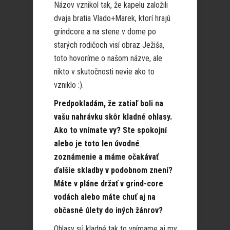
Názov vznikol tak, že kapelu založili
dvaja bratia Vlado+Marek, ktorí hrajú
grindcore a na stene v dome po
starých rodičoch visí obraz Ježiša,
toto hovoríme o našom názve, ale
nikto v skutočnosti nevie ako to
vzniklo :).
Predpokladám, že zatiaľ boli na
vašu nahrávku skôr kladné ohlasy.
Ako to vnímate vy? Ste spokojní
alebo je toto len úvodné
zoznámenie a máme očakávať
ďalšie skladby v podobnom znení?
Máte v pláne držať v grind-core
vodách alebo máte chuť aj na
občasné úlety do iných žánrov?
Ohlasy sú kladné tak to vnímame aj my