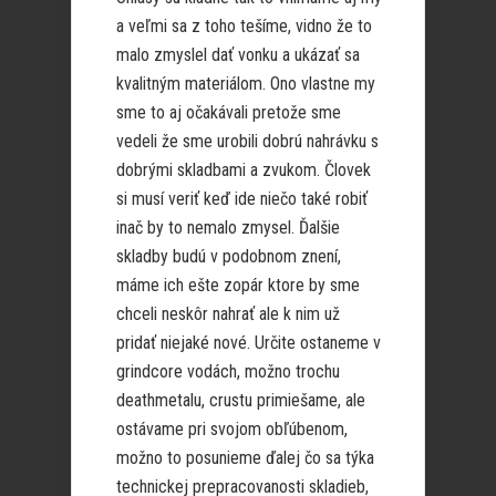
a veľmi sa z toho tešíme, vidno že to
malo zmyslel dať vonku a ukázať sa
kvalitným materiálom. Ono vlastne my
sme to aj očakávali pretože sme
vedeli že sme urobili dobrú nahrávku s
dobrými skladbami a zvukom. Človek
si musí veriť keď ide niečo také robiť
inač by to nemalo zmysel. Ďalšie
skladby budú v podobnom znení,
máme ich ešte zopár ktore by sme
chceli neskôr nahrať ale k nim už
pridať niejaké nové. Určite ostaneme v
grindcore vodách, možno trochu
deathmetalu, crustu primiešame, ale
ostávame pri svojom obľúbenom,
možno to posunieme ďalej čo sa týka
technickej prepracovanosti skladieb,