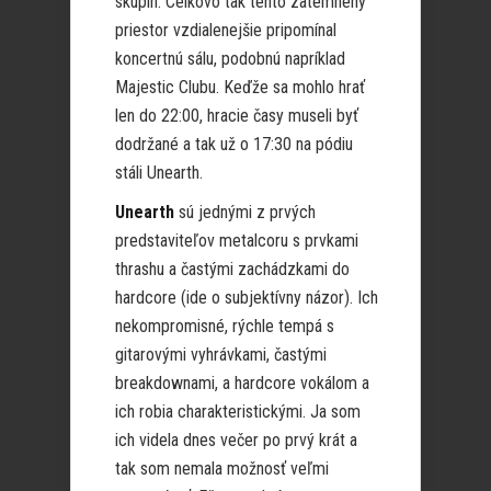
skupín. Celkovo tak tento zatemnený
priestor vzdialenejšie pripomínal
koncertnú sálu, podobnú napríklad
Majestic Clubu. Keďže sa mohlo hrať
len do 22:00, hracie časy museli byť
dodržané a tak už o 17:30 na pódiu
stáli Unearth.
Unearth
sú jednými z prvých
predstaviteľov metalcoru s prvkami
thrashu a častými zachádzkami do
hardcore (ide o subjektívny názor). Ich
nekompromisné, rýchle tempá s
gitarovými vyhrávkami, častými
breakdownami, a hardcore vokálom a
ich robia charakteristickými. Ja som
ich videla dnes večer po prvý krát a
tak som nemala možnosť veľmi