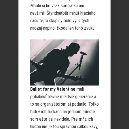
Mnohí si ho však spočiatku ani
nevšimli. Štyridsaťpäť minút hracieho
času tejto skupiny bolo využitých
naozaj naplno, škoda len toho zvuku.
Bullet for my Valentine
mali
pritiahnúť hlavne mladšie generácie a
to sa organizátorom aj podarilo. Toľko
ľudí v ich tričkách na jednom mieste
som ešte asi nevidela. Pre mňa ich
hudba nie je tou správnou šálkou kávy,