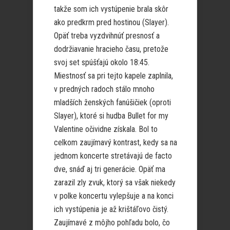
takže som ich vystúpenie brala skôr
ako predkrm pred hostinou (Slayer).
Opäť treba vyzdvihnúť presnosť a
dodržiavanie hracieho času, pretože
svoj set spúšťajú okolo 18:45.
Miestnosť sa pri tejto kapele zaplnila,
v predných radoch stálo mnoho
mladších ženských fanúšičiek (oproti
Slayer), ktoré si hudba Bullet for my
Valentine očividne získala. Bol to
celkom zaujímavý kontrast, kedy sa na
jednom koncerte stretávajú de facto
dve, snáď aj tri generácie. Opäť ma
zarazil zly zvuk, ktorý sa však niekedy
v polke koncertu vylepšuje a na konci
ich vystúpenia je až krištáľovo čistý.
Zaujímavé z môjho pohľadu bolo, čo