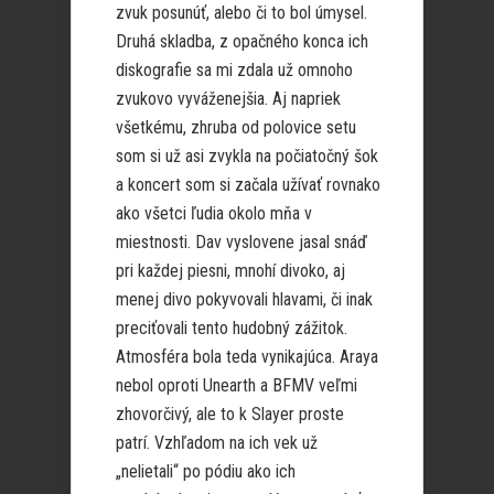
zvuk posunúť, alebo či to bol úmysel.
Druhá skladba, z opačného konca ich
diskografie sa mi zdala už omnoho
zvukovo vyváženejšia. Aj napriek
všetkému, zhruba od polovice setu
som si už asi zvykla na počiatočný šok
a koncert som si začala užívať rovnako
ako všetci ľudia okolo mňa v
miestnosti. Dav vyslovene jasal snáď
pri každej piesni, mnohí divoko, aj
menej divo pokyvovali hlavami, či inak
preciťovali tento hudobný zážitok.
Atmosféra bola teda vynikajúca. Araya
nebol oproti Unearth a BFMV veľmi
zhovorčivý, ale to k Slayer proste
patrí. Vzhľadom na ich vek už
„nelietali“ po pódiu ako ich