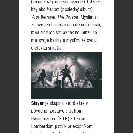
(náhoda s tými sedmičkami?). Odzneli
hity ako
Venom
(posledný album),
Your Betrayal
,
The Poison
. Myslím si,
že svojich fanúšikov určite nesklamali,
mňa síce ich set až tak neupútal, no
mal svoje kvality a myslím, že svoju
cieľovku si našiel.
Slayer
je skupina, ktorá ešte v
pôvodnej zostave s Jeffom
Hannemanom (R.I.P) a Davom
Lombardom patrí k priekopníkom