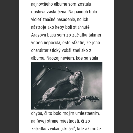
najnovšieho albumu som zostala
doslova zaskočená. Na pánoch bolo
vidieť značné nasadenie, no ich
nástroje ako keby boli stiahnuté.
Arayovú basu som zo začiatku takmer
vôbec nepočula, ešte šťastie, že jeho
charakteristický vokál znel ako z
albumu.
Naozaj neviem, kde sa stala
chyba, či to bolo mojim umiestnením,
na ľavej strane miestnosti, či zo
začiatku zvukár „skúšal“, kde až môže