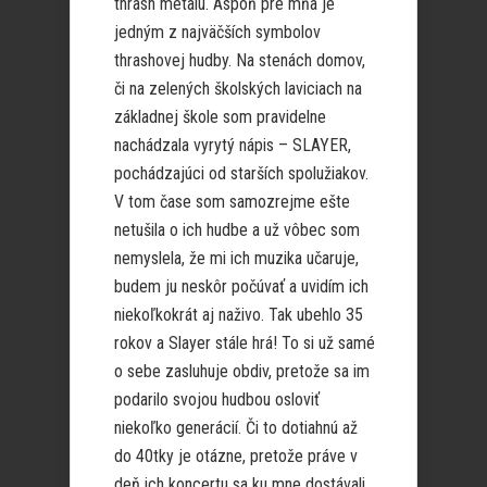
thrash metalu. Aspoň pre mňa je
jedným z najväčších symbolov
thrashovej hudby. Na stenách domov,
či na zelených školských laviciach na
základnej škole som pravidelne
nachádzala vyrytý nápis – SLAYER,
pochádzajúci od starších spolužiakov.
V tom čase som samozrejme ešte
netušila o ich hudbe a už vôbec som
nemyslela, že mi ich muzika učaruje,
budem ju neskôr počúvať a uvidím ich
niekoľkokrát aj naživo. Tak ubehlo 35
rokov a Slayer stále hrá! To si už samé
o sebe zasluhuje obdiv, pretože sa im
podarilo svojou hudbou osloviť
niekoľko generácií. Či to dotiahnú až
do 40tky je otázne, pretože práve v
deň ich koncertu sa ku mne dostávali