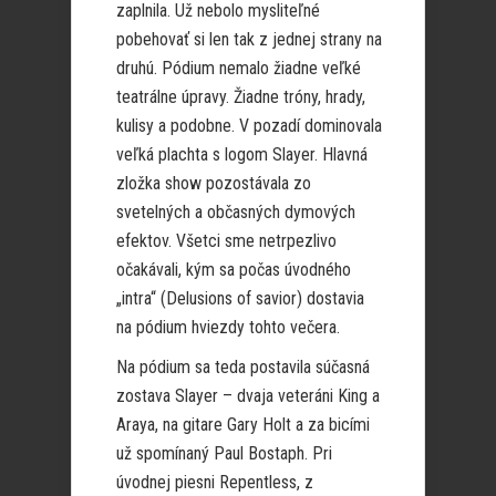
zaplnila. Už nebolo mysliteľné
pobehovať si len tak z jednej strany na
druhú. Pódium nemalo žiadne veľké
teatrálne úpravy. Žiadne tróny, hrady,
kulisy a podobne. V pozadí dominovala
veľká plachta s logom Slayer. Hlavná
zložka show pozostávala zo
svetelných a občasných dymových
efektov. Všetci sme netrpezlivo
očakávali, kým sa počas úvodného
„intra“ (Delusions of savior) dostavia
na pódium hviezdy tohto večera.
Na pódium sa teda postavila súčasná
zostava Slayer – dvaja veteráni King a
Araya, na gitare Gary Holt a za bicími
už spomínaný Paul Bostaph. Pri
úvodnej piesni Repentless, z