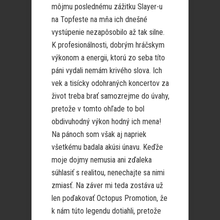
môjmu poslednému zážitku Slayer-u
na Topfeste na mňa ich dnešné
vystúpenie nezapôsobilo až tak silne.
K profesionálnosti, dobrým hráčskym
výkonom a energii, ktorú zo seba títo
páni vydali nemám krivého slova. Ich
vek a tisícky odohraných koncertov za
život treba brať samozrejme do úvahy,
pretože v tomto ohľade to bol
obdivuhodný výkon hodný ich mena!
Na pánoch som však aj napriek
všetkému badala akúsi únavu. Keďže
moje dojmy nemusia ani zďaleka
súhlasiť s realitou, nenechajte sa nimi
zmiasť. Na záver mi teda zostáva už
len poďakovať Octopus Promotion, že
k nám túto legendu dotiahli, pretože