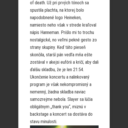
of death. Už pri prvých tónoch sa
spustila plachta, na ktorej bolo
napodobnené logo Heineken,
namiesto neho však v strede kraľoval
nápis Hanneman. Prišlo mi to trochu
nostalgické, no veľmi pekné gesto zo
strany skupiny. Keď táto pieseň
skončila, starší pán vedľa mňa ešte
zostával v akejsi eufórii a kričí, aby dali
ďalšiu skladbu, že je len 21:54.
Ukončenie koncertu a nalinkovaný
program je však nekompromisný a
nemenný, žiadna skladba naviac
samozrejme nebola. Slayer sa lúčia
obligátnym „thank you“, miznú v
backstage a koncert sa dostáva do
stavu minulosti.