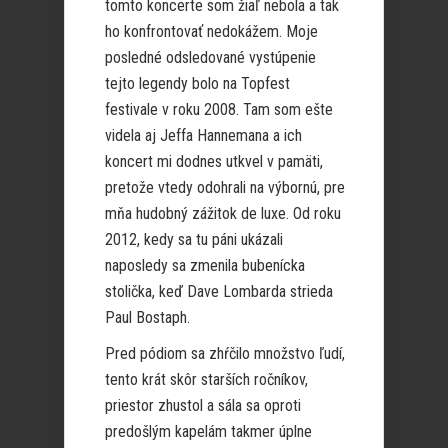
tomto koncerte som žiaľ nebola a tak
ho konfrontovať nedokážem. Moje
posledné odsledované vystúpenie
tejto legendy bolo na Topfest
festivale v roku 2008. Tam som ešte
videla aj Jeffa Hannemana a ich
koncert mi dodnes utkvel v pamäti,
pretože vtedy odohrali na výbornú, pre
mňa hudobný zážitok de luxe. Od roku
2012, kedy sa tu páni ukázali
naposledy sa zmenila bubenícka
stolička, keď Dave Lombarda strieda
Paul Bostaph.
Pred pódiom sa zhŕčilo množstvo ľudí,
tento krát skôr starších ročníkov,
priestor zhustol a sála sa oproti
predošlým kapelám takmer úplne