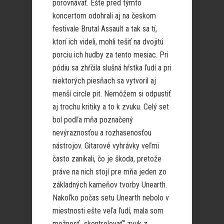
porovnávať. Ešte pred týmto
koncertom odohrali aj na českom
festivale Brutal Assault a tak sa tí,
ktorí ich videli, mohli tešiť na dvojitú
porciu ich hudby za tento mesiac. Pri
pódiu sa zhŕčila slušná hŕstka ľudí a pri
niektorých piesňach sa vytvoril aj
menší circle pit. Nemôžem si odpustiť
aj trochu kritiky a to k zvuku. Celý set
bol podľa mňa poznačený
nevýraznosťou a rozhasenosťou
nástrojov. Gitarové vyhrávky veľmi
často zanikali, čo je škoda, pretože
práve na nich stojí pre mňa jeden zo
základných kameňov tvorby Unearth.
Nakoľko počas setu Unearth nebolo v
miestnosti ešte veľa ľudí, mala som
možnosť „skontrolovať“ zvuk z