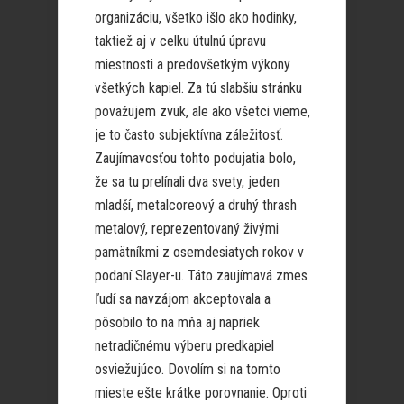
organizáciu, všetko išlo ako hodinky,
taktiež aj v celku útulnú úpravu
miestnosti a predovšetkým výkony
všetkých kapiel. Za tú slabšiu stránku
považujem zvuk, ale ako všetci vieme,
je to často subjektívna záležitosť.
Zaujímavosťou tohto podujatia bolo,
že sa tu prelínali dva svety, jeden
mladší, metalcoreový a druhý thrash
metalový, reprezentovaný živými
pamätníkmi z osemdesiatych rokov v
podaní Slayer-u. Táto zaujímavá zmes
ľudí sa navzájom akceptovala a
pôsobilo to na mňa aj napriek
netradičnému výberu predkapiel
osviežujúco. Dovolím si na tomto
mieste ešte krátke porovnanie. Oproti