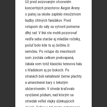
Už pred avizovaným otvorením
koncertných priestorov Aegon Areny
o piatej sa okolie zaplnilo množstvom
hudby chtivých fanúšikov. Pred
vstupom do sály sa vytvoril pomerne
dlhý rad. V línii ste mohli pozorovať
vedľa seba staršie aj mladšie ročníky,
počuť bolo kde tu aj češtinu či
nemčinu. Po vstupe do miestnosti
som zostala celkom prekvapená,
čakala som totiž klasickú tenisovú halu
s hľadiskom aj po bokoch. Po
stranách boli natiahnuté čierne plachty
a umiestnené bary s tekutým
občerstvením. V strede kraľovalo
vyvýšené pódium, nad ktorým sa
striedali veľké vlajky účinkujúcich