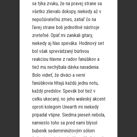
sa týka zvuku, že na pravej strane sa
všetko zlievalo dokopy, niekedy až v
nepočúvateľnú zmes, zatiaľ čo na
ľavej strane boli jednotlivé nástroje
zreteľné. Opäť mi zanikali gitary,
niekedy aj hlas speváka. Hodinový set
bol však sprevádzaný búrlivou
reakciou hlavne z radov fanúšikov a
tiež mu nechýbala dávka nasadenia.
Bolo vidieť, že diváci a verní
fanúšikovia hltajú každú jednu notu,
každý predslov. Spevák bol tiež v
celku ukecaný, no jeho waleský akcent
oproti kolegom Unearth mi niekedy
pripadal vtipne. Siedma pieseň nebola,
namiesto toho sa pred nami blysol
bubeník sedemminútovým sólom