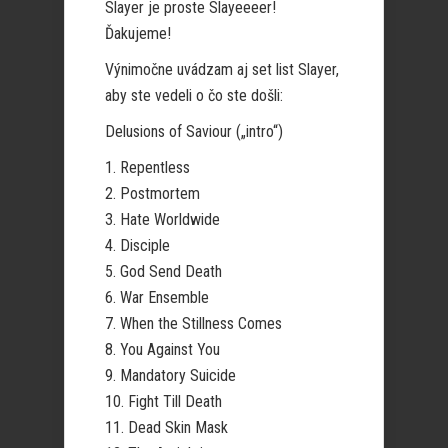
Slayer je proste Slayeeeer!
Ďakujeme!
Výnimočne uvádzam aj set list Slayer,
aby ste vedeli o čo ste došli:
Delusions of Saviour („intro“)
1. Repentless
2. Postmortem
3. Hate Worldwide
4. Disciple
5. God Send Death
6. War Ensemble
7. When the Stillness Comes
8. You Against You
9. Mandatory Suicide
10. Fight Till Death
11. Dead Skin Mask