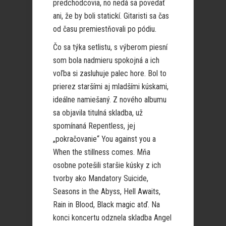
predchodcovia, no nedá sa povedať
ani, že by boli statickí. Gitaristi sa čas
od času premiestňovali po pódiu.
Čo sa týka setlistu, s výberom piesní
som bola nadmieru spokojná a ich
voľba si zasluhuje palec hore. Bol to
prierez staršími aj mladšími kúskami,
ideálne namiešaný. Z nového albumu
sa objavila titulná skladba, už
spomínaná Repentless, jej
„pokračovanie“ You against you a
When the stillness comes. Mňa
osobne potešili staršie kúsky z ich
tvorby ako Mandatory Suicide,
Seasons in the Abyss, Hell Awaits,
Rain in Blood, Black magic atď. Na
konci koncertu odznela skladba Angel