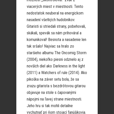
viacerých miest v miestnosti. Tento
nedostatok neuberal na energickom
nasadení všetkých hudobníkov.
Gitaristi si striedali strany, pobehovali,
skákali, spevák sa nám prihováral a
komunikoval! Besnota a nasadenie len
tak sršalo! Najviac sa hralo zo
staršieho albumu The Oncomig Storm
(2004), niekoľko piesni odznelo aj z
novších diel ako Darkness in the light
(2011) a Watchers of rule (2014). Ako
pikoška na záver setu bola, že sa
zrazu gitarista s bezdrôtovou gitarou
objavuje na stole s čapovanými
nápojmi na ľavej strane miestnosti.
Jeho hru si tak mohli detailne
vychutnať pri ňom stojací fanúšikovia.