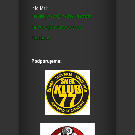
Info Mail:
metalexpress@metalexpress.sk
mrtvolka@metalexpress.sk
Facebook
Podporujeme: