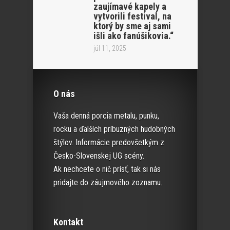
zaujímavé kapely a
vytvorili festival, na
ktorý by sme aj sami
išli ako fanúšikovia.“
júl 11, 2025
O nás
Vaša denná porcia metalu, punku,
rocku a ďalších príbuzných hudobných
štýlov. Informácie predovšetkým z
Česko-Slovenskej UG scény.
Ak nechcete o nič prísť, tak si nás
pridajte do záujmového zoznamu.
Kontakt