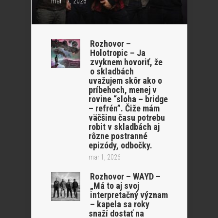
mar 17, 2026
Rozhovor –
Holotropic – Ja
zvyknem hovoriť, že
o skladbách
uvažujem skôr ako o
príbehoch, menej v
rovine “sloha – bridge
– refrén”. Čiže mám
väčšinu času potrebu
robit v skladbách aj
rôzne postranné
epizódy, odbočky.
mar 1, 2026
Rozhovor – WAYD –
„Má to aj svoj
interpretačný význam
– kapela sa roky
snaží dostať na