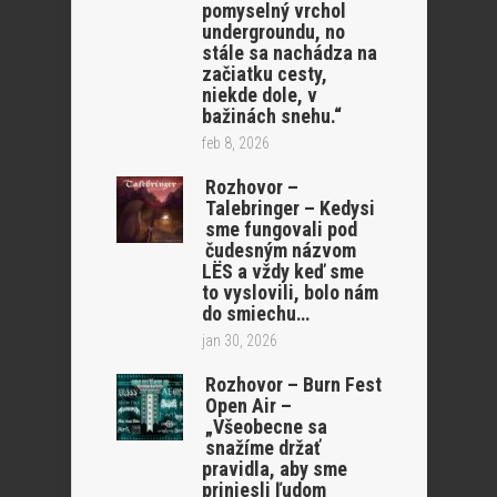
pomyselný vrchol
undergroundu, no
stále sa nachádza na
začiatku cesty,
niekde dole, v
bažinách snehu.“
feb 8, 2026
Rozhovor –
Talebringer – Kedysi
sme fungovali pod
čudesným názvom
LËS a vždy keď sme
to vyslovili, bolo nám
do smiechu…
jan 30, 2026
Rozhovor – Burn Fest
Open Air –
„Všeobecne sa
snažíme držať
pravidla, aby sme
priniesli ľudom