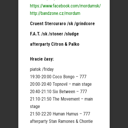
https://www.facebook.com/mordumsk/
http://bandzone.cz/mordum
Cruent Stercuraro /sk /grindcore
F.A.T. /sk /stoner /sludge
afterparty Citron & Palko
Hracie časy:
piatok /friday
19:30-20:00 Coco Bongo – 777
20:00-20:40 Topnovil – main stage
20:40-21:10 Six Between – 777
21:10-21:50 The Movement – main
stage
21:50-22:20 Human Humus – 777
afterparty Stan Ramones & Chontie