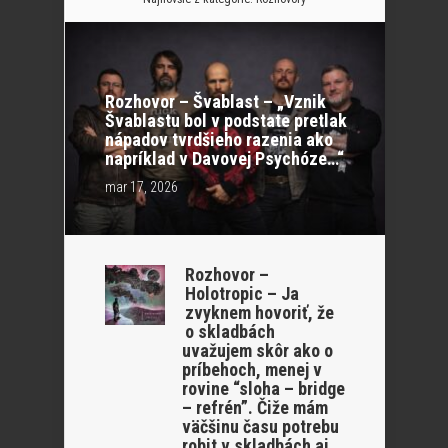
Rozhovor – Švablast – „Vznik
Švablastu bol v podstate pretlak
nápadov tvrdšieho razenia ako
napríklad v Davovej Psychóze…“
mar 17, 2026
Rozhovor –
Holotropic – Ja
zvyknem hovoriť, že
o skladbách
uvažujem skôr ako o
príbehoch, menej v
rovine “sloha – bridge
– refrén”. Čiže mám
väčšinu času potrebu
robit v skladbách aj