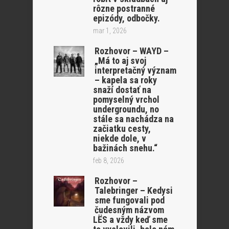
rôzne postranné
epizódy, odbočky.
mar 1, 2026
Rozhovor – WAYD –
„Má to aj svoj
interpretačný význam
– kapela sa roky
snaží dostať na
pomyselný vrchol
undergroundu, no
stále sa nachádza na
začiatku cesty,
niekde dole, v
bažinách snehu.“
feb 8, 2026
Rozhovor –
Talebringer – Kedysi
sme fungovali pod
čudesným názvom
LËS a vždy keď sme