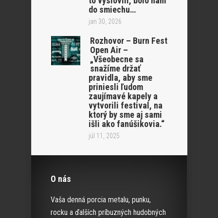
to vyslovili, bolo nám
do smiechu…
jan 30, 2026
Rozhovor – Burn Fest
Open Air –
„Všeobecne sa
snažíme držať
pravidla, aby sme
priniesli ľudom
zaujímavé kapely a
vytvorili festival, na
ktorý by sme aj sami
išli ako fanúšikovia.“
júl 11, 2025
O nás
Vaša denná porcia metalu, punku,
rocku a ďalších príbuzných hudobných