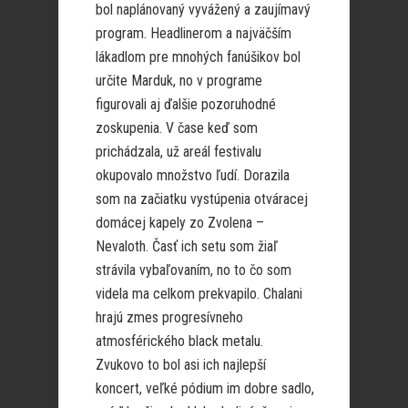
bol naplánovaný vyvážený a zaujímavý
program. Headlinerom a najväčším
lákadlom pre mnohých fanúšikov bol
určite Marduk, no v programe
figurovali aj ďalšie pozoruhodné
zoskupenia. V čase keď som
prichádzala, už areál festivalu
okupovalo množstvo ľudí. Dorazila
som na začiatku vystúpenia otváracej
domácej kapely zo Zvolena –
Nevaloth. Časť ich setu som žiaľ
strávila vybaľovaním, no to čo som
videla ma celkom prekvapilo. Chalani
hrajú zmes progresívneho
atmosférického black metalu.
Zvukovo to bol asi ich najlepší
koncert, veľké pódium im dobre sadlo,