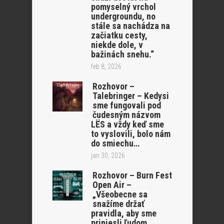
pomyselný vrchol
undergroundu, no
stále sa nachádza na
začiatku cesty,
niekde dole, v
bažinách snehu.“
feb 8, 2026
Rozhovor –
Talebringer – Kedysi
sme fungovali pod
čudesným názvom
LËS a vždy keď sme
to vyslovili, bolo nám
do smiechu…
jan 30, 2026
Rozhovor – Burn Fest
Open Air –
„Všeobecne sa
snažíme držať
pravidla, aby sme
priniesli ľudom