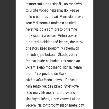
takmer stále bez signálu, no mnohým
to určite vôbec neprekážalo, keďže
bolo o čom rozprávať. V minulom roku
som žiaľ nemala možnosť festival
navštíviť, bola som preto príjemne
prekvapená areálom. Veľmi pekne
prostredie obklopené lesom, dostatok
priestoru pred pódiom, v stredných
radách aj po bokoch. Škoda, že sa
festival bude na budúci rok sťahovať.
Okrem zlého mobilného signálu nemal
pre mňa z pozície diváka a
návštevníka žiadnu chybu. Počasie
nám tento rok tiež prialo. Štvrtkové
ráno ma v hlavnom meste uvítalo
slnečnými lúčmi, ktoré zotrvali až do
večera. Na tohtoročný Black metal day