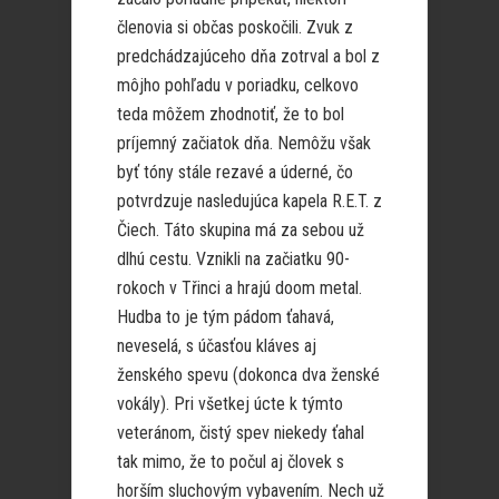
členovia si občas poskočili. Zvuk z
predchádzajúceho dňa zotrval a bol z
môjho pohľadu v poriadku, celkovo
teda môžem zhodnotiť, že to bol
príjemný začiatok dňa. Nemôžu však
byť tóny stále rezavé a úderné, čo
potvrdzuje nasledujúca kapela R.E.T. z
Čiech. Táto skupina má za sebou už
dlhú cestu. Vznikli na začiatku 90-
rokoch v Třinci a hrajú doom metal.
Hudba to je tým pádom ťahavá,
neveselá, s účasťou kláves aj
ženského spevu (dokonca dva ženské
vokály). Pri všetkej úcte k týmto
veteránom, čistý spev niekedy ťahal
tak mimo, že to počul aj človek s
horším sluchovým vybavením. Nech už