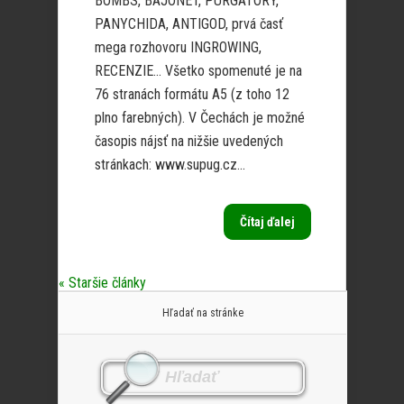
BOMBS, BAJONET, PURGATORY,
PANYCHIDA, ANTIGOD, prvá časť
mega rozhovoru INGROWING,
RECENZIE… Všetko spomenuté je na
76 stranách formátu A5 (z toho 12
plno farebných). V Čechách je možné
časopis nájsť na nižšie uvedených
stránkach: www.supug.cz...
Čítaj ďalej
« Staršie články
Hľadať na stránke