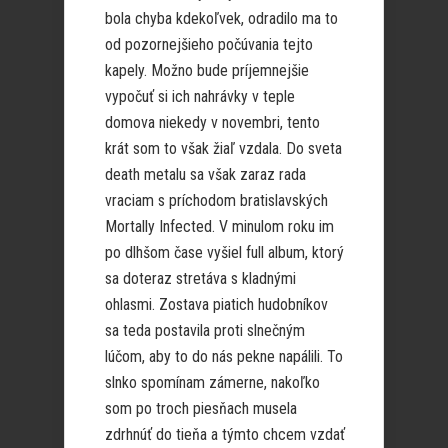
bola chyba kdekoľvek, odradilo ma to
od pozornejšieho počúvania tejto
kapely. Možno bude príjemnejšie
vypočuť si ich nahrávky v teple
domova niekedy v novembri, tento
krát som to však žiaľ vzdala. Do sveta
death metalu sa však zaraz rada
vraciam s príchodom bratislavských
Mortally Infected. V minulom roku im
po dlhšom čase vyšiel full album, ktorý
sa doteraz stretáva s kladnými
ohlasmi. Zostava piatich hudobníkov
sa teda postavila proti slnečným
lúčom, aby to do nás pekne napálili. To
slnko spomínam zámerne, nakoľko
som po troch piesňach musela
zdrhnúť do tieňa a týmto chcem vzdať