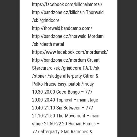
https://facebook.com/killchainmetal/
http://bandzone.cz/killchain Thorwald
/sk /grindcore
http://thorwald.bandcamp.com/
http://bandzone.cz/thorwald Mordum
/sk /death metal
https://www.facebook.com/mordumsk/
http://bandzone.cz/mordum Cruent
Stercuraro /sk /grindcore F.A.T. /sk
/stoner /sludge afterparty Citron &
Palko Hracie časy: piatok /friday
19:30-20:00 Coco Bongo – 777
20:00-20:40 Topnovil – main stage
20:40-21:10 Six Between – 777
21:10-21:50 The Movement – main
stage 21:50-22:20 Human Humus –
777 afterparty Stan Ramones &