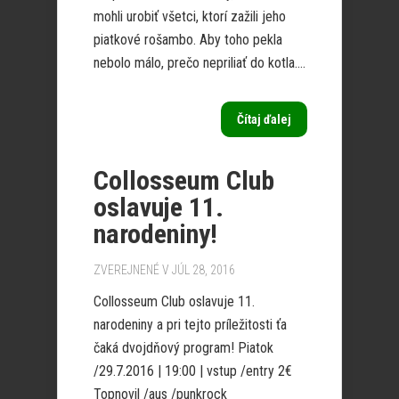
mohli urobiť všetci, ktorí zažili jeho
piatkové rošambo. Aby toho pekla
nebolo málo, prečo nepriliať do kotla....
Čítaj ďalej
Collosseum Club
oslavuje 11.
narodeniny!
ZVEREJNENÉ V JÚL 28, 2016
Collosseum Club oslavuje 11.
narodeniny a pri tejto príležitosti ťa
čaká dvojdňový program! Piatok
/29.7.2016 | 19:00 | vstup /entry 2€
Topnovil /aus /punkrock