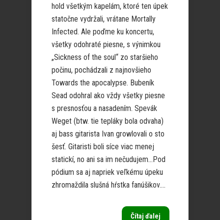
hold všetkým kapelám, ktoré ten úpek
statočne vydržali, vrátane Mortally
Infected. Ale poďme ku koncertu,
všetky odohraté piesne, s výnimkou
„Sickness of the soul“ zo staršieho
počinu, pochádzali z najnovšieho
Towards the apocalypse. Bubeník
Sead odohral ako vždy všetky piesne
s presnosťou a nasadením. Spevák
Weget (btw. tie tepláky bola odvaha)
aj bass gitarista Ivan growlovali o sto
šesť. Gitaristi boli síce viac menej
statickí, no ani sa im nečudujem…Pod
pódium sa aj napriek veľkému úpeku
zhromaždila slušná hŕstka fanúšikov....
Čítaj ďalej