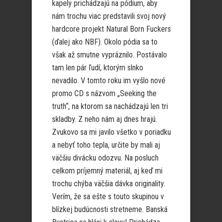
kapely prichádzajú na pódium, aby
nám trochu viac predstavili svoj nový
hardcore projekt Natural Born Fuckers
(ďalej ako NBF). Okolo pódia sa to
však až smutne vypráznilo. Postávalo
tam len pár ľudí, ktorým slnko
nevadilo. V tomto roku im vyšlo nové
promo CD s názvom „Seeking the
truth“, na ktorom sa nachádzajú len tri
skladby. Z neho nám aj dnes hrajú.
Zvukovo sa mi javilo všetko v poriadku
a nebyť toho tepla, určite by mali aj
väčšiu divácku odozvu. Na posluch
celkom príjemný materiál, aj keď mi
trochu chýba väčšia dávka originality.
Verím, že sa ešte s touto skupinou v
blízkej budúcnosti stretneme. Banská