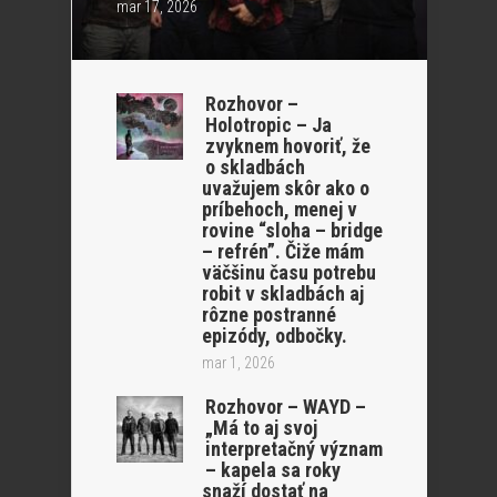
mar 17, 2026
Rozhovor –
Holotropic – Ja
zvyknem hovoriť, že
o skladbách
uvažujem skôr ako o
príbehoch, menej v
rovine “sloha – bridge
– refrén”. Čiže mám
väčšinu času potrebu
robit v skladbách aj
rôzne postranné
epizódy, odbočky.
mar 1, 2026
Rozhovor – WAYD –
„Má to aj svoj
interpretačný význam
– kapela sa roky
snaží dostať na