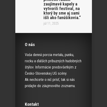
zaujímavé kapely a
vytvorili festival, na
ktorý by sme aj sami
išli ako fanúšikovia.“
júl 11, 2025
O nás
Vaša denná porcia metalu, punku,
rocku a ďalších príbuzných hudobných
štýlov. Informácie predovšetkým z
Česko-Slovenskej UG scény.
Ak nechcete o nič prísť, tak si nás
pridajte do záujmového zoznamu.
Kontakt