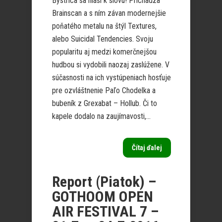
Bystrica sa hlási k slovu! Prichádza
Brainscan a s ním závan modernejšie
poňatého metalu na štýl Textures,
alebo Suicidal Tendencies. Svoju
popularitu aj medzi komerčnejšou
hudbou si vydobili naozaj zaslúžene. V
súčasnosti na ich vystúpeniach hosťuje
pre ozvláštnenie Paľo Chodelka a
bubeník z Grexabat – Hollub. Či to
kapele dodalo na zaujímavosti,...
Čítaj ďalej
Report (Piatok) –
GOTHOOM OPEN
AIR FESTIVAL 7 –