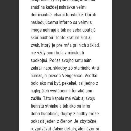
snáď na každej nahrávke veľmi
dominantné, charakteristické. Oproti
nasledujúcemu Inferno sa veľmi s
image nehrajú a tak na seba upútajú
skôr hudbou. Tento krát im žičil aj
zvuk, ktorý je pre mňa pri nich základ,
nie vždy som bola v minulosti
spokojná. Počas svojho setu nám
zahrali napr. skladby zo staršieho Anti-
human, či pieseň Vengeance. Všetko
bolo ako má byť, pekelné, asi jedno z
najlepších vystúpení Infer aké som
zažila. Táto kapela má však aj svoju
tienistú stránku a tak ako sú Infer
dobrí hudobníci, dojmy z hudby môže
pokaziť jeden z členov. Je zbytočne
rozpitvávať ďalšie detaily, ale názor si