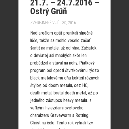
21.7. – 24.7.2016 –
Ostrý Grúň
ZVEREJNENÉ V JÚL 30, 2016
Nad areálom opäť prenikali slnečné
lúče, takže sa mohlo veselo začať
šantiť na metale, už od rána. Začiatok
o deviatej asi mnohých skôr len
prebúdzal a staval na nohy. Piatkový
program bol oproti štvrtkovému rýdzo
black metalovému dňu kokteil rôznych
štýlov, od doom metalu, cez HC,
death metal, brutal death metal, až po
jedného zástupcu heavy metalu…s
veľkými hviezdami svetového
charakteru Graveworm a Rotting
Christ na čele. Tento rok vyhrali tzv.