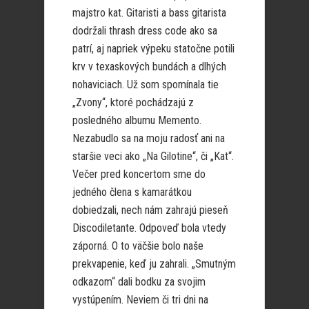
majstro kat. Gitaristi a bass gitarista
dodržali thrash dress code ako sa
patrí, aj napriek výpeku statočne potili
krv v texaskových bundách a dlhých
nohaviciach. Už som spomínala tie
„Zvony“, ktoré pochádzajú z
posledného albumu Memento.
Nezabudlo sa na moju radosť ani na
staršie veci ako „Na Gilotine“, či „Kat“.
Večer pred koncertom sme do
jedného člena s kamarátkou
dobiedzali, nech nám zahrajú pieseň
Discodiletante. Odpoveď bola vtedy
záporná. O to väčšie bolo naše
prekvapenie, keď ju zahrali. „Smutným
odkazom“ dali bodku za svojim
vystúpením. Neviem či tri dni na