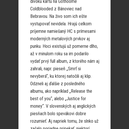
divokú kartu na Gothoome
Coldblooded z Bánoviec nad
Bebravou. Na živo som ich ešte
vystupovať nevidela. Hrajú celkom
príjemne namiešaný HC s prímesami
moderných metalových prvkov aj
punku. Hoci existujú už pomerne dlho,
až v minulom roku sa im podarilo
vydať prvý full album, z ktorého nám aj
zahrali, napr. pieseň „Smrť si
nevyberá“, ku ktorej natočili aj klip.
Odzneli aj ďalšie z posledného
albumu, ako napríklad „Release the
best of you“, alebo „Justice for
money“. V slovenských aj anglických
piesňach bolo spevákovi dobre
rozumieť. Aj napriek tomu, že slnko už
začalo poriadne pripekať, niektorí