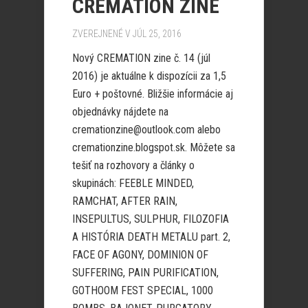
CREMATION ZINE
ZVEREJNENÉ V JÚL 25, 2016
Nový CREMATION zine č. 14 (júl
2016) je aktuálne k dispozícii za 1,5
Euro + poštovné. Bližšie informácie aj
objednávky nájdete na
cremationzine@outlook.com alebo
cremationzine.blogspot.sk. Môžete sa
tešiť na rozhovory a články o
skupinách: FEEBLE MINDED,
RAMCHAT, AFTER RAIN,
INSEPULTUS, SULPHUR, FILOZOFIA
A HISTÓRIA DEATH METALU part. 2,
FACE OF AGONY, DOMINION OF
SUFFERING, PAIN PURIFICATION,
GOTHOOM FEST SPECIAL, 1000