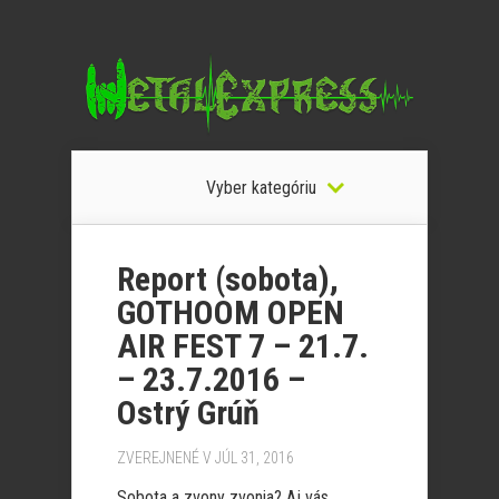
Vyber kategóriu
Report (sobota),
GOTHOOM OPEN
AIR FEST 7 – 21.7.
– 23.7.2016 –
Ostrý Grúň
ZVEREJNENÉ V JÚL 31, 2016
Sobota a zvony zvonia? Aj vás