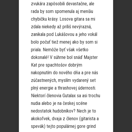
zvukára zapôsobili devastačne, ale
rada by som spomenula aj menšiu
chybičku krásy. Losova gitara sa mi
zdala niekedy až príliš nevýrazná,
zanikala pod Lukášovou a jeho vokál
bolo počuť tiež menej ako by som si
priala. Nemôže byť však všetko
dokonalé! V súhrne bol snáď Majster
Kat pre spachtošov dobrým
nakopnutím do nového dňa a pre nás
zúčastnených, myslím vydarený set
plný energie a thrashovej údernosti.
Niektorí členovia Gutalax sa asi trochu
nudia alebo je na českej scéne
nedostatok hudobníkov? Nech je to
akokoľvek, dvaja z členov (gitarista a
spevák) tejto populárnej gore grind