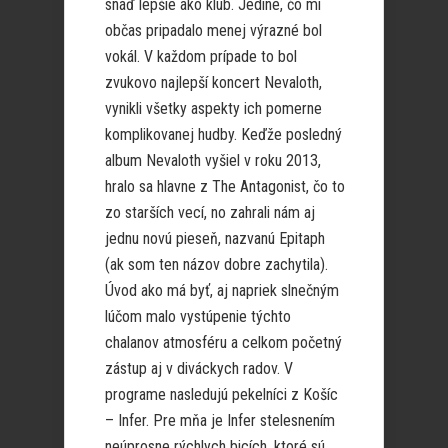
snáď lepšie ako klub. Jediné, čo mi
občas pripadalo menej výrazné bol
vokál. V každom prípade to bol
zvukovo najlepší koncert Nevaloth,
vynikli všetky aspekty ich pomerne
komplikovanej hudby. Keďže posledný
album Nevaloth vyšiel v roku 2013,
hralo sa hlavne z The Antagonist, čo to
zo starších vecí, no zahrali nám aj
jednu novú pieseň, nazvanú Epitaph
(ak som ten názov dobre zachytila).
Úvod ako má byť, aj napriek slnečným
lúčom malo vystúpenie týchto
chalanov atmosféru a celkom početný
zástup aj v diváckych radov. V
programe nasledujú pekelníci z Košíc
– Infer. Pre mňa je Infer stelesnením
neúprosne rýchlych bicích, ktoré sú