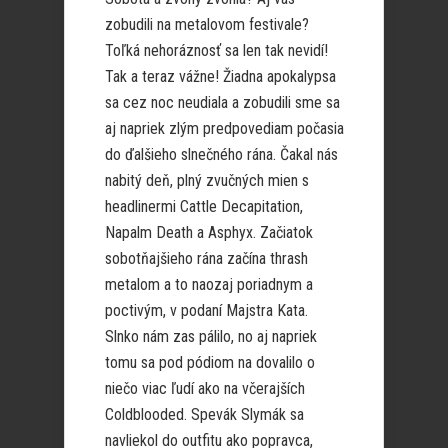
zobudili na metalovom festivale?
Toľká nehoráznosť sa len tak nevidí!
Tak a teraz vážne! Žiadna apokalypsa
sa cez noc neudiala a zobudili sme sa
aj napriek zlým predpovediam počasia
do ďalšieho slnečného rána. Čakal nás
nabitý deň, plný zvučných mien s
headlinermi Cattle Decapitation,
Napalm Death a Asphyx. Začiatok
sobotňajšieho rána začína thrash
metalom a to naozaj poriadnym a
poctivým, v podaní Majstra Kata.
Slnko nám zas pálilo, no aj napriek
tomu sa pod pódiom na dovalilo o
niečo viac ľudí ako na včerajších
Coldblooded. Spevák Slymák sa
navliekol do outfitu ako popravca,