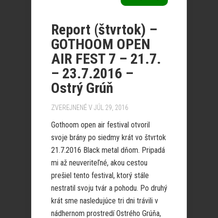
Report (štvrtok) –
GOTHOOM OPEN
AIR FEST 7 – 21.7.
– 23.7.2016 –
Ostrý Grúň
ZVEREJNENÉ V JÚL 29, 2016
Gothoom open air festival otvoril
svoje brány po siedmy krát vo štvrtok
21.7.2016 Black metal dňom. Pripadá
mi až neuveriteľné, akou cestou
prešiel tento festival, ktorý stále
nestratil svoju tvár a pohodu. Po druhý
krát sme nasledujúce tri dni trávili v
nádhernom prostredí Ostrého Grúňa,