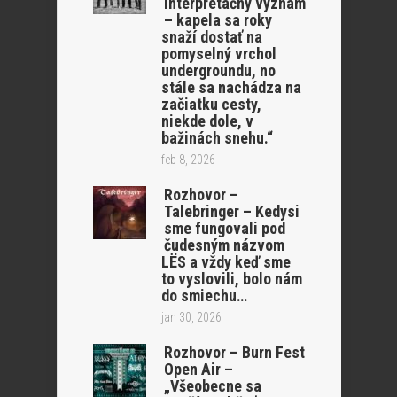
interpretačný význam
– kapela sa roky
snaží dostať na
pomyselný vrchol
undergroundu, no
stále sa nachádza na
začiatku cesty,
niekde dole, v
bažinách snehu.“
feb 8, 2026
Rozhovor –
Talebringer – Kedysi
sme fungovali pod
čudesným názvom
LËS a vždy keď sme
to vyslovili, bolo nám
do smiechu…
jan 30, 2026
Rozhovor – Burn Fest
Open Air –
„Všeobecne sa