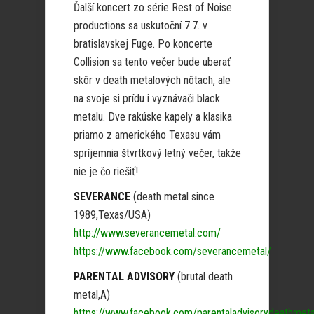
Ďalší koncert zo série Rest of Noise
productions sa uskutoční 7.7. v
bratislavskej Fuge. Po koncerte
Collision sa tento večer bude uberať
skôr v death metalových nôtach, ale
na svoje si prídu i vyznávači black
metalu. Dve rakúske kapely a klasika
priamo z amerického Texasu vám
spríjemnia štvrtkový letný večer, takže
nie je čo riešiť!
SEVERANCE
(death metal since
1989,Texas/USA)
http://www.severancemetal.com/
https://www.facebook.com/severancemetal/
PARENTAL ADVISORY
(brutal death
metal,A)
https://www.facebook.com/parentaladvisorydeathmeta