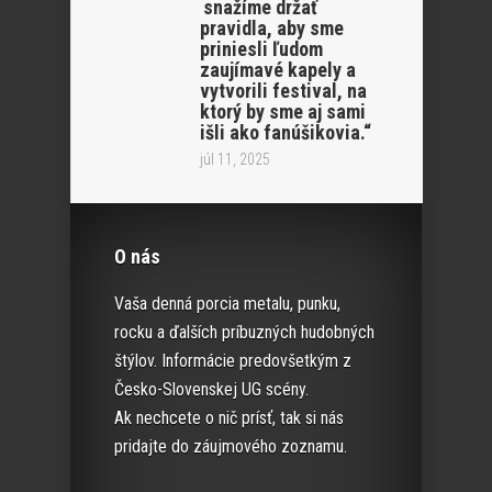
snažíme držať
pravidla, aby sme
priniesli ľudom
zaujímavé kapely a
vytvorili festival, na
ktorý by sme aj sami
išli ako fanúšikovia.“
júl 11, 2025
O nás
Vaša denná porcia metalu, punku,
rocku a ďalších príbuzných hudobných
štýlov. Informácie predovšetkým z
Česko-Slovenskej UG scény.
Ak nechcete o nič prísť, tak si nás
pridajte do záujmového zoznamu.