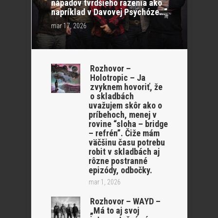
nápadov tvrdšieho razenia ako
napríklad v Davovej Psychóze…“
mar 17, 2026
Rozhovor –
Holotropic – Ja
zvyknem hovoriť, že
o skladbách
uvažujem skôr ako o
príbehoch, menej v
rovine “sloha – bridge
– refrén”. Čiže mám
väčšinu času potrebu
robit v skladbách aj
rôzne postranné
epizódy, odbočky.
mar 1, 2026
Rozhovor – WAYD –
„Má to aj svoj