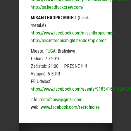
http://pa.headfuckcrew.com/
MISANTHROPIC MIGHT
(black
metal,A)
https://www.facebook.com/misanthropicmight
http://misanthropicmight.bandcamp.com/
Miesto:
FUGA
, Bratislava
Dátum: 7.7.2016
Začiatok: 21:00 — PRESNE !!!!!
Vstupné: 5 EUR!
FB Udalosť:
https://www.facebook.com/events/918341661626095
info:
restofnoise@gmail.com
web:
www.facebook.com/restofnoise