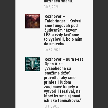
bažinách snehu.“
feb 8, 2026
Rozhovor –
Talebringer – Kedysi
sme fungovali pod
čudesným názvom
LËS a vždy keď sme
to vyslovili, bolo nám
do smiechu…
jan 30, 2026
Rozhovor – Burn Fest
Open Air –
„Všeobecne sa
snažíme držať
pravidla, aby sme
priniesli ľudom
zaujímavé kapely a
vytvorili festival, na
ktorý by sme aj sami
išli ako fanúšikovia.“
júl 11, 2025