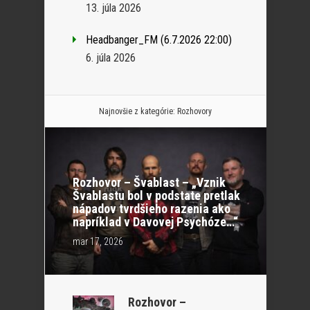
13. júla 2026
Headbanger_FM (6.7.2026 22:00)
6. júla 2026
Najnovšie z kategórie:
Rozhovory
Rozhovor – Švablast – „Vznik
Švablastu bol v podstate pretlak
nápadov tvrdšieho razenia ako
napríklad v Davovej Psychóze…“
mar 17, 2026
Rozhovor –