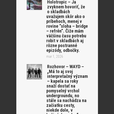
Holotropic – Ja
zvyknem hovoriť, že
o skladbách
uvažujem skôr ako o
príbehoch, menej v
rovine “sloha – bridge
– refrén”. Čiže mám
väčšinu času potrebu
robit v skladbách aj
rôzne postranné
epizódy, odbočky.
mar 1, 2026
Rozhovor – WAYD –
„Má to aj svoj
interpretačný význam
– kapela sa roky
snaží dostať na
pomyselný vrchol
undergroundu, no
stále sa nachádza na
začiatku cesty,
niekde dole, v