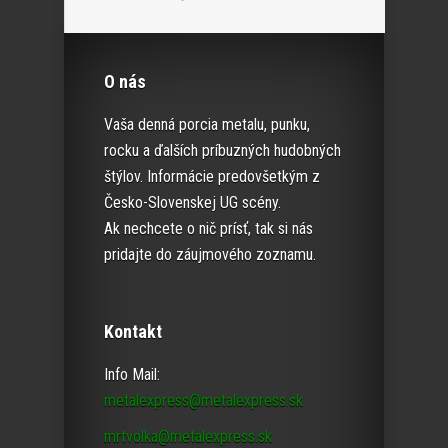
O nás
Vaša denná porcia metalu, punku,
rocku a ďalších príbuzných hudobných
štýlov. Informácie predovšetkým z
Česko-Slovenskej UG scény.
Ak nechcete o nič prísť, tak si nás
pridajte do záujmového zoznamu.
Kontakt
Info Mail:
metalexpress@metalexpress.sk
mrtvolka@metalexpress.sk