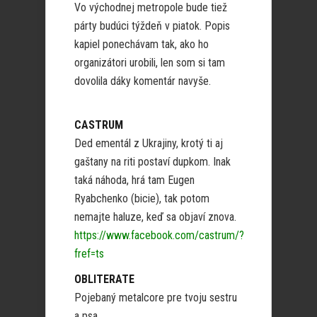
Vo východnej metropole bude tiež
párty budúci týždeň v piatok. Popis
kapiel ponechávam tak, ako ho
organizátori urobili, len som si tam
dovolila dáky komentár navyše.
CASTRUM
Ded ementál z Ukrajiny, krotý ti aj
gaštany na riti postaví dupkom. Inak
taká náhoda, hrá tam Eugen
Ryabchenko (bicie), tak potom
nemajte haluze, keď sa objaví znova.
https://www.facebook.com/castrum/?
fref=ts
OBLITERATE
Pojebaný metalcore pre tvoju sestru
a psa.