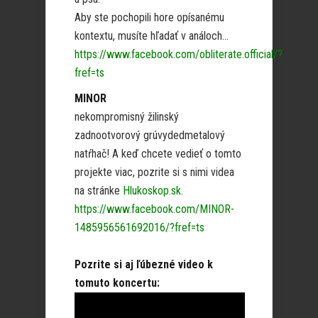
Aby ste pochopili hore opísanému
kontextu, musíte hľadať v análoch…
https://www.facebook.com/obliterate.official/?
fref=ts
MINOR
nekompromisný žilinský
zadnootvorový grúvydedmetalový
natŕhač! A keď chcete vedieť o tomto
projekte viac, pozrite si s nimi videa
na stránke
Hlukoskop.sk.
https://www.facebook.com/MINOR-
1485956561692016/?fref=ts
Pozrite si aj ľúbezné video k
tomuto koncertu: