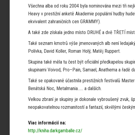
Všechna alba od roku 2004 byla nominována mezi tři nejle
Heavy v prestižní anketě Akademie populární hudby hude
ekvivalent zahraničních cen GRAMMY).
A také zde získala jedno místo DRUHÉ a dvě TŘETÍ míst
Také seznam kmotrů výše jmenovaných alb není ledajaký.
Polívka, David Koller, Roman Holý, Matěj Ruppert.
Skupina také měla tu čest být oficiální předkapelou skup
skupinami Voivod, Pro–Pain, Samael, Anathema a řadě da
Také se opakovaně účastnila prestižních festivalů Maste
Benátská Noc, Metalmania…… a dalších.
Velkou zbraní je skupiny je dokonale vybroušený zvuk, š
neopakovatelnou rozmanitostí a fantazií, skvělými čes
Viac informácií na:
http://kniha.darkgamballe.cz/