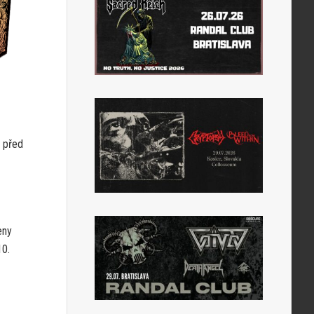
t před
eny
10.