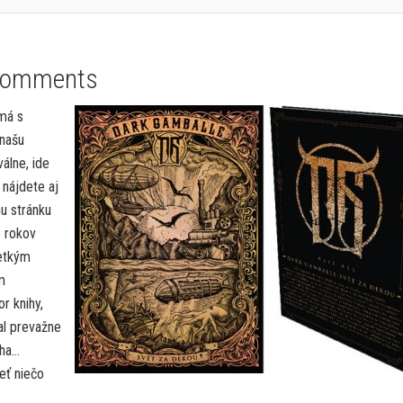
Comments
emá s
 našu
válne, ide
 nájdete aj
nu stránku
 rokov
šetkým
m
 knihy,
al prevažne
sha…
eť niečo