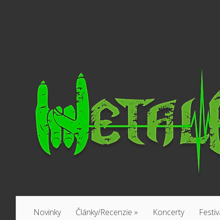
Novinky
Články/Recenzie
»
Koncerty
Festiv