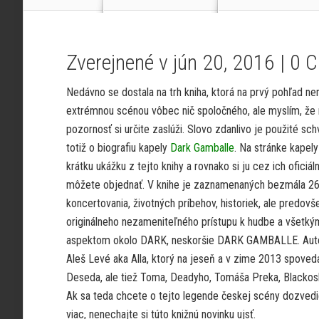
Zverejnené v jún 20, 2016 |
0 
Nedávno se dostala na trh kniha, ktorá na prvý pohľad n
extrémnou scénou vôbec nič spoločného, ale myslím, že
pozornosť si určite zaslúži. Slovo zdanlivo je použité sch
totiž o biografiu kapely
Dark Gamballe
. Na stránke kapely
krátku ukážku z tejto knihy a rovnako si ju cez ich oficiál
môžete objednať. V knihe je zaznamenaných bezmála 26
koncertovania, životných príbehov, historiek, ale predov
originálneho nezameniteľného prístupu k hudbe a všetký
aspektom okolo DARK, neskoršie DARK GAMBALLE. Autor
Aleš Levé aka Alla, ktorý na jeseň a v zime 2013 spoved
Deseda, ale tiež Toma, Deadyho, Tomáša Preka, Blacko
Ak sa teda chcete o tejto legende českej scény dozvedi
viac, nenechajte si túto knižnú novinku ujsť.