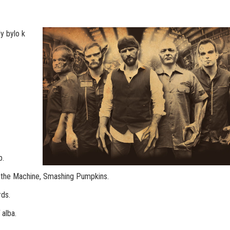
y bylo k
b.
st the Machine, Smashing Pumpkins.
ds.
 alba.