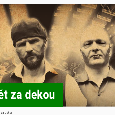
ět za dekou
t za dekou