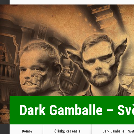
Dark Gamballe – Sv
Domov
Články/Recenzie
Dark Gamballe – Svě