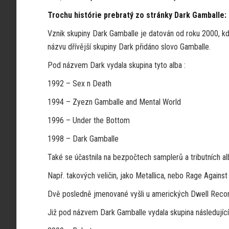
Trochu histórie prebratý zo stránky Dark Gamballe:
Vznik skupiny Dark Gamballe je datován od roku 2000, kd
názvu dřívější skupiny Dark přidáno slovo Gamballe.
Pod názvem Dark vydala skupina tyto alba :
1992 – Sex n Death
1994 – Zyezn Gamballe and Mental World
1996 – Under the Bottom
1998 – Dark Gamballe
Také se účastnila na bezpočtech samplerů a tributních al
Např. takových veličin, jako Metallica, nebo Rage Again
Dvě posledně jmenované vyšli u amerických Dwell Recor
Již pod názvem Dark Gamballe vydala skupina následující