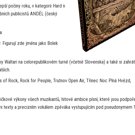
pší počiny roku, v kategorii Hard n
bních publicistů ANDĚL (český
a.
 Figurují zde jména jako Bolek
iny Waltari na celorepublikovém turné (včetně Slovenska) a také si zahrá
lších.
rs of Rock, Rock for People, Trutnov Open Air, Třinec Noc Plná Hvězd,
pičkové výkony všech muzikantů, hitové ambice písní, které jsou podpoř
kými texty a precizním vokálem zpěváka vystupujícím pod pseudonymem 