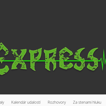
aly
Kalendár udalostí
Rozhovory
Za stenami hluku