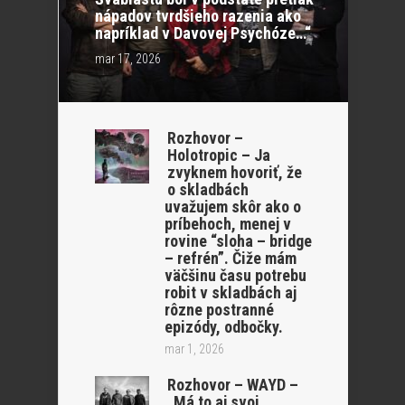
nápadov tvrdšieho razenia ako
napríklad v Davovej Psychóze…“
mar 17, 2026
Rozhovor –
Holotropic – Ja
zvyknem hovoriť, že
o skladbách
uvažujem skôr ako o
príbehoch, menej v
rovine “sloha – bridge
– refrén”. Čiže mám
väčšinu času potrebu
robit v skladbách aj
rôzne postranné
epizódy, odbočky.
mar 1, 2026
Rozhovor – WAYD –
„Má to aj svoj