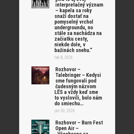
interpretačný význam
– kapela sa roky
snaží dostať na
pomyselný vrchol
undergroundu, no
stále sa nachádza na
začiatku cesty,
niekde dole, v
bažinách snehu.“
feb 8, 2026
Rozhovor –
Talebringer – Kedysi
sme fungovali pod
čudesným názvom
LËS a vždy keď sme
to vyslovili, bolo nám
do smiechu…
jan 30, 2026
Rozhovor – Burn Fest
Open Air –
„Všeobecne sa