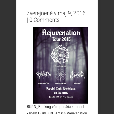
Zverejnené v máj 9, 2016
|
0 Comments
BURN_Booking vám prináša koncert
kapely DORDEDUH z ich Rejuvenation