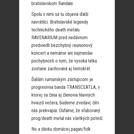
bratislavskom Randale.
Spolu s nimi sa tu objavia ďalší
navrátilci. Bratislavské legendy
technického death metalu
RAVENARIUM pred nedávnom
predviedli bezchybný reunionový
koncert a nemáme ani najmenšie
pochybnosti o tom, že vysoká latka
zostane zachovaná aj tentokrát.
Ďalším rumunským zástupcom je
progresívna banda TRANSCEATLA, v
ktorej sa činia aj členovia hlavných
hviezd večera, budeme zvedaví, čím
nás prekvapia. Dúfame, že sľubovaný
prog/death metal nás všetkých poteší.
No a dávku domácej pagan/folk