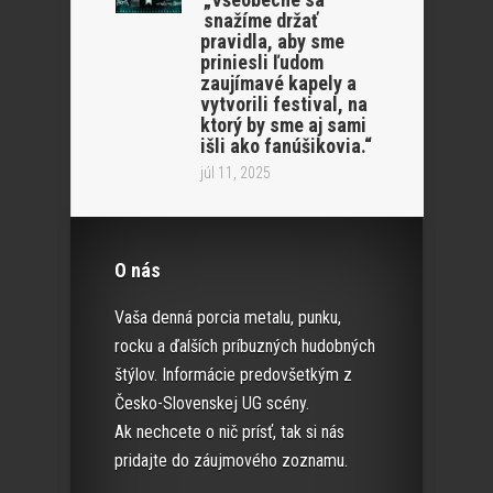
snažíme držať
pravidla, aby sme
priniesli ľudom
zaujímavé kapely a
vytvorili festival, na
ktorý by sme aj sami
išli ako fanúšikovia.“
júl 11, 2025
O nás
Vaša denná porcia metalu, punku,
rocku a ďalších príbuzných hudobných
štýlov. Informácie predovšetkým z
Česko-Slovenskej UG scény.
Ak nechcete o nič prísť, tak si nás
pridajte do záujmového zoznamu.