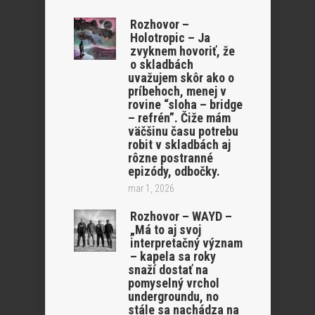
Rozhovor –
Holotropic – Ja
zvyknem hovoriť, že
o skladbách
uvažujem skôr ako o
príbehoch, menej v
rovine “sloha – bridge
– refrén”. Čiže mám
väčšinu času potrebu
robit v skladbách aj
rôzne postranné
epizódy, odbočky.
mar 1, 2026
Rozhovor – WAYD –
„Má to aj svoj
interpretačný význam
– kapela sa roky
snaží dostať na
pomyselný vrchol
undergroundu, no
stále sa nachádza na