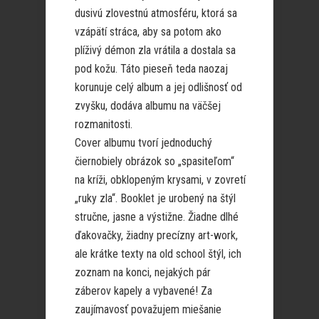
dusivú zlovestnú atmosféru, ktorá sa
vzápätí stráca, aby sa potom ako
plíživý démon zla vrátila a dostala sa
pod kožu. Táto pieseň teda naozaj
korunuje celý album a jej odlišnosť od
zvyšku, dodáva albumu na väčšej
rozmanitosti.
Cover albumu tvorí jednoduchý
čiernobiely obrázok so „spasiteľom“
na kríži, obklopeným krysami, v zovretí
„ruky zla“. Booklet je urobený na štýl
stručne, jasne a výstižne. Žiadne dlhé
ďakovačky, žiadny precízny art-work,
ale krátke texty na old school štýl, ich
zoznam na konci, nejakých pár
záberov kapely a vybavené! Za
zaujímavosť považujem miešanie