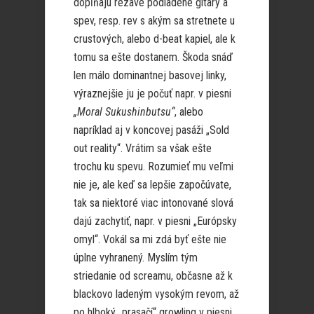
dopĺňajú rezavé podladené gitary a
spev, resp. rev s akým sa stretnete u
crustových, alebo d-beat kapiel, ale k
tomu sa ešte dostanem. Škoda snáď
len málo dominantnej basovej linky,
výraznejšie ju je počuť napr. v piesni
„Moral Sukushinbutsu“
, alebo
napríklad aj v koncovej pasáži „Sold
out reality“. Vrátim sa však ešte
trochu ku spevu. Rozumieť mu veľmi
nie je, ale keď sa lepšie započúvate,
tak sa niektoré viac intonované slová
dajú zachytiť, napr. v piesni „Európsky
omyl“. Vokál sa mi zdá byť ešte nie
úplne vyhranený. Myslím tým
striedanie od screamu, občasne až k
blackovo ladeným vysokým revom, až
po hlboký „prasačí“ growling v piesni