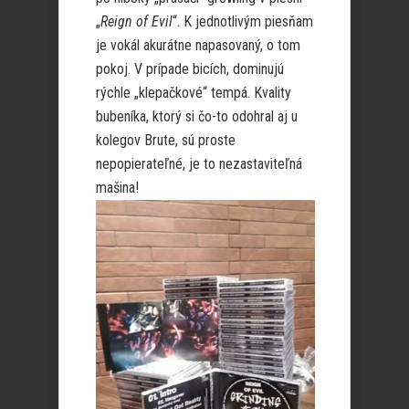
„
Reign of Evil
“. K jednotlivým piesňam
je vokál akurátne napasovaný, o tom
pokoj. V prípade bicích, dominujú
rýchle „klepačkové“ tempá. Kvality
bubeníka, ktorý si čo-to odohral aj u
kolegov Brute, sú proste
nepopierateľné, je to nezastaviteľná
mašina!