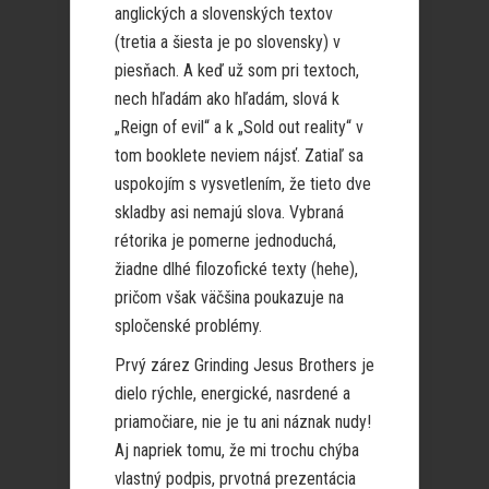
anglických a slovenských textov
(tretia a šiesta je po slovensky) v
piesňach. A keď už som pri textoch,
nech hľadám ako hľadám, slová k
„Reign of evil“ a k „Sold out reality“ v
tom booklete neviem nájsť. Zatiaľ sa
uspokojím s vysvetlením, že tieto dve
skladby asi nemajú slova. Vybraná
rétorika je pomerne jednoduchá,
žiadne dlhé filozofické texty (hehe),
pričom však väčšina poukazuje na
spločenské problémy.
Prvý zárez Grinding Jesus Brothers je
dielo rýchle, energické, nasrdené a
priamočiare, nie je tu ani náznak nudy!
Aj napriek tomu, že mi trochu chýba
vlastný podpis, prvotná prezentácia