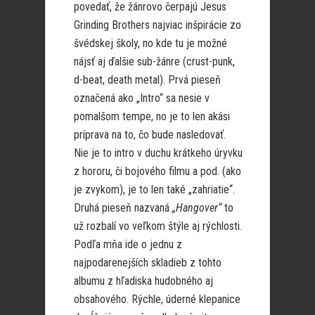
povedať, že žánrovo čerpajú Jesus
Grinding Brothers najviac inšpirácie zo
švédskej školy, no kde tu je možné
nájsť aj ďalšie sub-žánre (crust-punk,
d-beat, death metal). Prvá pieseň
označená ako „Intro“ sa nesie v
pomalšom tempe, no je to len akási
príprava na to, čo bude nasledovať.
Nie je to intro v duchu krátkeho úryvku
z hororu, či bojového filmu a pod. (ako
je zvykom), je to len také „zahriatie“.
Druhá pieseň nazvaná
„Hangover“
to
už rozbalí vo veľkom štýle aj rýchlosti.
Podľa mňa ide o jednu z
najpodarenejších skladieb z tohto
albumu z hľadiska hudobného aj
obsahového. Rýchle, úderné klepanice