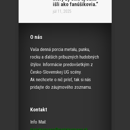
išli ako fanúšikovia.“
júl 11, 2025
O nás
Vaša denná porcia metalu, punku,
rocku a ďalších príbuzných hudobných
štýlov. Informácie predovšetkým z
Česko-Slovenskej UG scény.
Ak nechcete o nič prísť, tak si nás
pridajte do záujmového zoznamu.
Kontakt
Info Mail:
metalexpress@metalexpress.sk