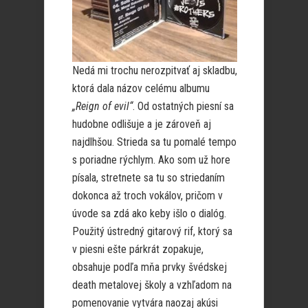
Nedá mi trochu nerozpitvať aj skladbu,
ktorá dala názov celému albumu
„Reign of evil“
. Od ostatných piesní sa
hudobne odlišuje a je zároveň aj
najdlhšou. Strieda sa tu pomalé tempo
s poriadne rýchlym. Ako som už hore
písala, stretnete sa tu so striedaním
dokonca až troch vokálov, pričom v
úvode sa zdá ako keby išlo o dialóg.
Použitý ústredný gitarový rif, ktorý sa
v piesni ešte párkrát zopakuje,
obsahuje podľa mňa prvky švédskej
death metalovej školy a vzhľadom na
pomenovanie vytvára naozaj akúsi