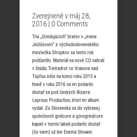
Zverejnené v máj 28,
2016 |
0 Comments
Triu „Grindujúcich“ bratov v „mene
Ježišovom“ z východoslovenského
mestečka Stropkov sa tento rok
pošťastilo. Materiál na nové CD nahrali
v štúdiu Tretradrot vo Vranove nad
Topľou ešte na konci roku 2015 a
hneď v roku 2016 sa im podarilo
dostať sa pod českých Bizarre
Leprous Production, ktorí im album
vydali. Zo Slovenska sa do vybranej
spoločnosti gridcore a goregrindcore
kapiel v tomto labeli podarilo dostať
(čo viem) už len Enema Shower.