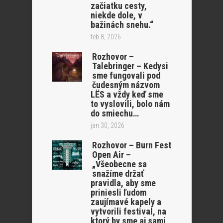
začiatku cesty,
niekde dole, v
bažinách snehu.“
feb 8, 2026
Rozhovor –
Talebringer – Kedysi
sme fungovali pod
čudesným názvom
LËS a vždy keď sme
to vyslovili, bolo nám
do smiechu…
jan 30, 2026
Rozhovor – Burn Fest
Open Air –
„Všeobecne sa
snažíme držať
pravidla, aby sme
priniesli ľudom
zaujímavé kapely a
vytvorili festival, na
ktorý by sme aj sami