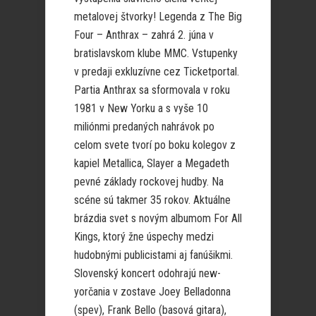
metalovej štvorky! Legenda z The Big
Four – Anthrax – zahrá 2. júna v
bratislavskom klube MMC. Vstupenky
v predaji exkluzívne cez Ticketportal.
Partia Anthrax sa sformovala v roku
1981 v New Yorku a s vyše 10
miliónmi predaných nahrávok po
celom svete tvorí po boku kolegov z
kapiel Metallica, Slayer a Megadeth
pevné základy rockovej hudby. Na
scéne sú takmer 35 rokov. Aktuálne
brázdia svet s novým albumom For All
Kings, ktorý žne úspechy medzi
hudobnými publicistami aj fanúšikmi.
Slovenský koncert odohrajú new-
yorčania v zostave Joey Belladonna
(spev), Frank Bello (basová gitara),