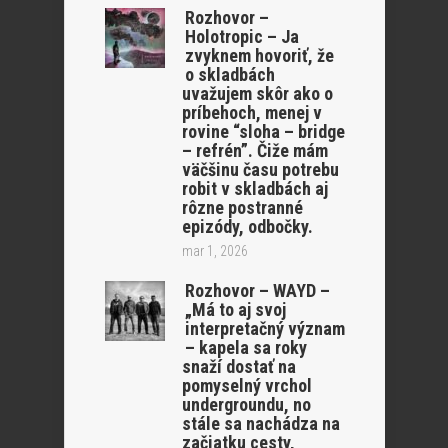
Rozhovor –
Holotropic – Ja
zvyknem hovoriť, že
o skladbách
uvažujem skôr ako o
príbehoch, menej v
rovine “sloha – bridge
– refrén”. Čiže mám
väčšinu času potrebu
robit v skladbách aj
rôzne postranné
epizódy, odbočky.
mar 1, 2026
Rozhovor – WAYD –
„Má to aj svoj
interpretačný význam
– kapela sa roky
snaží dostať na
pomyselný vrchol
undergroundu, no
stále sa nachádza na
začiatku cesty,