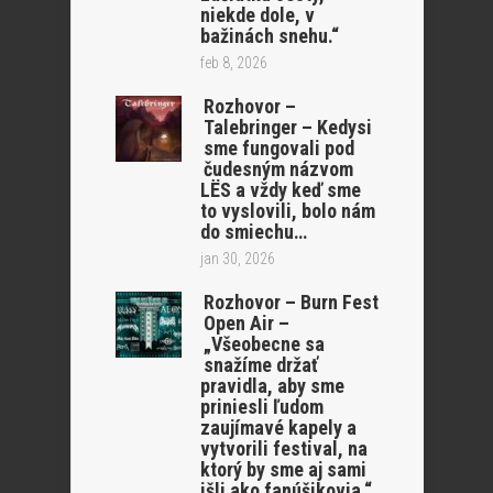
niekde dole, v
bažinách snehu.“
feb 8, 2026
Rozhovor –
Talebringer – Kedysi
sme fungovali pod
čudesným názvom
LËS a vždy keď sme
to vyslovili, bolo nám
do smiechu…
jan 30, 2026
Rozhovor – Burn Fest
Open Air –
„Všeobecne sa
snažíme držať
pravidla, aby sme
priniesli ľudom
zaujímavé kapely a
vytvorili festival, na
ktorý by sme aj sami
išli ako fanúšikovia.“