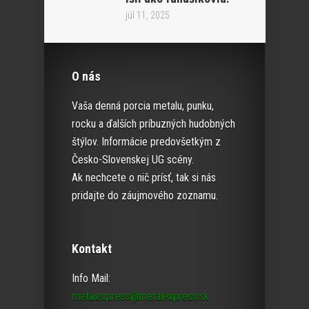
júl 11, 2025
O nás
Vaša denná porcia metalu, punku,
rocku a ďalších príbuzných hudobných
štýlov. Informácie predovšetkým z
Česko-Slovenskej UG scény.
Ak nechcete o nič prísť, tak si nás
pridajte do záujmového zoznamu.
Kontakt
Info Mail:
metalexpress@metalexpress.sk