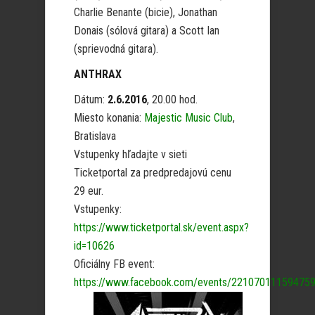
Charlie Benante (bicie), Jonathan
Donais (sólová gitara) a Scott Ian
(sprievodná gitara).
ANTHRAX
Dátum:
2.6.2016
, 20.00 hod.
Miesto konania:
Majestic Music Club
,
Bratislava
Vstupenky hľadajte v sieti
Ticketportal za predpredajovú cenu
29 eur.
Vstupenky:
https://www.ticketportal.sk/event.aspx?
id=10626
Oficiálny FB event:
https://www.facebook.com/events/221070111594759