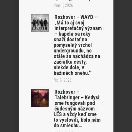
mar 1, 2026
Rozhovor – WAYD –
„Má to aj svoj
interpretačný význam
– kapela sa roky
snaží dostať na
pomyselný vrchol
undergroundu, no
stále sa nachádza na
začiatku cesty,
niekde dole, v
bažinách snehu.“
feb 8, 2026
Rozhovor –
Talebringer – Kedysi
sme fungovali pod
čudesným názvom
LËS a vždy keď sme
to vyslovili, bolo nám
do smiechu…