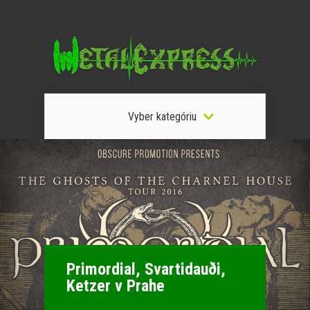
Vyber kategóriu
Primordial, Svartidauði,
Ketzer v Prahe