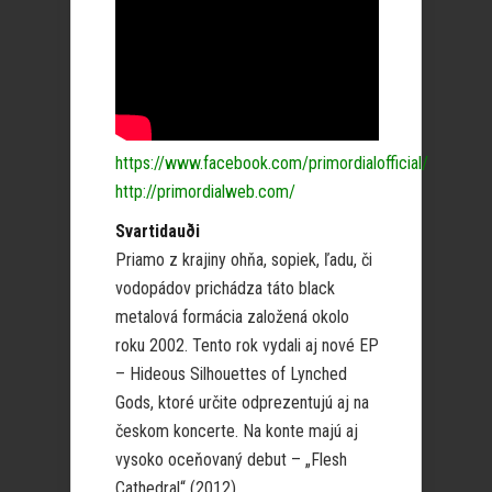
https://www.facebook.com/primordialofficial/
http://primordialweb.com/
Svartidauði
Priamo z krajiny ohňa, sopiek, ľadu, či
vodopádov prichádza táto black
metalová formácia založená okolo
roku 2002. Tento rok vydali aj nové EP
– Hideous Silhouettes of Lynched
Gods, ktoré určite odprezentujú aj na
českom koncerte. Na konte majú aj
vysoko oceňovaný debut – „Flesh
Cathedral“ (2012)