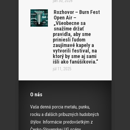
jan 30, 2026
Rozhovor – Burn Fest
Open Air –
„Všeobecne sa
snažíme držať
pravidla, aby sme
priniesli ľudom
zaujímavé kapely a
vytvorili festival, na
ktorý by sme aj sami
išli ako fanúšikovia.“
júl 11, 2025
O nás
Vaša denná porcia metalu, punku,
rocku a ďalších príbuzných hudobných
štýlov. Informácie predovšetkým z
Česko-Slovenskej UG scény.