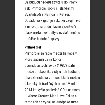
Už budúcu nedeľu zavítajú do Prahy
írski Primordial spolu s Islanďanmi
Svartidauði a Nemcami Ketzer.
Obsadenie kapiel je vskutku zaujímavé
a na svoje si prídu hlavne vyznávači
black metálového štýlu ozvláštneného
o ďalšie hudobné vplyvy.
Primordial
Primordial sa radia medzi tie kapely,
ktoré začínali už na konci
osemdesiatych rokov (1987), patrí
medzi priekopníkov štýlu. Ich hudba je
charakteristická zmesou black metálu
a keltských tradičných piesní. V roku
2014 im vyšlo posledné CD s názvom
– Where Greater Men Have Fallen a
tento rok sa vydali na európske turné