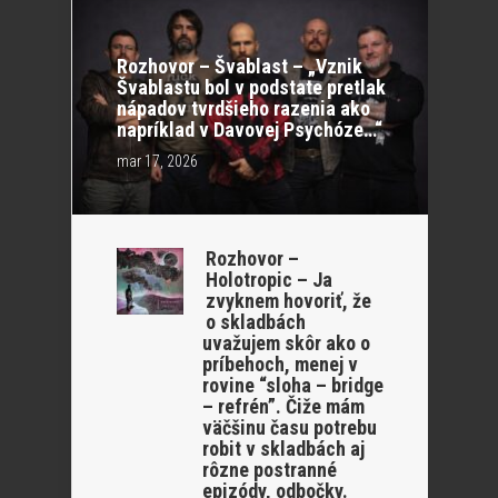
Rozhovor – Švablast – „Vznik
Švablastu bol v podstate pretlak
nápadov tvrdšieho razenia ako
napríklad v Davovej Psychóze…“
mar 17, 2026
Rozhovor –
Holotropic – Ja
zvyknem hovoriť, že
o skladbách
uvažujem skôr ako o
príbehoch, menej v
rovine “sloha – bridge
– refrén”. Čiže mám
väčšinu času potrebu
robit v skladbách aj
rôzne postranné
epizódy, odbočky.