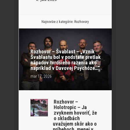
Najnovšie z kategórie:
Rozhovory
Rozhovor – Švablast – „Vznik
Švablastu bol v podstate pretlak
nápadov tvrdšieho razenia ako
napríklad v Davovej Psychóze…“
mar 17, 2026
Rozhovor –
Holotropic – Ja
zvyknem hovoriť, že
o skladbách
uvažujem skôr ako o
príbehoch, menej v