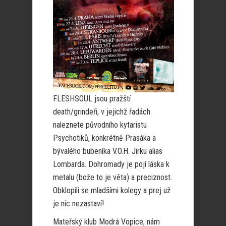
FLESHSOUL jsou pražští
death/grindeři, v jejichž řadách
naleznete původního kytaristu
Psychotiků, konkrétně Prasáka a
bývalého bubeníka V.O.H. Jirku alias
Lombarda. Dohromady je pojí láska k
metalu (bože to je věta) a preciznost.
Obklopili se mladšími kolegy a prej už
je nic nezastaví!
Mateřský klub Modrá Vopice, nám