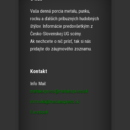
Vaša denná porcia metalu, punku,
rocku a ďalších príbuzných hudobných
štýlov. Informácie predovšetkým z
Česko-Slovenskej UG scény.
Ak nechcete o nič prísť, tak si nás
pridajte do záujmového zoznamu.
Kontakt
Info Mail:
metalexpress@metalexpress.sk
mrtvolka@metalexpress.sk
Facebook