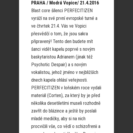
PRAHA / Modrá Vopice/ 21.4.2016
Blast core šílenci PERFECITIZEN
vyráží na své první evropské turné a
ve čtvrtek 21.4. Vás ve Vopici
přesvědčí o tom, že jsou sakra
připravený! Tento den budete mít
šanci vidět kapelu poprvé s novým
baskytaristou Adrianem (jinak též
Psychotic Despair) a s novým
vokalistou, jehož jméno v nejbližších
dnech kapela ohlásí veřejnosti.
PERFECITIZEN v loňském roce vydali
materiál (Corten), za který by je před
několika desetiletími museli rozhodně
zavřít do blázince a ještě by poslali
mladé medičky, aby si na nich
procvičili vše, co vědí o schizofrenii a