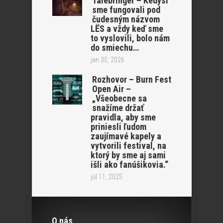
Talebringer – Kedysi
sme fungovali pod
čudesným názvom
LËS a vždy keď sme
to vyslovili, bolo nám
do smiechu…
jan 30, 2026
Rozhovor – Burn Fest
Open Air –
„Všeobecne sa
snažíme držať
pravidla, aby sme
priniesli ľudom
zaujímavé kapely a
vytvorili festival, na
ktorý by sme aj sami
išli ako fanúšikovia.“
júl 11, 2025
O nás