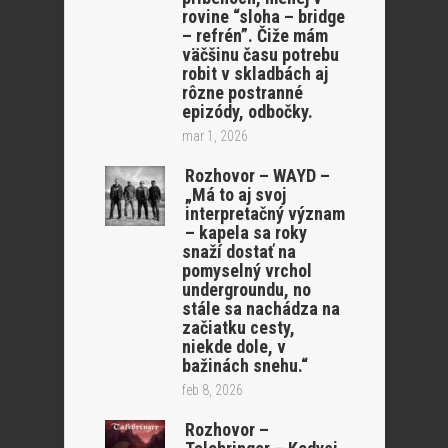
rovine “sloha – bridge
– refrén”. Čiže mám
väčšinu času potrebu
robit v skladbách aj
rôzne postranné
epizódy, odbočky.
mar 1, 2026
Rozhovor – WAYD –
„Má to aj svoj
interpretačný význam
– kapela sa roky
snaží dostať na
pomyselný vrchol
undergroundu, no
stále sa nachádza na
začiatku cesty,
niekde dole, v
bažinách snehu.“
feb 8, 2026
Rozhovor –