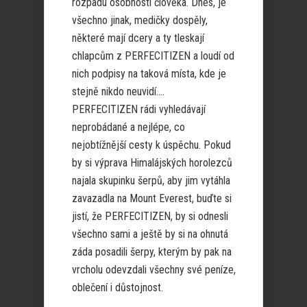
rozpadu osobnosti člověka. Dnes, je
všechno jinak, medičky dospěly,
některé mají dcery a ty tleskají
chlapcům z PERFECITIZEN a loudí od
nich podpisy na taková místa, kde je
stejně nikdo neuvidí….
PERFECITIZEN rádi vyhledávají
neprobádané a nejlépe, co
nejobtížnější cesty k úspěchu. Pokud
by si výprava Himalájských horolezců
najala skupinku šerpů, aby jim vytáhla
zavazadla na Mount Everest, buďte si
jistí, že PERFECITIZEN, by si odnesli
všechno sami a ještě by si na ohnutá
záda posadili šerpy, kterým by pak na
vrcholu odevzdali všechny své peníze,
oblečení i důstojnost.