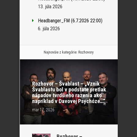
13. júla 2026
Headbanger_FM (6.7.2026 22:00)
6. júla 2026
Najnovšie z kategórie:
Rozhovory
Rozhovor – Švablast – „Vznik
Švablastu bol v podstate pretlak
nápadov tvrdšieho razenia ako
napríklad v Davovej Psychóze…“
mar 17, 2026
Rozhovor –