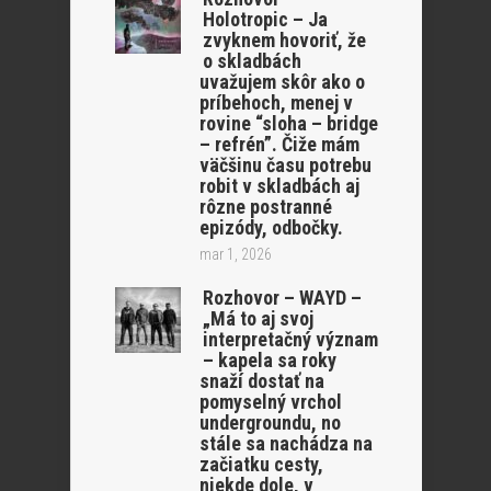
Holotropic – Ja
zvyknem hovoriť, že
o skladbách
uvažujem skôr ako o
príbehoch, menej v
rovine “sloha – bridge
– refrén”. Čiže mám
väčšinu času potrebu
robit v skladbách aj
rôzne postranné
epizódy, odbočky.
mar 1, 2026
Rozhovor – WAYD –
„Má to aj svoj
interpretačný význam
– kapela sa roky
snaží dostať na
pomyselný vrchol
undergroundu, no
stále sa nachádza na
začiatku cesty,
niekde dole, v