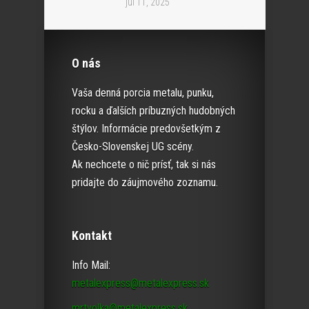
júl 11, 2025
O nás
Vaša denná porcia metalu, punku,
rocku a ďalších príbuzných hudobných
štýlov. Informácie predovšetkým z
Česko-Slovenskej UG scény.
Ak nechcete o nič prísť, tak si nás
pridajte do záujmového zoznamu.
Kontakt
Info Mail:
metalexpress@metalexpress.sk
mrtvolka@metalexpress.sk