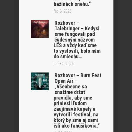
bažinách snehu.“
feb 8, 2026
Rozhovor –
Talebringer – Kedysi
sme fungovali pod
čudesným názvom
LËS a vždy keď sme
to vyslovili, bolo nám
do smiechu…
jan 30, 2026
Rozhovor – Burn Fest
Open Air –
„Všeobecne sa
snažíme držať
pravidla, aby sme
priniesli ľudom
zaujímavé kapely a
vytvorili festival, na
ktorý by sme aj sami
išli ako fanúšikovia.“