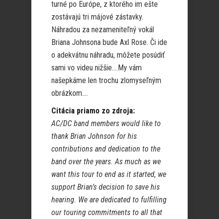
turné po Európe, z ktorého im ešte
zostávajú tri májové zástavky.
Náhradou za nezameniteľný vokál
Briana Johnsona bude Axl Rose. Či ide
o adekvátnu náhradu, môžete posúdiť
sami vo videu nižšie….My vám
našepkáme len trochu zlomyseľným
obrázkom….
Citácia priamo zo zdroja:
AC/DC band members would like to
thank Brian Johnson for his
contributions and dedication to the
band over the years. As much as we
want this tour to end as it started, we
support Brian’s decision to save his
hearing. We are dedicated to fulfilling
our touring commitments to all that