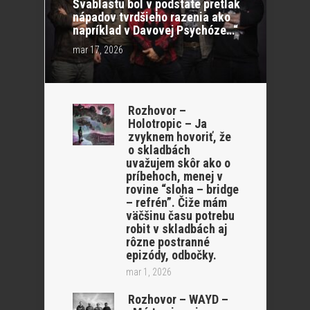
Švablastu bol v podstate pretlak
nápadov tvrdšieho razenia ako
napríklad v Davovej Psychóze…“
mar 17, 2026
Rozhovor –
Holotropic – Ja
zvyknem hovoriť, že
o skladbách
uvažujem skôr ako o
príbehoch, menej v
rovine “sloha – bridge
– refrén”. Čiže mám
väčšinu času potrebu
robit v skladbách aj
rôzne postranné
epizódy, odbočky.
mar 1, 2026
Rozhovor – WAYD –