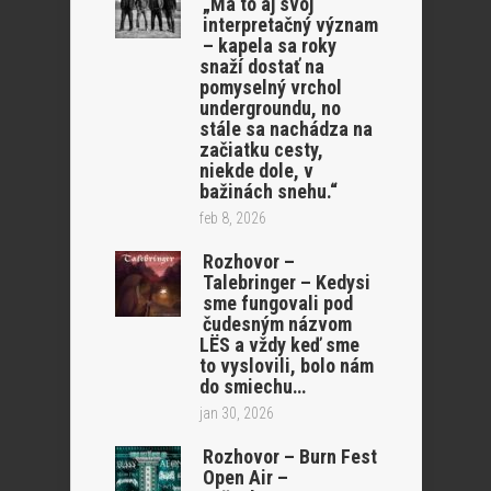
„Má to aj svoj
interpretačný význam
– kapela sa roky
snaží dostať na
pomyselný vrchol
undergroundu, no
stále sa nachádza na
začiatku cesty,
niekde dole, v
bažinách snehu.“
feb 8, 2026
Rozhovor –
Talebringer – Kedysi
sme fungovali pod
čudesným názvom
LËS a vždy keď sme
to vyslovili, bolo nám
do smiechu…
jan 30, 2026
Rozhovor – Burn Fest
Open Air –