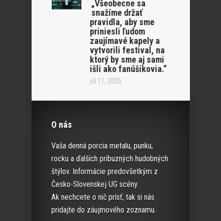
„Všeobecne sa
snažíme držať
pravidla, aby sme
priniesli ľudom
zaujímavé kapely a
vytvorili festival, na
ktorý by sme aj sami
išli ako fanúšikovia.“
júl 11, 2025
O nás
Vaša denná porcia metalu, punku,
rocku a ďalších príbuzných hudobných
štýlov. Informácie predovšetkým z
Česko-Slovenskej UG scény.
Ak nechcete o nič prísť, tak si nás
pridajte do záujmového zoznamu.