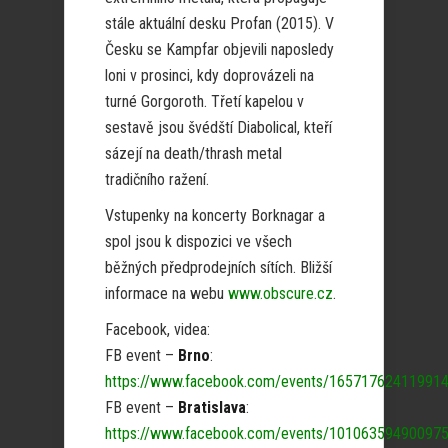
stále aktuální desku Profan (2015). V
Česku se Kampfar objevili naposledy
loni v prosinci, kdy doprovázeli na
turné Gorgoroth. Třetí kapelou v
sestavě jsou švédští Diabolical, kteří
sázejí na death/thrash metal
tradičního ražení.
Vstupenky na koncerty Borknagar a
spol jsou k dispozici ve všech
běžných předprodejních sítích. Bližší
informace na webu
www.obscure.cz
.
Facebook, videa:
FB event –
Brno
:
https://www.facebook.com/events/16571762411991
FB event –
Bratislava
:
https://www.facebook.com/events/10106359490097