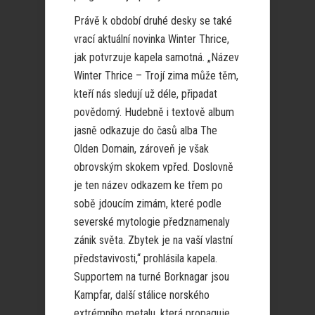
Právě k období druhé desky se také
vrací aktuální novinka Winter Thrice,
jak potvrzuje kapela samotná. „Název
Winter Thrice – Trojí zima může těm,
kteří nás sledují už déle, připadat
povědomý. Hudebně i textově album
jasně odkazuje do časů alba The
Olden Domain, zároveň je však
obrovským skokem vpřed. Doslovně
je ten název odkazem ke třem po
sobě jdoucím zimám, které podle
severské mytologie předznamenaly
zánik světa. Zbytek je na vaší vlastní
představivosti,“ prohlásila kapela.
Supportem na turné Borknagar jsou
Kampfar, další stálice norského
extrémního metalu, která propaguje