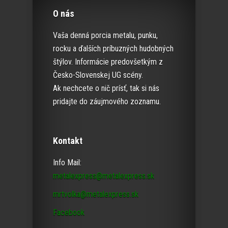
O nás
Vaša denná porcia metalu, punku,
rocku a ďalších príbuzných hudobných
štýlov. Informácie predovšetkým z
Česko-Slovenskej UG scény.
Ak nechcete o nič prísť, tak si nás
pridajte do záujmového zoznamu.
Kontakt
Info Mail:
metalexpress@metalexpress.sk
mrtvolka@metalexpress.sk
Facebook