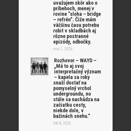
uvažujem skôr ako o
príbehoch, menej v
rovine “sloha – bridge
– refrén”. Čiže mám
väčšinu času potrebu
robit v skladbách aj
rôzne postranné
epizódy, odbočky.
mar 1, 2026
Rozhovor – WAYD –
„Má to aj svoj
interpretačný význam
– kapela sa roky
snaží dostať na
pomyselný vrchol
undergroundu, no
stále sa nachádza na
začiatku cesty,
niekde dole, v
bažinách snehu.“
feb 8, 2026