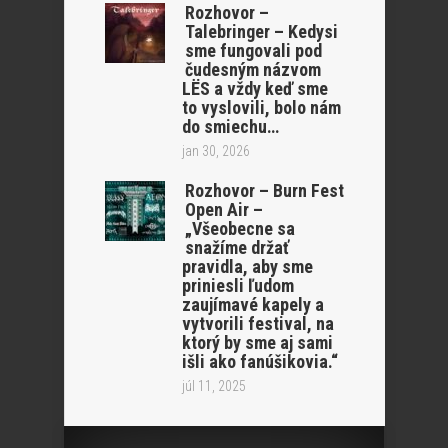
Rozhovor –
Talebringer – Kedysi
sme fungovali pod
čudesným názvom
LËS a vždy keď sme
to vyslovili, bolo nám
do smiechu…
jan 30, 2026
Rozhovor – Burn Fest
Open Air –
„Všeobecne sa
snažíme držať
pravidla, aby sme
priniesli ľudom
zaujímavé kapely a
vytvorili festival, na
ktorý by sme aj sami
išli ako fanúšikovia.“
júl 11, 2025