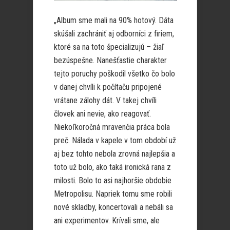
„Album sme mali na 90% hotový. Dáta
skúšali zachrániť aj odborníci z firiem,
ktoré sa na toto špecializujú – žiaľ
bezúspešne. Nanešťastie charakter
tejto poruchy poškodil všetko čo bolo
v danej chvíli k počítaču pripojené
vrátane zálohy dát. V takej chvíli
človek ani nevie, ako reagovať.
Niekoľkoročná mravenčia práca bola
preč. Nálada v kapele v tom období už
aj bez tohto nebola zrovná najlepšia a
toto už bolo, ako taká ironická rana z
milosti. Bolo to asi najhoršie obdobie
Metropolisu. Napriek tomu sme robili
nové skladby, koncertovali a nebáli sa
ani experimentov. Krívali sme, ale