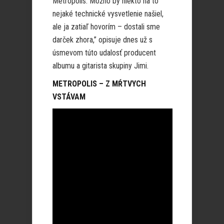
Metropolis. Možno by niekto na to
nejaké technické vysvetlenie našiel,
ale ja zatiaľ hovorím – dostali sme
darček zhora,” opisuje dnes už s
úsmevom túto udalosť producent
albumu a gitarista skupiny Jimi.
METROPOLIS – Z MŔTVYCH
VSTÁVAM