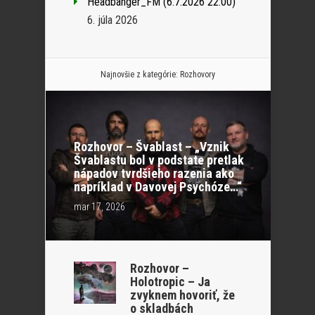
Headbanger_FM (6.7.2026 22:00)
6. júla 2026
Najnovšie z kategórie:
Rozhovory
Rozhovor – Švablast – „Vznik
Švablastu bol v podstate pretlak
nápadov tvrdšieho razenia ako
napríklad v Davovej Psychóze…“
mar 17, 2026
Rozhovor –
Holotropic – Ja
zvyknem hovoriť, že
o skladbách