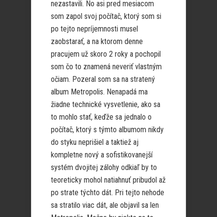
nezastavili. No asi pred mesiacom
som zapol svoj počítač, ktorý som si
po tejto nepríjemnosti musel
zaobstarať, a na ktorom denne
pracujem už skoro 2 roky a pochopil
som čo to znamená neveriť vlastným
očiam. Pozeral som sa na stratený
album Metropolis. Nenapadá ma
žiadne technické vysvetlenie, ako sa
to mohlo stať, keďže sa jednalo o
počítač, ktorý s týmto albumom nikdy
do styku neprišiel a taktiež aj
kompletne nový a sofistikovanejší
systém dvojitej zálohy odkiaľ by to
teoreticky mohol natiahnuť pribudol až
po strate týchto dát. Pri tejto nehode
sa stratilo viac dát, ale objavil sa len