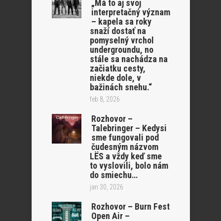
„Má to aj svoj
interpretačný význam
– kapela sa roky
snaží dostať na
pomyselný vrchol
undergroundu, no
stále sa nachádza na
začiatku cesty,
niekde dole, v
bažinách snehu.“
feb 8, 2026
Rozhovor –
Talebringer – Kedysi
sme fungovali pod
čudesným názvom
LËS a vždy keď sme
to vyslovili, bolo nám
do smiechu…
jan 30, 2026
Rozhovor – Burn Fest
Open Air –