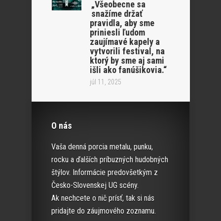
„Všeobecne sa
snažíme držať
pravidla, aby sme
priniesli ľudom
zaujímavé kapely a
vytvorili festival, na
ktorý by sme aj sami
išli ako fanúšikovia.“
júl 11, 2025
O nás
Vaša denná porcia metalu, punku,
rocku a ďalších príbuzných hudobných
štýlov. Informácie predovšetkým z
Česko-Slovenskej UG scény.
Ak nechcete o nič prísť, tak si nás
pridajte do záujmového zoznamu.