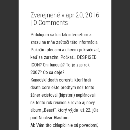
Zverejnené v apr 20, 2016
|
0 Comments
Potulujem sa len tak internetom a
zrazu na mňa zaútočí táto informácia.
Pokrčím plecami a chcem pokračovať,
keď sa zarazím. Počkať… DESPISED
ICON? Oni fungujú? To je zas rok
2007? Čo sa deje?
Kanadskí death coreisti, ktorí hrali
death core ešte predtým než tento
žáner existoval (hipsteri) naplánovali
na tento rok reunion a rovno aj nový
album „Beast“, ktorý výjde už 22. júla
pod Nuclear Blastom.
Ak Vám títo chlapíci nie sú povedomí,