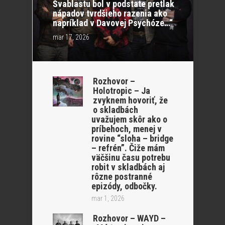
Švablastu bol v podstate pretlak
nápadov tvrdšieho razenia ako
napríklad v Davovej Psychóze…“
mar 17, 2026
Rozhovor –
Holotropic – Ja
zvyknem hovoriť, že
o skladbách
uvažujem skôr ako o
príbehoch, menej v
rovine “sloha – bridge
– refrén”. Čiže mám
väčšinu času potrebu
robit v skladbách aj
rôzne postranné
epizódy, odbočky.
mar 1, 2026
Rozhovor – WAYD –