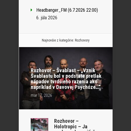
Headbanger_FM (6.7.2026 22:00)
6. júla 2026
Najnovšie z kategórie:
Rozhovory
Rozhovor – Švablast – „Vznik
Švablastu bol v podstate pretlak
nápadov tvrdšieho razenia ako
napríklad v Davovej Psychóze…“
mar 17, 2026
Rozhovor –
Holotropic – Ja