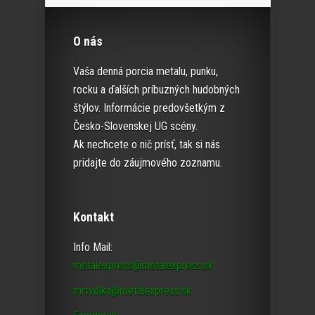
O nás
Vaša denná porcia metalu, punku,
rocku a ďalších príbuzných hudobných
štýlov. Informácie predovšetkým z
Česko-Slovenskej UG scény.
Ak nechcete o nič prísť, tak si nás
pridajte do záujmového zoznamu.
Kontakt
Info Mail:
metalexpress@metalexpress.sk
mrtvolka@metalexpress.sk