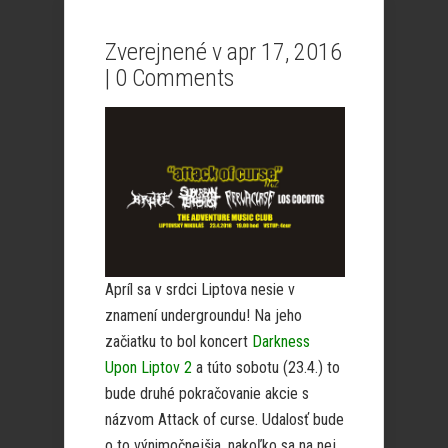
Zverejnené v apr 17, 2016
|
0 Comments
Apríl sa v srdci Liptova nesie v
znamení undergroundu! Na jeho
začiatku to bol koncert
Darkness
Upon Liptov 2
a túto sobotu (23.4.) to
bude druhé pokračovanie akcie s
názvom Attack of curse. Udalosť bude
o to výnimočnejšia, nakoľko sa na nej