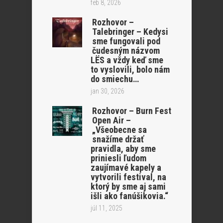
feb 8, 2026
Rozhovor –
Talebringer – Kedysi
sme fungovali pod
čudesným názvom
LËS a vždy keď sme
to vyslovili, bolo nám
do smiechu…
jan 30, 2026
Rozhovor – Burn Fest
Open Air –
„Všeobecne sa
snažíme držať
pravidla, aby sme
priniesli ľudom
zaujímavé kapely a
vytvorili festival, na
ktorý by sme aj sami
išli ako fanúšikovia.“
júl 11, 2025