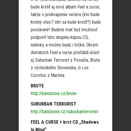
bude krstiť aj nový album
Feel a curse
,
takže o prekvapenie večera (kto bude
krstný otec? čím sa bude krstiť?) bude
postarané! Budete mať tiež možnosť
podporiť túto skupinu kúpou CD,
nášivky, a možno budú i tričká. Okrem
domácich Feel a curse prisľúbili účasť
aj Suburban Terrorist z Považia, Brute
z východného Slovenska, či Los
Cocotos z Martina.
BRUTE
http://bandzone.cz/brute
SUBURBAN TERRORIST
http://bandzone.cz/suburbanterrorist
FEEL A CURSE + krst CD „Shadows
In Mind“