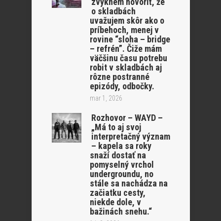
zvyknem hovoriť, že
o skladbách
uvažujem skôr ako o
príbehoch, menej v
rovine “sloha – bridge
– refrén”. Čiže mám
väčšinu času potrebu
robit v skladbách aj
rôzne postranné
epizódy, odbočky.
mar 1, 2026
Rozhovor – WAYD –
„Má to aj svoj
interpretačný význam
– kapela sa roky
snaží dostať na
pomyselný vrchol
undergroundu, no
stále sa nachádza na
začiatku cesty,
niekde dole, v
bažinách snehu.“